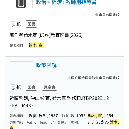
政治・経済 : 教師用指導書
全国の図書館
紙
図書
著作者鈴木寛 [ほか]
教育図書
[2026]
鈴木, 寛
著者標目
政策図解
国立国会図書館
全国の図書館
紙
図書
児童書
近藤哲朗, 沖山誠 著, 鈴木寛 監修
日経BP
2023.12
<EA1-M93>
近藤, 哲朗, 1987- 沖山, 誠, 1995-
鈴木, 寛
, 1964-
著者標目
すずき, かん
鈴木,
典拠情報（Author Heading/「を見よ」参照）
寛