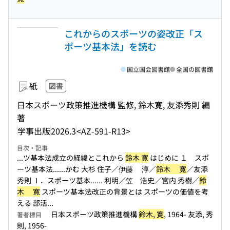
これからのスポーツの姿改正「ス
ポーツ基本法」を読む
国立国会図書館
全国の図書館
紙
図書
日本スポーツ政策推進機構 監修, 鈴木寛, 友添秀則 編
著
学事出版
2026.3
<AZ-591-R13>
目次・記事
...ツ基本法成立の経緯とこれから
鈴木 寛
はじめに １ スポ
ーツ基本法...
...かむ 大杉 住子／伊藤 淳／
鈴木 寛
／友添
秀則 Ⅰ．スポーツ基本...
... 利明／笠 浩史／宮内 秀樹／
鈴
木 寛
スポーツ基本法改正の背景とは スポーツの価値を考
える 部活...
日本スポーツ政策推進機構
鈴木, 寛
, 1964- 友添, 秀
著者標目
則, 1956-