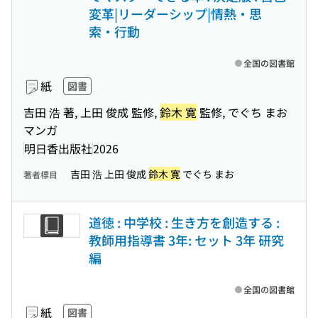
変革|リーダーシップ|情熱・思
索・行動
全国の図書館
紙
図書
吉田 浩 著, 上田 俊成 監修,
鈴木 寛
監修, でぐち まお
マンガ
明日香出版社
2026
吉田 浩 上田 俊成
鈴木 寛
でぐち まお
著者標目
道徳 : 中学校 : 生き方を創造する :
教師用指導書 3年: セット 3年 研究
編
全国の図書館
紙
図書