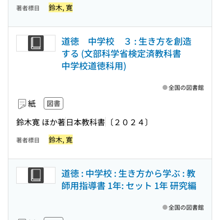
鈴木, 寛
著者標目
道徳 中学校 ３ : 生き方を創造
する (文部科学省検定済教科書
中学校道徳科用)
全国の図書館
紙
図書
鈴木寛 ほか著
日本教科書
〔２０２４〕
鈴木, 寛
著者標目
道徳 : 中学校 : 生き方から学ぶ : 教
師用指導書 1年: セット 1年 研究編
全国の図書館