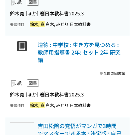
紙
図書
鈴木寛 [ほか] 著
日本教科書
2025.3
鈴木, 寛
白木, みどり 日本教科書
著者標目
道徳 : 中学校 : 生き方を見つめる :
教師用指導書 2年: セット 2年 研究
編
全国の図書館
紙
図書
鈴木寛 [ほか] 著
日本教科書
2025.3
鈴木, 寛
白木, みどり 日本教科書
著者標目
吉田松陰の覚悟がマンガで3時間
でマスターできる本 : 決定版 : 自己