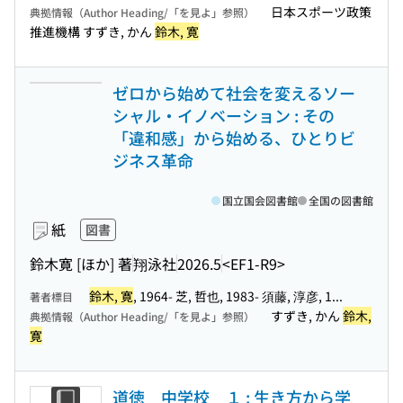
日本スポーツ政策
典拠情報（Author Heading/「を見よ」参照）
推進機構 すずき, かん
鈴木, 寛
ゼロから始めて社会を変えるソー
シャル・イノベーション : その
「違和感」から始める、ひとりビ
ジネス革命
国立国会図書館
全国の図書館
紙
図書
鈴木寛 [ほか] 著
翔泳社
2026.5
<EF1-R9>
鈴木, 寛
, 1964- 芝, 哲也, 1983- 須藤, 淳彦, 1...
著者標目
すずき, かん
鈴木,
典拠情報（Author Heading/「を見よ」参照）
寛
道徳 中学校 １ : 生き方から学