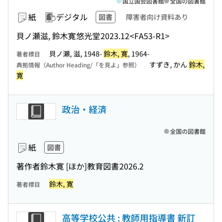
国立国会図書館
全国の図書館
紙
デジタル
図書
障害者向け資料あり
貝ノ瀬滋, 鈴木寛
悠光堂
2023.12
<FA53-R1>
貝ノ瀬, 滋, 1948-
鈴木, 寛
, 1964-
著者標目
すずき, かん
鈴木,
典拠情報（Author Heading/「を見よ」参照）
寛
政治・経済
全国の図書館
紙
図書
著作者鈴木寛 [ほか]
教育図書
2026.2
鈴木, 寛
著者標目
高等学校公共 : 教師用指導書 新訂