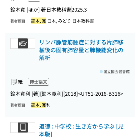
鈴木寛 [ほか] 著
日本教科書
2025.3
鈴木, 寛
白木, みどり 日本教科書
著者標目
リンパ脈管筋腫症に対する片肺移
植後の固有肺容量と肺機能変化の
解析
国立国会図書館
紙
博士論文
鈴木寛利 [著]
[鈴木寛利]
[2018]
<UT51-2018-B316>
鈴木, 寛
利
著者標目
道徳 : 中学校 : 生き方から学ぶ [見
本版]