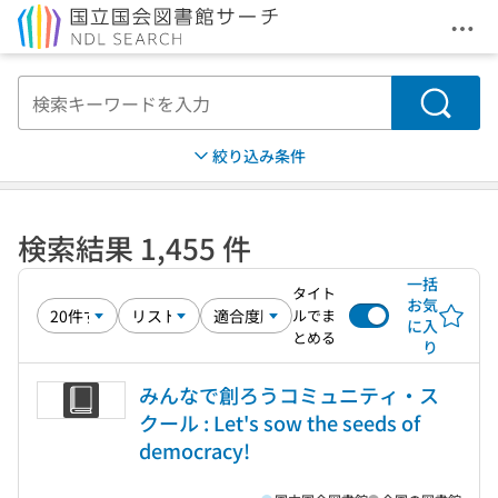
メニ
本文へ移動
検索
絞り込み条件
検索結果 1,455 件
一括
タイト
お気
ルでま
に入
とめる
り
みんなで創ろうコミュニティ・ス
クール : Let's sow the seeds of
democracy!