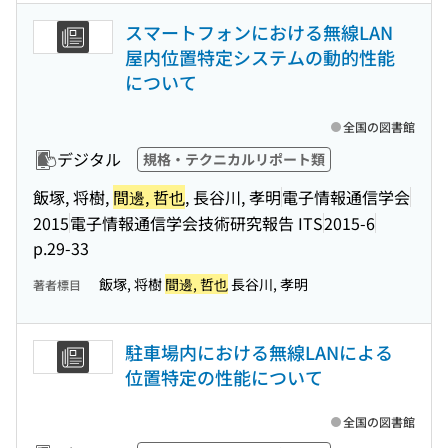
スマートフォンにおける無線LAN
屋内位置特定システムの動的性能
について
全国の図書館
デジタル
規格・テクニカルリポート類
飯塚, 将樹,
間邊, 哲也
, 長谷川, 孝明
電子情報通信学会
2015
電子情報通信学会技術研究報告 ITS
2015-6
p.29-33
飯塚, 将樹
間邊, 哲也
長谷川, 孝明
著者標目
駐車場内における無線LANによる
位置特定の性能について
全国の図書館