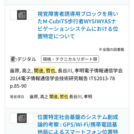
視覚障害者誘導用ブロックを用い
たM-CubITS歩行者WYSIWYASナ
ビゲーションシステムにおける位
置特定について
全国の図書館
デジタル
規格・テクニカルリポート類
藤原, 高之,
間邊, 哲也
, 長谷川, 孝明
電子情報通信学会
2014
電子情報通信学会技術研究報告 ITS
2013-78
p.85-90
藤原, 高之
間邊, 哲也
長谷川, 孝明
著者標目
位置特定社会基盤のシステム創成
論的考察 : GPS/Wi-Fi/携帯電話基
地局によるスマートフォン位置特