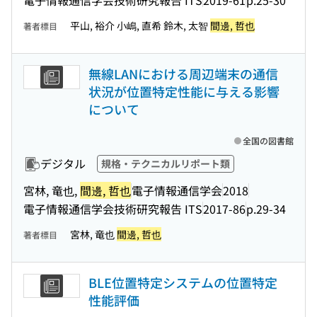
平山, 裕介 小嶋, 直希 鈴木, 太智
間邊, 哲也
著者標目
無線LANにおける周辺端末の通信
状況が位置特定性能に与える影響
について
全国の図書館
デジタル
規格・テクニカルリポート類
宮林, 竜也,
間邊, 哲也
電子情報通信学会
2018
電子情報通信学会技術研究報告 ITS
2017-86
p.29-34
宮林, 竜也
間邊, 哲也
著者標目
BLE位置特定システムの位置特定
性能評価