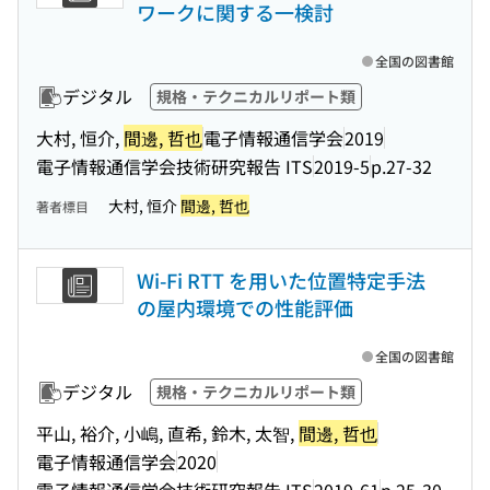
ワークに関する一検討
全国の図書館
デジタル
規格・テクニカルリポート類
大村, 恒介,
間邊, 哲也
電子情報通信学会
2019
電子情報通信学会技術研究報告 ITS
2019-5
p.27-32
大村, 恒介
間邊, 哲也
著者標目
Wi-Fi RTT を用いた位置特定手法
の屋内環境での性能評価
全国の図書館
デジタル
規格・テクニカルリポート類
平山, 裕介, 小嶋, 直希, 鈴木, 太智,
間邊, 哲也
電子情報通信学会
2020
電子情報通信学会技術研究報告 ITS
2019-61
p.25-30