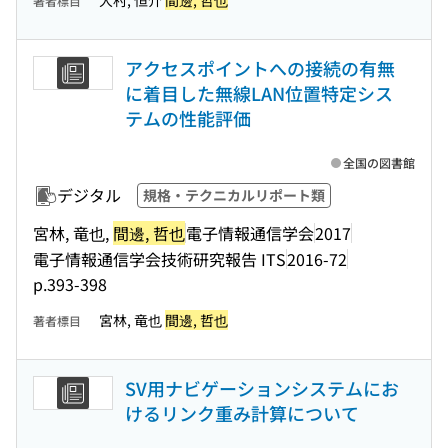
大村, 恒介
間邊, 哲也
著者標目
アクセスポイントへの接続の有無
に着目した無線LAN位置特定シス
テムの性能評価
全国の図書館
デジタル
規格・テクニカルリポート類
宮林, 竜也,
間邊, 哲也
電子情報通信学会
2017
電子情報通信学会技術研究報告 ITS
2016-72
p.393-398
宮林, 竜也
間邊, 哲也
著者標目
SV用ナビゲーションシステムにお
けるリンク重み計算について