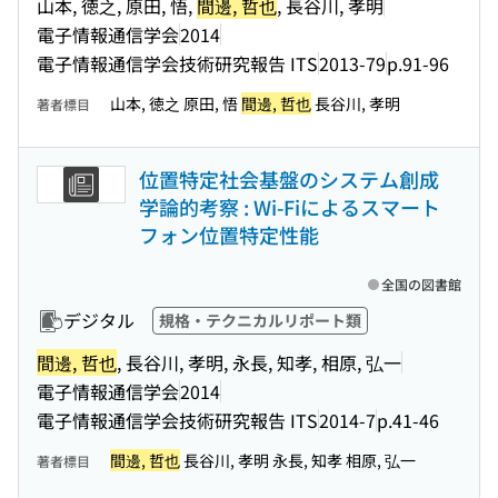
山本, 徳之, 原田, 悟,
間邊, 哲也
, 長谷川, 孝明
電子情報通信学会
2014
電子情報通信学会技術研究報告 ITS
2013-79
p.91-96
山本, 徳之 原田, 悟
間邊, 哲也
長谷川, 孝明
著者標目
位置特定社会基盤のシステム創成
学論的考察 : Wi-Fiによるスマート
フォン位置特定性能
全国の図書館
デジタル
規格・テクニカルリポート類
間邊, 哲也
, 長谷川, 孝明, 永長, 知孝, 相原, 弘一
電子情報通信学会
2014
電子情報通信学会技術研究報告 ITS
2014-7
p.41-46
間邊, 哲也
長谷川, 孝明 永長, 知孝 相原, 弘一
著者標目