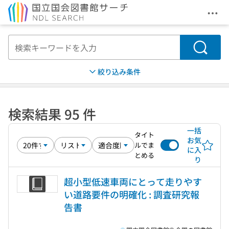
メニ
本文へ移動
検索
絞り込み条件
検索結果 95 件
一括
タイト
お気
ルでま
に入
とめる
り
超小型低速車両にとって走りやす
い道路要件の明確化 : 調査研究報
告書