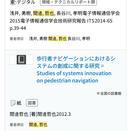
デジタル
規格・テクニカルリポート類
浅井, 勇樹,
間邊, 哲也
, 長谷川, 孝明
電子情報通信学会
2015
電子情報通信学会技術研究報告 ITS
2014-65
p.39-44
浅井, 勇樹
間邊, 哲也
長谷川, 孝明
著者標目
歩行者ナビゲーションにおけるシ
ステムの創成に関する研究 =
Studies of systems innovation
on pedestrian navigation
全国の図書館
紙
図書
間邊哲也 [著]
間邊哲也
2012.3
間邊, 哲也
著者標目