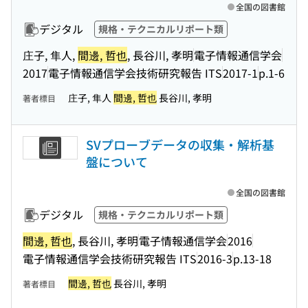
全国の図書館
デジタル
規格・テクニカルリポート類
庄子, 隼人,
間邊, 哲也
, 長谷川, 孝明
電子情報通信学会
2017
電子情報通信学会技術研究報告 ITS
2017-1
p.1-6
庄子, 隼人
間邊, 哲也
長谷川, 孝明
著者標目
SVプローブデータの収集・解析基
盤について
全国の図書館
デジタル
規格・テクニカルリポート類
間邊, 哲也
, 長谷川, 孝明
電子情報通信学会
2016
電子情報通信学会技術研究報告 ITS
2016-3
p.13-18
間邊, 哲也
長谷川, 孝明
著者標目