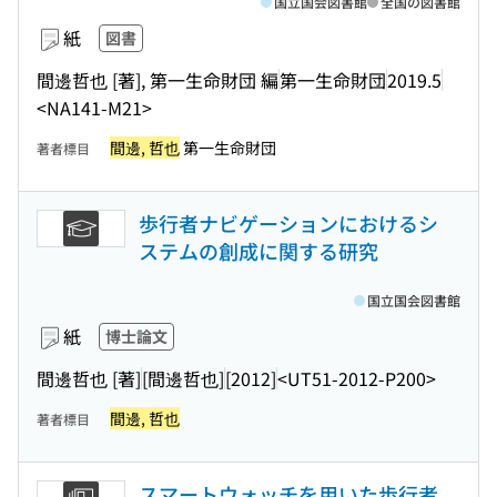
国立国会図書館
全国の図書館
紙
図書
間邊哲也 [著], 第一生命財団 編
第一生命財団
2019.5
<NA141-M21>
間邊, 哲也
第一生命財団
著者標目
歩行者ナビゲーションにおけるシ
ステムの創成に関する研究
国立国会図書館
紙
博士論文
間邊哲也 [著]
[間邊哲也]
[2012]
<UT51-2012-P200>
間邊, 哲也
著者標目
スマートウォッチを用いた歩行者