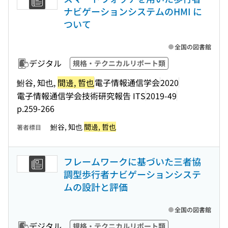
ナビゲーションシステムのHMI に
ついて
全国の図書館
デジタル
規格・テクニカルリポート類
鮒谷, 知也,
間邊, 哲也
電子情報通信学会
2020
電子情報通信学会技術研究報告 ITS
2019-49
p.259-266
鮒谷, 知也
間邊, 哲也
著者標目
フレームワークに基づいた三者協
調型歩行者ナビゲーションシステ
ムの設計と評価
全国の図書館
デジタル
規格・テクニカルリポート類