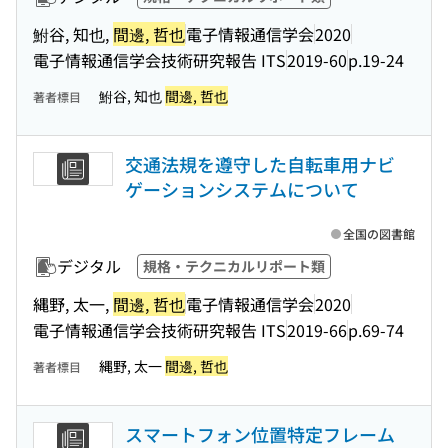
鮒谷, 知也,
間邊, 哲也
電子情報通信学会
2020
電子情報通信学会技術研究報告 ITS
2019-60
p.19-24
鮒谷, 知也
間邊, 哲也
著者標目
交通法規を遵守した自転車用ナビ
ゲーションシステムについて
全国の図書館
デジタル
規格・テクニカルリポート類
縄野, 太一,
間邊, 哲也
電子情報通信学会
2020
電子情報通信学会技術研究報告 ITS
2019-66
p.69-74
縄野, 太一
間邊, 哲也
著者標目
スマートフォン位置特定フレーム