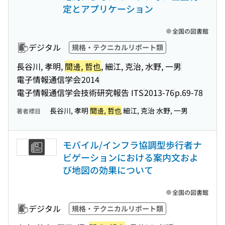
定とアプリケーション
全国の図書館
デジタル
規格・テクニカルリポート類
長谷川, 孝明,
間邊, 哲也
, 細江, 克治, 水野, 一男
電子情報通信学会
2014
電子情報通信学会技術研究報告 ITS
2013-76
p.69-78
長谷川, 孝明
間邊, 哲也
細江, 克治 水野, 一男
著者標目
モバイル/インフラ協調型歩行者ナ
ビゲーションにおける案内文およ
び地図の効果について
全国の図書館
デジタル
規格・テクニカルリポート類