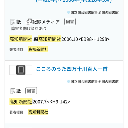
国立国会図書館
全国の図書館
紙
記録メディア
図書
障害者向け資料あり
高知新聞社
編
高知新聞社
2006.10
<EB98-H1298>
高知新聞社
著者標目
こころのうた四万十川百人一首
国立国会図書館
全国の図書館
紙
図書
高知新聞社
2007.7
<KH9-J42>
高知新聞社
著者標目