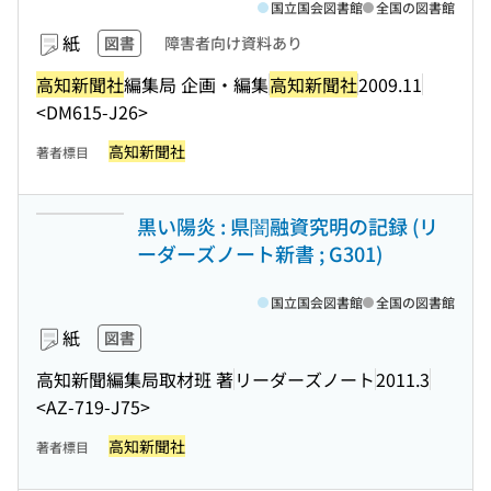
国立国会図書館
全国の図書館
紙
図書
障害者向け資料あり
高知新聞社
編集局 企画・編集
高知新聞社
2009.11
<DM615-J26>
高知新聞社
著者標目
黒い陽炎 : 県闇融資究明の記録 (リ
ーダーズノート新書 ; G301)
国立国会図書館
全国の図書館
紙
図書
高知新聞編集局取材班 著
リーダーズノート
2011.3
<AZ-719-J75>
高知新聞社
著者標目