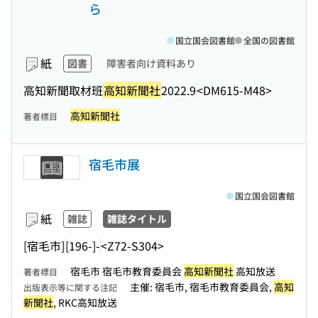
ら
国立国会図書館
全国の図書館
紙
図書
障害者向け資料あり
高知新聞取材班
高知新聞社
2022.9
<DM615-M48>
高知新聞社
著者標目
宿毛市展
国立国会図書館
紙
雑誌
雑誌タイトル
[宿毛市]
[196-]-
<Z72-S304>
宿毛市 宿毛市教育委員会
高知新聞社
高知放送
著者標目
主催: 宿毛市, 宿毛市教育委員会,
高知
出版表示等に関する注記
新聞社
, RKC高知放送