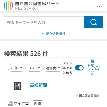
メニ
本文へ移動
検索
絞り込み条件
検索結果 526 件
一括
タイト
お気
ルでま
に入
とめる
り
高知新聞
国立国会図書館
マイクロ
新聞