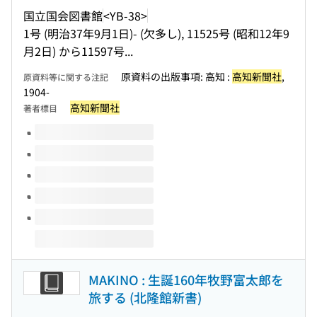
国立国会図書館
<YB-38>
1号 (明治37年9月1日)- (欠多し), 11525号 (昭和12年9
月2日) から11597号...
原資料の出版事項: 高知 :
高知新聞社
,
原資料等に関する注記
1904-
高知新聞社
著者標目
このタイトルの巻号
MAKINO : 生誕160年牧野富太郎を
旅する (北隆館新書)