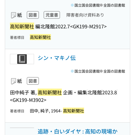
国立国会図書館
全国の図書館
紙
図書
児童書
障害者向け資料あり
高知新聞社
編
北隆館
2022.7
<GK199-M2917>
高知新聞社
著者標目
シン・マキノ伝
国立国会図書館
全国の図書館
紙
図書
田中純子 著,
高知新聞社
企画・編集
北隆館
2023.8
<GK199-M3902>
田中, 純子, 1964-
高知新聞社
著者標目
追跡・白いダイヤ : 高知の現場か