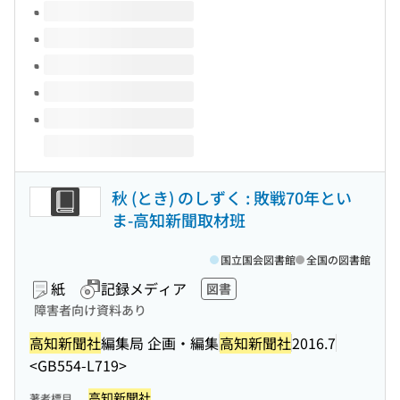
このタイトルの巻号
秋 (とき) のしずく : 敗戦70年とい
ま-高知新聞取材班
国立国会図書館
全国の図書館
紙
記録メディア
図書
障害者向け資料あり
高知新聞社
編集局 企画・編集
高知新聞社
2016.7
<GB554-L719>
高知新聞社
著者標目