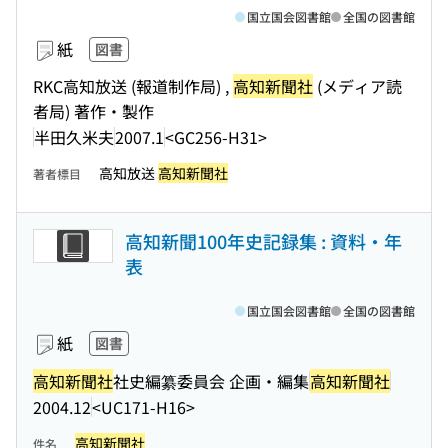
国立国会図書館
全国の図書館
紙
図書
RKC高知放送 (報道制作局) ,
高知新聞社
(メディア読
者局) 著作・製作
半田久米夫
2007.1
<GC256-H31>
高知放送
高知新聞社
著者標目
高知新聞100年史記録集 : 資料・年
表
国立国会図書館
全国の図書館
紙
図書
高知新聞社
社史編纂委員会 企画・編集
高知新聞社
2004.12
<UC171-H16>
高知新聞社
件名