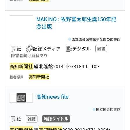
MAKINO : 牧野富太郎生誕150年記
念出版
国立国会図書館
全国の図書館
紙
記録メディア
デジタル
図書
障害者向け資料あり
高知新聞社
編
北隆館
2014.1
<GK184-L110>
高知新聞社
著者標目
高知news file
国立国会図書館
紙
雑誌
雑誌タイトル
高知新聞社
編
高知新聞社
2009-2013
<Z71-X384>