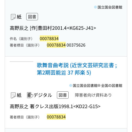
国立国会図書館
紙
図書
高野辰之 [作]
豊田村
2001.4
<KG625-J41>
00078834
件名（識別子）
00078834
00375626
著者標目（識別子）
歌舞音曲考説 (近世文芸研究叢書 ;
第2期芸能篇 37 邦楽 5)
国立国会図書館
全国の図書館
紙
デジタル
図書
障害者向け資料あり
高野辰之 著
クレス出版
1998.1
<KD22-G15>
00078834
著者標目（識別子）