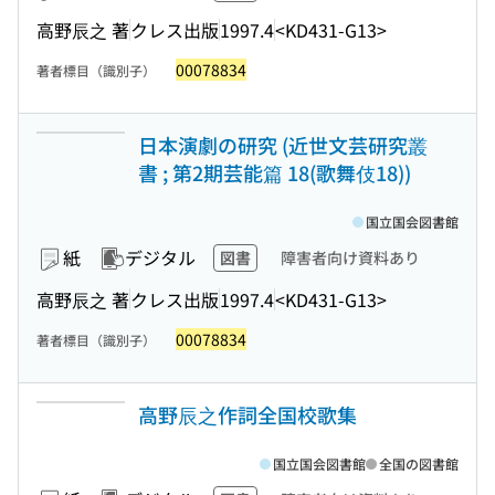
高野辰之 著
クレス出版
1997.4
<KD431-G13>
00078834
著者標目（識別子）
日本演劇の研究 (近世文芸研究叢
書 ; 第2期芸能篇 18(歌舞伎18))
国立国会図書館
紙
デジタル
図書
障害者向け資料あり
高野辰之 著
クレス出版
1997.4
<KD431-G13>
00078834
著者標目（識別子）
高野辰之作詞全国校歌集
国立国会図書館
全国の図書館