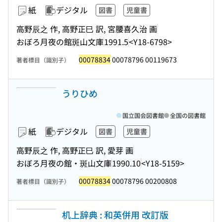
紙
デジタル
図書
児童書
高野辰之 作, 高野正巳 訳, 宮腰喜久治 画
おぼろ月夜の館斑山文庫
1991.5
<Y18-6798>
00078834
00078796 00119673
著者標目（識別子）
うりひめ
国立国会図書館
全国の図書館
紙
デジタル
図書
児童書
高野辰之 作, 高野正巳 訳, 愛芽 画
おぼろ月夜の館・斑山文庫
1990.10
<Y18-5159>
00078834
00078796 00200808
著者標目（識別子）
机上辞典 : 和英併用 改訂版