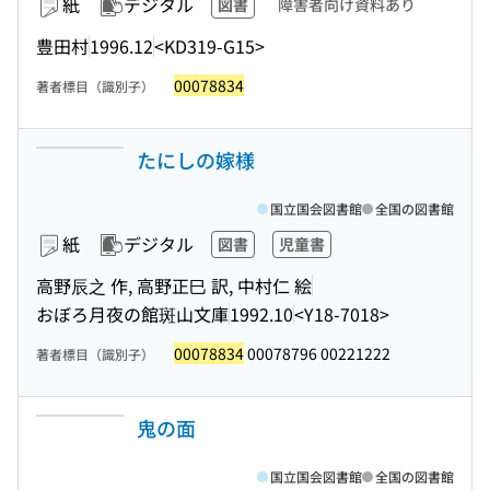
紙
デジタル
図書
障害者向け資料あり
豊田村
1996.12
<KD319-G15>
00078834
著者標目（識別子）
たにしの嫁様
国立国会図書館
全国の図書館
紙
デジタル
図書
児童書
高野辰之 作, 高野正巳 訳, 中村仁 絵
おぼろ月夜の館斑山文庫
1992.10
<Y18-7018>
00078834
00078796 00221222
著者標目（識別子）
鬼の面
国立国会図書館
全国の図書館