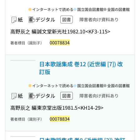
インターネットで読める
国立国会図書館
全国の図書館
紙
デジタル
図書
障害者向け資料あり
高野辰之 編
誠文堂新光社
1982.10
<KF3-115>
00078834
著者標目（識別子）
日本歌謡集成 巻12 (近世編 [7]) 改
訂版
インターネットで読める
国立国会図書館
全国の図書館
紙
デジタル
図書
障害者向け資料あり
高野辰之 編
東京堂出版
1981.5
<KH14-29>
00078834
著者標目（識別子）