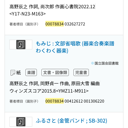
高野辰之 作詞, 尚次郎 作画
心書院
2022.12
<Y17-N23-M163>
00078834
032627272
著者標目（識別子）
もみじ : 文部省唱歌 (器楽合奏楽譜
わくわく器楽)
国立国会図書館
紙
楽譜
文書・図像類
児童書
高野辰之 作詞, 岡野貞一 作曲, 原田大雪 編曲
ウィンズスコア
2015.8
<YMZ11-M911>
00078834
00412612 001306220
著者標目（識別子）
ふるさと (金管バンド ; SB-302)