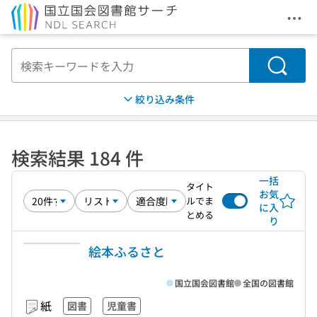
メニ
本文へ移動
検索
絞り込み条件
検索結果 184 件
一括
タイト
お気
ルでま
に入
とめる
り
絵本ふるさと
国立国会図書館
全国の図書館
紙
図書
児童書