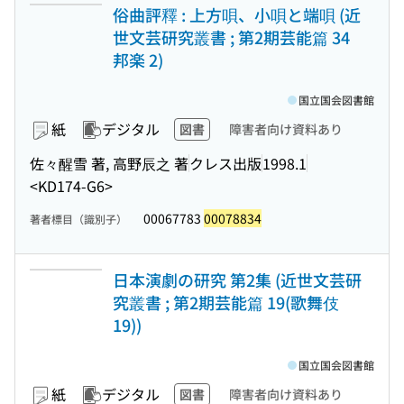
俗曲評釋 : 上方唄、小唄と端唄 (近
世文芸研究叢書 ; 第2期芸能篇 34
邦楽 2)
国立国会図書館
紙
デジタル
図書
障害者向け資料あり
佐々醒雪 著, 高野辰之 著
クレス出版
1998.1
<KD174-G6>
00067783
00078834
著者標目（識別子）
日本演劇の研究 第2集 (近世文芸研
究叢書 ; 第2期芸能篇 19(歌舞伎
19))
国立国会図書館
紙
デジタル
図書
障害者向け資料あり