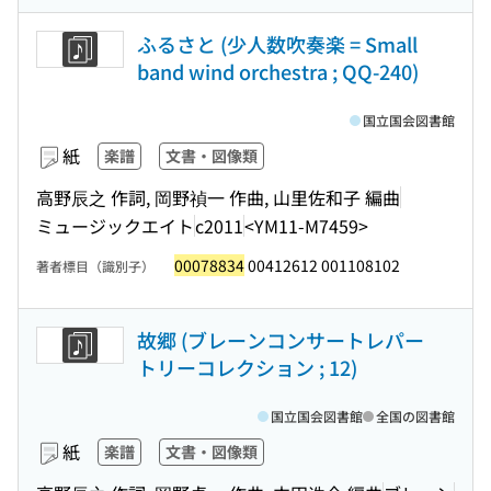
ふるさと (少人数吹奏楽 = Small
band wind orchestra ; QQ-240)
国立国会図書館
紙
楽譜
文書・図像類
高野辰之 作詞, 岡野禎一 作曲, 山里佐和子 編曲
ミュージックエイト
c2011
<YM11-M7459>
00078834
00412612 001108102
著者標目（識別子）
故郷 (ブレーンコンサートレパー
トリーコレクション ; 12)
国立国会図書館
全国の図書館
紙
楽譜
文書・図像類