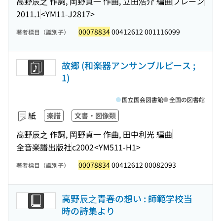
高野辰之 作詞, 岡野貞一 作曲, 立田浩介 編曲
ブレーン
2011.1
<YM11-J2817>
00078834
00412612 001116099
著者標目（識別子）
故郷 (和楽器アンサンブルピース ;
1)
国立国会図書館
全国の図書館
紙
楽譜
文書・図像類
高野辰之 作詞, 岡野貞一 作曲, 田中利光 編曲
全音楽譜出版社
c2002
<YM511-H1>
00078834
00412612 00082093
著者標目（識別子）
高野辰之青春の想い : 師範学校当
時の詩集より