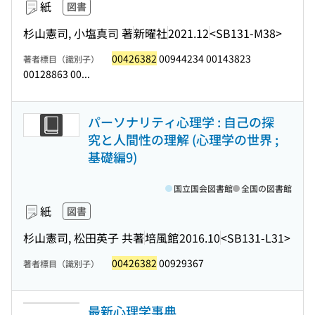
紙
図書
杉山憲司, 小塩真司 著
新曜社
2021.12
<SB131-M38>
00426382
00944234 00143823
著者標目（識別子）
00128863 00...
パーソナリティ心理学 : 自己の探
究と人間性の理解 (心理学の世界 ;
基礎編9)
国立国会図書館
全国の図書館
紙
図書
杉山憲司, 松田英子 共著
培風館
2016.10
<SB131-L31>
00426382
00929367
著者標目（識別子）
最新心理学事典