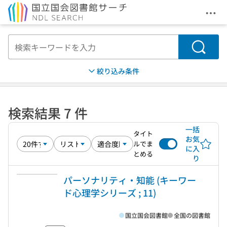
メニ
本文へ移動
検索
絞り込み条件
検索結果 7 件
一括
タイト
お気
ルでま
に入
とめる
り
パーソナリティ・知能 (キーワー
ド心理学シリーズ ; 11)
国立国会図書館
全国の図書館