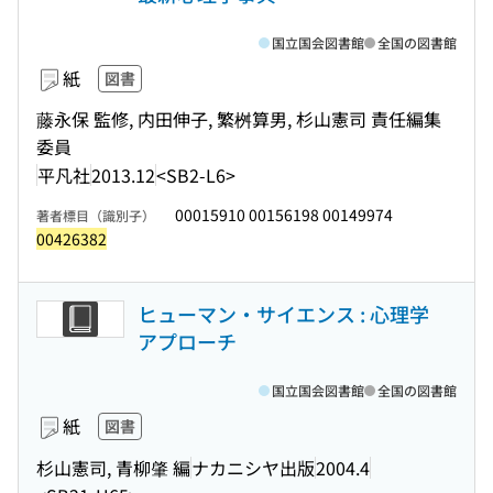
国立国会図書館
全国の図書館
紙
図書
藤永保 監修, 内田伸子, 繁桝算男, 杉山憲司 責任編集
委員
平凡社
2013.12
<SB2-L6>
00015910 00156198 00149974
著者標目（識別子）
00426382
ヒューマン・サイエンス : 心理学
アプローチ
国立国会図書館
全国の図書館
紙
図書
杉山憲司, 青柳肇 編
ナカニシヤ出版
2004.4