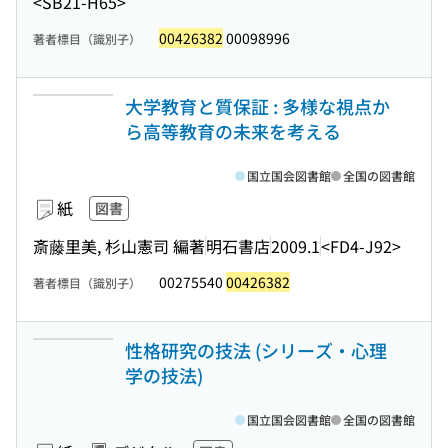
<SB21-H65>
00426382
00098996
著者標目（識別子）
大学教育と質保証 : 多様な視点か
ら高等教育の未来を考える
国立国会図書館
全国の図書館
紙
図書
斎藤里美, 杉山憲司 編著
明石書店
2009.1
<FD4-J92>
00275540
00426382
著者標目（識別子）
性格研究の技法 (シリーズ・心理
学の技法)
国立国会図書館
全国の図書館