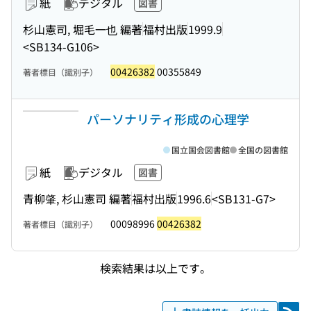
紙
デジタル
図書
杉山憲司, 堀毛一也 編著
福村出版
1999.9
<SB134-G106>
00426382
00355849
著者標目（識別子）
パーソナリティ形成の心理学
国立国会図書館
全国の図書館
紙
デジタル
図書
青柳肇, 杉山憲司 編著
福村出版
1996.6
<SB131-G7>
00098996
00426382
著者標目（識別子）
検索結果は以上です。