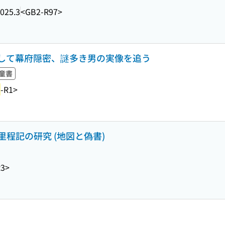
025.3
<GB2-R97>
家にして幕府隠密、謎多き男の実像を追う
童書
1
-R1>
程記の研究 (地図と偽書)
R3>