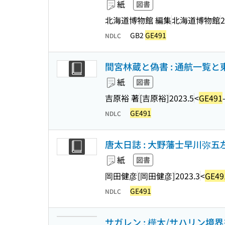
紙
図書
北海道博物館 編集
北海道博物館
2
GB2
GE491
NDLC
間宮林蔵と偽書 : 通航一覧
紙
図書
吉原裕 著
[吉原裕]
2023.5
<
GE491
GE491
NDLC
唐太日誌 : 大野藩士早川弥五左
紙
図書
岡田健彦
[岡田健彦]
2023.3
<
GE49
GE491
NDLC
サガレン : 樺太/サハリン境界を旅