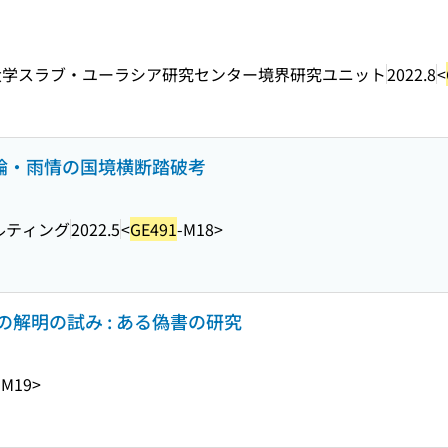
大学スラブ・ユーラシア研究センター境界研究ユニット
2022.8
<
私論・雨情の国境横断踏破考
ルティング
2022.5
<
GE491
-M18>
解明の試み : ある偽書の研究
-M19>