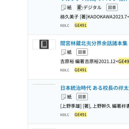
紙
デジタル
図書
梯久美子 [著]
KADOKAWA
2023.7
GE491
NDLC
間宮林蔵北夷分界余話諸本集 (
紙
図書
吉原裕 編著
吉原裕
2021.12
<
GE4
GE491
NDLC
日本統治時代 ある校長の樺太
紙
図書
[上野季雄] [著], 上野幹久 編著
梓
GE491
NDLC