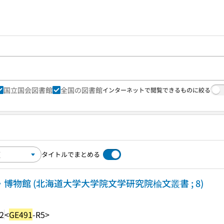
国立国会図書館
全国の図書館
インターネットで閲覧できるものに絞る
タイトルでまとめる
・博物館 (北海道大学大学院文学研究院楡文叢書 ; 8)
2
<
GE491
-R5>