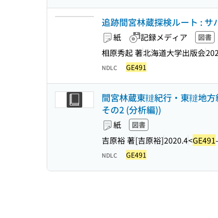
追跡間宮林蔵探検ルート : 
紙
記録メディア
図書
相原秀起 著
北海道大学出版会
202
GE491
NDLC
間宮林蔵東韃紀行・東韃地方紀
その2 (分析編))
紙
図書
吉原裕 著
[吉原裕]
2020.4
<
GE491
GE491
NDLC