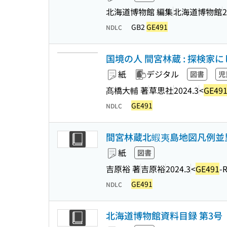
北海道博物館 編集
北海道博物館
2
GB2
GE491
NDLC
国境の人 間宮林蔵 : 探検
紙
デジタル
図書
児
髙橋大輔 著
草思社
2024.3
<
GE49
GE491
NDLC
間宮林蔵北蝦夷島地図凡例並里
紙
図書
吉原裕 著
吉原裕
2024.3
<
GE491
-
GE491
NDLC
北海道博物館資料目録 第3号