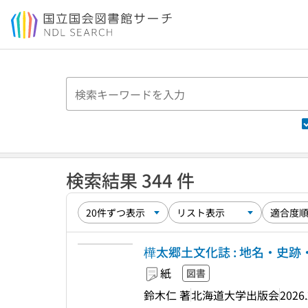
本文へ移動
検索結果 344 件
樺太郷土文化誌 : 地名・史跡
紙
図書
鈴木仁 著
北海道大学出版会
2026.