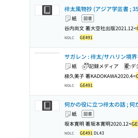
樺太風物抄 (アジア学叢書 ; 35
紙
図書
谷内尚文 著
大空社出版
2021.12
<
GE491
NDLC
サガレン : 樺太/サハリン境
紙
記録メディア
デ
梯久美子 著
KADOKAWA
2020.4
<
GE491
NDLC
何かの役に立つ樺太の話 ; 
紙
図書
坂本寛明 著
坂本寛明
2020.12
<
GE
GE491
DL43
NDLC