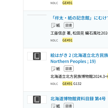
GE491
NDLC
「樺太・紙の記念館」にむけて
紙
図書
工藤信彦 著, 松田晃 編
石風社
202
GE491
NDLC
絵はがき 2 (北海道立北方民族博物館資料
Northern Peoples ; 19)
紙
図書
北海道立北方民族博物館
2024.3
<
GE491
G132
NDLC
北海道博物館資料目録 第4号
紙
図書