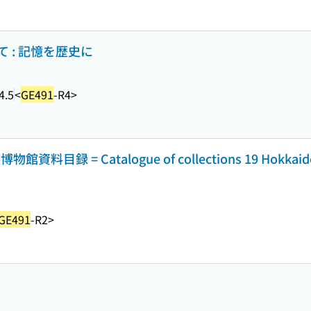
 : 記憶を歴史に
4.5
<
GE491
-R4>
目録 = Catalogue of collections 19 Hokkaido
GE491
-R2>