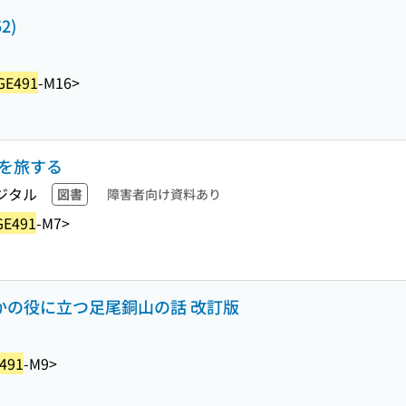
2)
GE491
-M16>
界を旅する
ジタル
図書
障害者向け資料あり
GE491
-M7>
何かの役に立つ足尾銅山の話 改訂版
491
-M9>