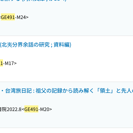
<
GE491
-M24>
北夷分界余話の研究 ; 資料編)
91
-M17>
・台湾旅日記 : 祖父の記録から読み解く「領土」と先人
書院
2022.8
<
GE491
-M20>