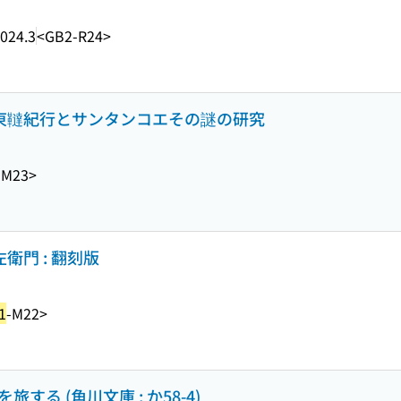
024.3
<GB2-R24>
と東韃紀行とサンタンコエその謎の研究
-M23>
衛門 : 翻刻版
1
-M22>
する (角川文庫 ; か58-4)