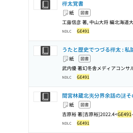
樺太覚書
紙
図書
工藤信彦 著, 中山大将 編
北海道
GE491
NDLC
うたと歴史でつづる樺太 : 
紙
図書
武内優 著
幻冬舎メディアコンサ
GE491
NDLC
間宮林蔵北夷分界余話の謎その
紙
図書
吉原裕 著
[吉原裕]
2022.4
<
GE491
GE491
NDLC