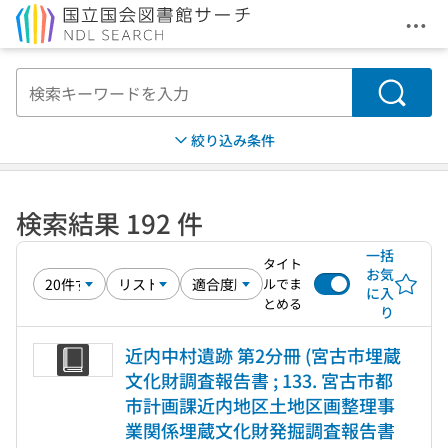
メニ
本文へ移動
検索
絞り込み条件
検索結果 192 件
一括
タイト
お気
ルでま
に入
とめる
り
近内中村遺跡 第2分冊 (宮古市埋蔵
文化財調査報告書 ; 133. 宮古市都
市計画課近内地区土地区画整理事
業関係埋蔵文化財発掘調査報告書