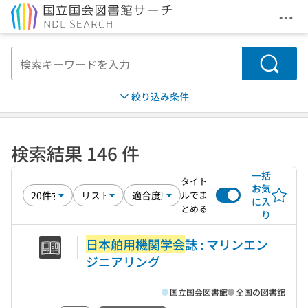
メニ
本文へ移動
検索
絞り込み条件
検索結果 146 件
一括
タイト
お気
ルでま
に入
とめる
り
日本舶用機関学会
誌 : マリンエン
ジニアリング
国立国会図書館
全国の図書館