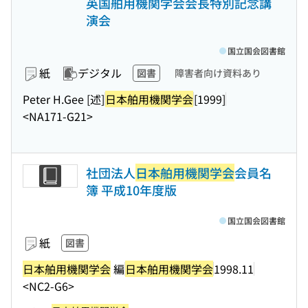
英国舶用機関学会会長特別記念講
演会
国立国会図書館
紙
デジタル
図書
障害者向け資料あり
Peter H.Gee [述]
日本舶用機関学会
[1999]
<NA171-G21>
社団法人
日本舶用機関学会
会員名
簿 平成10年度版
国立国会図書館
紙
図書
日本舶用機関学会
編
日本舶用機関学会
1998.11
<NC2-G6>