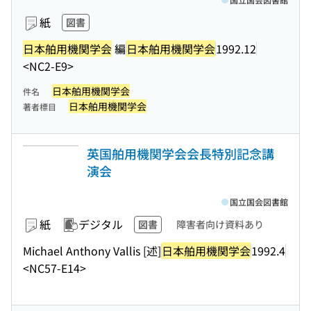
紙
図書
日本舶用機関学会
編
日本舶用機関学会
1992.12
<NC2-E9>
日本舶用機関学会
件名
日本舶用機関学会
著者標目
英国舶用機関学会会長特別記念講
演会
国立国会図書館
紙
デジタル
図書
障害者向け資料あり
Michael Anthony Vallis [述]
日本舶用機関学会
1992.4
<NC57-E14>