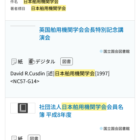
日本舶用機関学会
件名
日本舶用機関学会
著者標目
英国舶用機関学会会長特別記念講
演会
国立国会図書館
紙
デジタル
図書
David R.Cusdin [述]
日本舶用機関学会
[1997]
<NC57-G14>
社団法人
日本舶用機関学会
会員名
簿 平成8年度
国立国会図書館
紙
図書