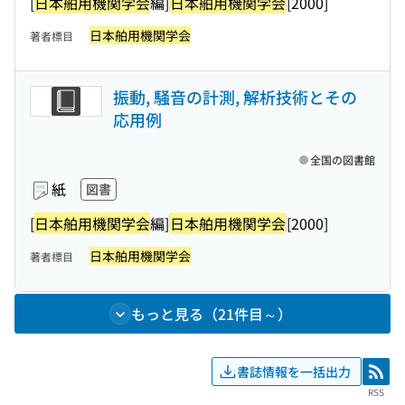
[
日本舶用機関学会
編]
日本舶用機関学会
[2000]
日本舶用機関学会
著者標目
振動, 騒音の計測, 解析技術とその
応用例
全国の図書館
紙
図書
[
日本舶用機関学会
編]
日本舶用機関学会
[2000]
日本舶用機関学会
著者標目
もっと見る（21件目～）
書誌情報を一括出力
RSS
RSS