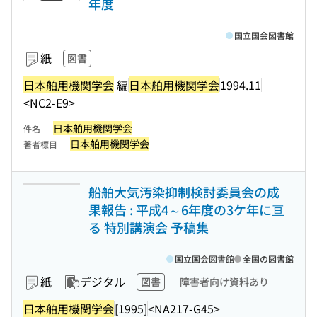
年度
国立国会図書館
紙
図書
日本舶用機関学会
編
日本舶用機関学会
1994.11
<NC2-E9>
日本舶用機関学会
件名
日本舶用機関学会
著者標目
船舶大気汚染抑制検討委員会の成
果報告 : 平成4～6年度の3ケ年に亘
る 特別講演会 予稿集
国立国会図書館
全国の図書館
紙
デジタル
図書
障害者向け資料あり
日本舶用機関学会
[1995]
<NA217-G45>