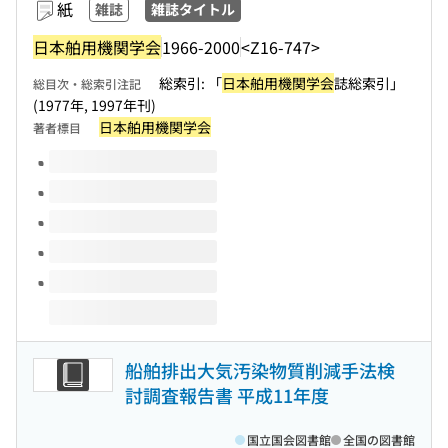
紙
雑誌
雑誌タイトル
日本舶用機関学会
1966-2000
<Z16-747>
総索引: 「
日本舶用機関学会
誌総索引」
総目次・総索引注記
(1977年, 1997年刊)
日本舶用機関学会
著者標目
このタイトルの巻号
船舶排出大気汚染物質削減手法検
討調査報告書 平成11年度
国立国会図書館
全国の図書館