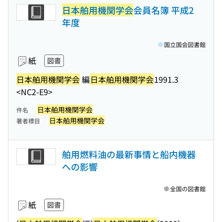
日本舶用機関学会
会員名簿 平成2
年度
国立国会図書館
紙
図書
日本舶用機関学会
編
日本舶用機関学会
1991.3
<NC2-E9>
日本舶用機関学会
件名
日本舶用機関学会
著者標目
舶用燃料油の最新事情と船内機器
への影響
全国の図書館
紙
図書