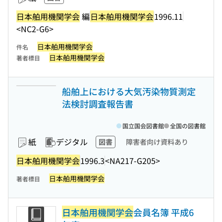
日本舶用機関学会
編
日本舶用機関学会
1996.11
<NC2-G6>
日本舶用機関学会
件名
日本舶用機関学会
著者標目
船舶上における大気汚染物質測定
法検討調査報告書
国立国会図書館
全国の図書館
紙
デジタル
図書
障害者向け資料あり
日本舶用機関学会
1996.3
<NA217-G205>
日本舶用機関学会
著者標目
日本舶用機関学会
会員名簿 平成6