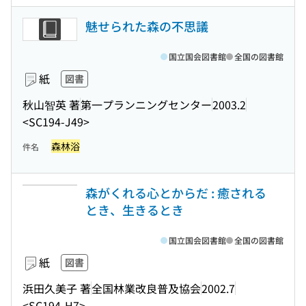
魅せられた森の不思議
国立国会図書館
全国の図書館
紙
図書
秋山智英 著
第一プランニングセンター
2003.2
<SC194-J49>
森林浴
件名
森がくれる心とからだ : 癒される
とき、生きるとき
国立国会図書館
全国の図書館
紙
図書
浜田久美子 著
全国林業改良普及協会
2002.7
<SC194-H7>