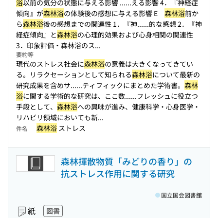
浴
以前の気分の状態に与える影響 ...
...える影響 4．『神経症
傾向』が
森林浴
の体験後の感想に与える影響 E
森林浴
前か
ら
森林浴
後の感想までの関連性 1．『神...
...的な感想 2．『神
経症傾向』と
森林浴
の心理的効果および心身相関の関連性
3．印象評価・森林浴のス...
要約等
現代のストレス社会に
森林浴
の意義は大きくなってきてい
る。リラクセーションとして知られる
森林浴
について最新の
研究成果を含めサ...
...ティフィックにまとめた学術書。
森林
浴
に関する学術的な研究は、ここ数...
...フレッシュに役立つ
手段として、
森林浴
への興味が進み、健康科学・心身医学・
リハビリ領域においても新...
森林浴
ストレス
件名
森林揮散物質「みどりの香り」の
抗ストレス作用に関する研究
国立国会図書館
紙
図書