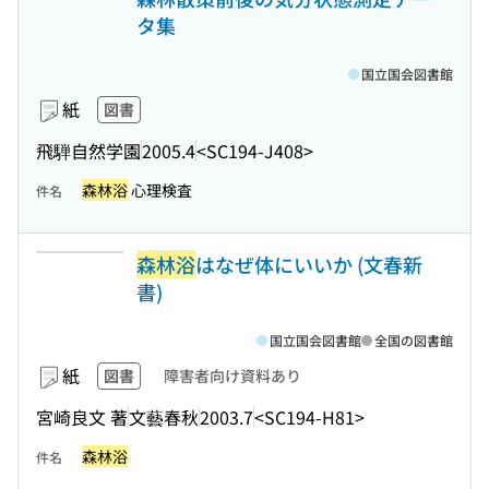
タ集
国立国会図書館
紙
図書
飛騨自然学園
2005.4
<SC194-J408>
森林浴
心理検査
件名
森林浴
はなぜ体にいいか (文春新
書)
国立国会図書館
全国の図書館
紙
図書
障害者向け資料あり
宮崎良文 著
文藝春秋
2003.7
<SC194-H81>
森林浴
件名