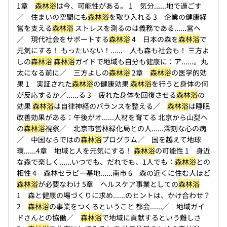
1章
森林浴
は今、可能性がある。 1 気分...
...地で過ごす
／ 住まいの空間にも
森林浴
を取り入れる 3 企業の健康経
営を支える
森林浴
ストレスを測るのは義務である...
...営へ
／ 現代社会をサポートする
森林浴
4 日本の森を
森林浴
で
元気にする！ もったいない！...
... 人も森も社会も！ 三方よ
しの
森林浴
森林浴
ガイドで地域も自分も健康に：ア...
...。丸
太になる前に／ 三方よしの
森林浴
2章
森林浴
の医学的効
果 1 実証された
森林浴
の健康効果
森林浴
を行うと身体の何
が反応するか／...
...る 3 疲れた身体を回復させる
森林浴
の
効果
森林浴
は自律神経のバランスを整える／
森林浴
は睡眠
改善効果がある：午後がオ...
...人材を育てる 北京から山梨へ
の
森林浴
視察／ 北京市営林緑化局との人...
...深刻な心の病
／ 中国ならではの
森林浴
プログラム／ 国を越えて地球
環...
...4章 地域と人を元気にする！
森林浴
の可能性 1 身近
な森で楽しく...
...いつでも、だれでも、1人でも：
森林浴
との
相性 4 森林セラピー基地...
...南市 6 森の近くに住む人ほど
森林浴
が必要なわけ 5章 ヘルスケア事業としての
森林浴
1 森と健康の場づくりに求め...
...のヒントは、かけ合わせ？
2
森林浴
の事業をつくるということ 都会...
...／ 地域ガイ
ドさんとの協働／
森林浴
で地域に貢献するという難しさ