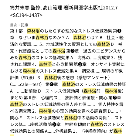
筒井末春 監修, 高山範理 著
新興医学出版社
2012.7
<SC194-J437>
目次・記事
第Ⅰ部
森林浴
のもたらす心理的なストレス低減効果 第❶
章 なぜいま
森林浴
なのか？ A
森林浴
とは？ B 社会・経
済的な要請...
... 5．地域活性化の資源としての
森林浴
D 補
完・代替療法としての
森林浴
第❷章 過去のエビデンスから
みた
森林浴
のストレス低減効果 A 海外の...
...究成果 3．残
された課題 4．
森林浴
と心身相関 第❸章 オンサイト実験に
おける
森林浴
のストレス低減効果 A 調査概...
...環境の印象
評価（SD法） 3．
森林浴
後の感想（感想アンケート）
C...
...cale─test） 第❹章
森林浴
のストレス低減効果の検証
A ...
...動前後 D ストレス低減効果（
森林浴
前─
森林浴
後）
まとめ 第Ⅱ部 心理的ス...
...象評価と価値観・関心 第❷章
森林浴
のストレス低減効果の個人差と個...
...．個人特性を調
べる調査票 2．
森林浴
の心理的効果を調べる調査票 D...
...・
関心 F ストレス低減効果と
森林浴
中の活動の関係 1．スト
レス低...
...座観活動 第❸章 神経症傾向と
森林浴
のストレス
低減効果との関係 A...
...分析結果 1．『神経症傾向』が
森林