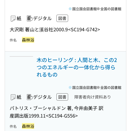
国立国会図書館
全国の図書館
紙
デジタル
図書
大沢剛 著
山と溪谷社
2000.9
<SC194-G742>
森林浴
件名
木のヒーリング : 人間と木、この2
つのエネルギーの一体化から得ら
れるもの
国立国会図書館
全国の図書館
紙
デジタル
図書
障害者向け資料あり
パトリス・ブーシャルドン 著, 今井由美子 訳
産調出版
1999.11
<SC194-G556>
森林浴
件名