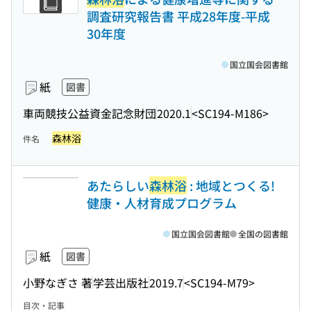
調査研究報告書 平成28年度-平成
30年度
国立国会図書館
紙
図書
車両競技公益資金記念財団
2020.1
<SC194-M186>
森林浴
件名
あたらしい
森林浴
: 地域とつくる!
健康・人材育成プログラム
国立国会図書館
全国の図書館
紙
図書
小野なぎさ 著
学芸出版社
2019.7
<SC194-M79>
目次・記事