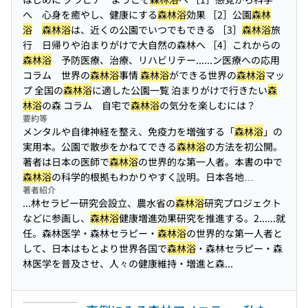
へ 心身を癒やし、健康にする
森林浴
効果 ［2］公園
森林
浴
森林浴
は、近くの公園でいつでもできる ［3］
森林浴
旅
行 日帰りや泊まりがけで大自然の森林へ ［4］これからの
森林浴
予防医療、治療、リハビリテー...
...ン医療への応用
コラム 世界の
森林浴
事情
森林浴
ができる世界の
森林浴
マッ
プ 全国の
森林浴
に適した公園一覧 泊まりがけで行きたい
森
林浴
の森 コラム 自宅で
森林浴
の気分を楽しむには？
要約等
メンタルや自律神経を整え、免疫力を増強する「
森林浴
」の
実用本。公園で散歩をかねてできる
森林浴
の方法を初公開。
著者は日本の医師で
森林浴
の世界的な第一人者。本書の中で
森林浴
の科学的根拠もわかりやすく說明。日本各地…
著者紹介
...林セラピー研究会設立、農水省の
森林浴
研究プロジェクト
などに参画し、
森林浴
健康増進効果研究を推進する。2...
...就
任。森林医学・森林セラピー・
森林浴
の世界的な第一人者と
して、日本はもとより世界各国で
森林浴
・森林セラピー・森
林医学を普及させ、人々の健康維持・増進と森...