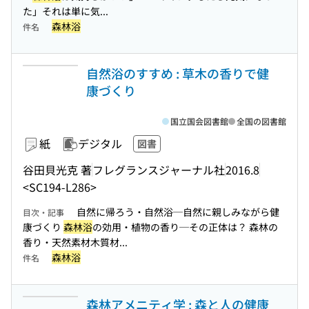
た」それは単に気...
森林浴
件名
自然浴のすすめ : 草木の香りで健
康づくり
国立国会図書館
全国の図書館
紙
デジタル
図書
谷田貝光克 著
フレグランスジャーナル社
2016.8
<SC194-L286>
自然に帰ろう・自然浴─自然に親しみながら健
目次・記事
康づくり
森林浴
の効用・植物の香り─その正体は？ 森林の
香り・天然素材木質材...
森林浴
件名
森林アメニティ学 : 森と人の健康