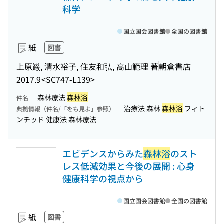
科学
国立国会図書館
全国の図書館
紙
図書
上原巌, 清水裕子, 住友和弘, 高山範理 著
朝倉書店
2017.9
<SC747-L139>
森林療法
森林浴
件名
治療法 森林
森林浴
フィト
典拠情報（件名/「をも見よ」参照）
ンチッド 健康法 森林療法
エビデンスからみた
森林浴
のスト
レス低減効果と今後の展開 : 心身
健康科学の視点から
国立国会図書館
全国の図書館
紙
図書