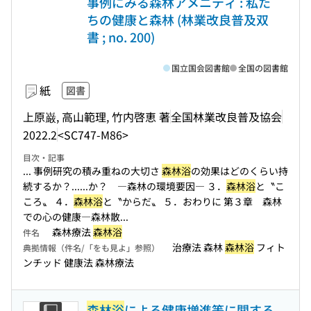
事例にみる森林アメニティ : 私た
ちの健康と森林 (林業改良普及双
書 ; no. 200)
国立国会図書館
全国の図書館
紙
図書
上原巌, 高山範理, 竹内啓恵 著
全国林業改良普及協会
2022.2
<SC747-M86>
目次・記事
... 事例研究の積み重ねの大切さ
森林浴
の効果はどのくらい持
続するか？...
...か？ ―森林の環境要因― ３．
森林浴
と〝こ
ころ〟 ４．
森林浴
と〝からだ〟 ５．おわりに 第３章 森林
での心の健康―森林散...
森林療法
森林浴
件名
治療法 森林
森林浴
フィト
典拠情報（件名/「をも見よ」参照）
ンチッド 健康法 森林療法
森林浴
による健康増進等に関する