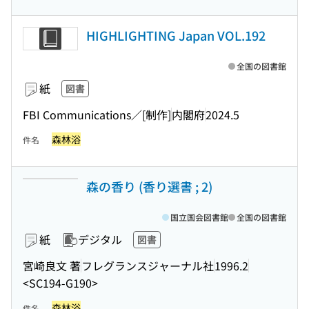
HIGHLIGHTING Japan VOL.192
全国の図書館
紙
図書
FBI Communications／[制作]
内閣府
2024.5
森林浴
件名
森の香り (香り選書 ; 2)
国立国会図書館
全国の図書館
紙
デジタル
図書
宮崎良文 著
フレグランスジャーナル社
1996.2
<SC194-G190>
森林浴
件名