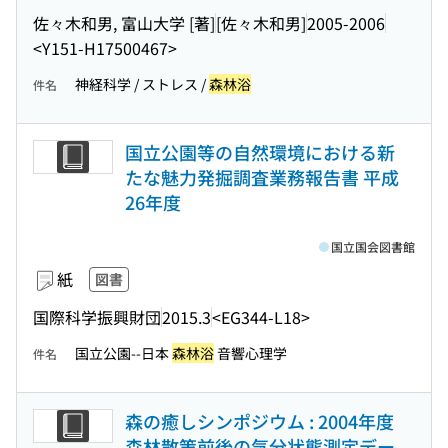
佐々木和男, 富山大学 [著]
[佐々木和男]
2005-2006
<Y151-H17500467>
神経科学 / ストレス /
森林浴
件名
国立公園等の自然環境における新
たな魅力発掘調査業務報告書 平成
26年度
国立国会図書館
紙
図書
国際科学振興財団
2015.3
<EG344-L18>
国立公園--日本
森林浴
音響心理学
件名
森の癒しシンポジウム : 2004年度
森林散策前後の気分状態測定デー