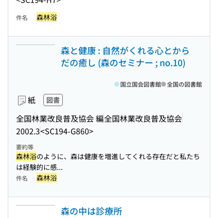
森林浴
件名
森と健康 : 自然がくれる心とから
だの癒し (森のセミナー ; no.10)
国立国会図書館
全国の図書館
紙
図書
全国林業改良普及協会 編
全国林業改良普及協会
2002.3
<SC194-G860>
要約等
森林浴
のように、森は健康を増進してくれる存在だと私たち
は経験的に感...
森林浴
件名
森の中は診療所