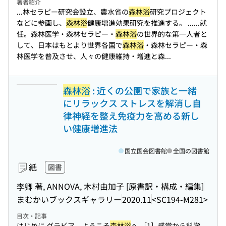
著者紹介
...林セラピー研究会設立、農水省の
森林浴
研究プロジェクト
などに参画し、
森林浴
健康増進効果研究を推進する。 ...
...就
任。森林医学・森林セラピー・
森林浴
の世界的な第一人者と
して、日本はもとより世界各国で
森林浴
・森林セラピー・森
林医学を普及させ、人々の健康維持・増進と森...
森林浴
: 近くの公園で家族と一緒
にリラックス ストレスを解消し自
律神経を整え免疫力を高める新し
い健康増進法
国立国会図書館
全国の図書館
紙
図書
李卿 著, ANNOVA, 木村由加子 [原書訳・構成・編集]
まむかいブックスギャラリー
2020.11
<SC194-M281>
目次・記事
はじめに グラビア ようこそ
森林浴
へ ［1］感覚から科学