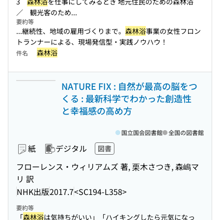
3
森林浴
を仕事にしてみるとき 地元住民のための森林浴
／ 観光客のため...
要約等
...継続性、地域の雇用づくりまで。
森林浴
事業の女性フロン
トランナーによる、現場発信型・実践ノウハウ！
森林浴
件名
NATURE FIX : 自然が最高の脳をつ
くる : 最新科学でわかった創造性
と幸福感の高め方
国立国会図書館
全国の図書館
紙
デジタル
図書
フローレンス・ウィリアムズ 著, 栗木さつき, 森嶋マ
リ 訳
NHK出版
2017.7
<SC194-L358>
要約等
「
森林浴
は気持ちがいい」「ハイキングしたら元気になっ