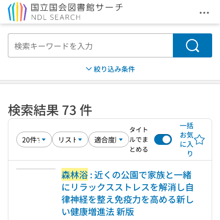
メニ
本文へ移動
検索
絞り込み条件
検索結果 73 件
一括
タイト
お気
ルでま
に入
とめる
り
森林浴
: 近くの公園で家族と一緒
にリラックスストレスを解消し自
律神経を整え免疫力を高める新し
い健康増進法 新版