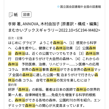
国立国会図書館
全国の図書館
紙
図書
李卿 著, ANNOVA, 木村由加子 [原書訳・構成・編集]
まむかいブックスギャラリー
2022.10
<SC194-M482>
目次・記事
はじめに グラビア ようこそ
森林浴
へ ［1］感覚から科学
へ 心身を癒やし、健康にする
森林浴
効果 ［2］公園
森林
浴
森林浴
は、近くの公園でいつでもできる ［3］
森林浴
旅
行 日帰りや泊まりがけで大自然の森林へ ［4］これからの
森林浴
予防医療、治療、リハビリテー...
...ン医療への応用
コラム 世界の
森林浴
事情
森林浴
ができる世界の
森林浴
マッ
プ 全国の
森林浴
に適した公園一覧 泊まりがけで行きたい
森
林浴
の森 コラム 自宅で
森林浴
の気分を楽しむには？
要約等
好評「
森林浴
」の新版。著者は日本の医師で
森林浴
の世界的
第一人者。自律神経を整...
...免疫力を増強する科学的根拠
と、
森林浴
ができる各地の森林、公園約70か所を紹介。エン
デミックで
森林浴
への関心が大変高まっています。