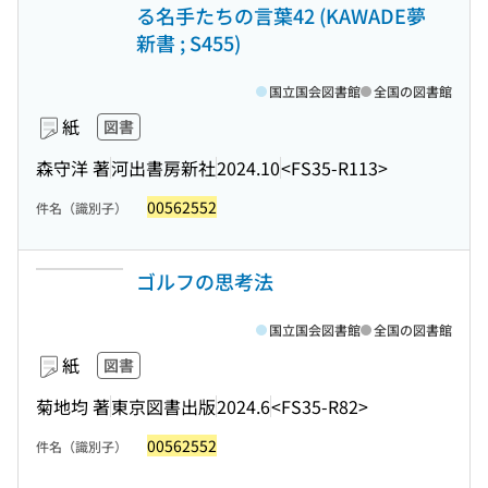
る名手たちの言葉42 (KAWADE夢
新書 ; S455)
国立国会図書館
全国の図書館
紙
図書
森守洋 著
河出書房新社
2024.10
<FS35-R113>
00562552
件名（識別子）
ゴルフの思考法
国立国会図書館
全国の図書館
紙
図書
菊地均 著
東京図書出版
2024.6
<FS35-R82>
00562552
件名（識別子）