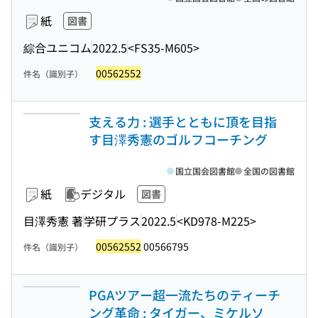
紙
図書
綜合ユニコム
2022.5
<FS35-M605>
00562552
件名（識別子）
支える力 : 選手とともに頂を目指
す目澤秀憲のゴルフコーチング
国立国会図書館
全国の図書館
紙
デジタル
図書
目澤秀憲 著
学研プラス
2022.5
<KD978-M225>
00562552
00566795
件名（識別子）
PGAツアー超一流たちのティーチ
ング革命 : タイガー、ミケルソ