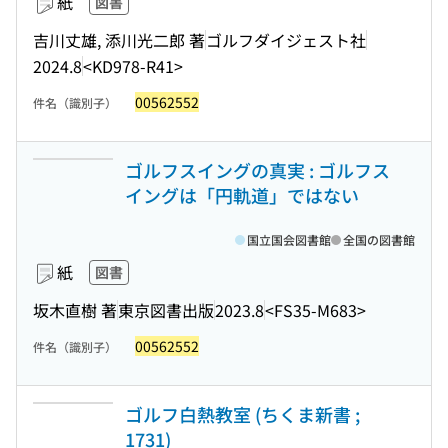
紙
図書
吉川丈雄, 添川光二郎 著
ゴルフダイジェスト社
2024.8
<KD978-R41>
00562552
件名（識別子）
ゴルフスイングの真実 : ゴルフス
イングは「円軌道」ではない
国立国会図書館
全国の図書館
紙
図書
坂木直樹 著
東京図書出版
2023.8
<FS35-M683>
00562552
件名（識別子）
ゴルフ白熱教室 (ちくま新書 ;
1731)