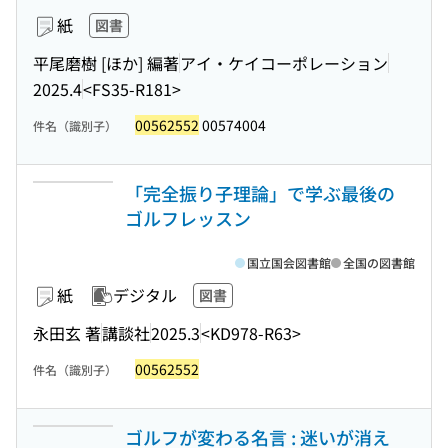
紙
図書
平尾磨樹 [ほか] 編著
アイ・ケイコーポレーション
2025.4
<FS35-R181>
00562552
00574004
件名（識別子）
「完全振り子理論」で学ぶ最後の
ゴルフレッスン
国立国会図書館
全国の図書館
紙
デジタル
図書
永田玄 著
講談社
2025.3
<KD978-R63>
00562552
件名（識別子）
ゴルフが変わる名言 : 迷いが消え