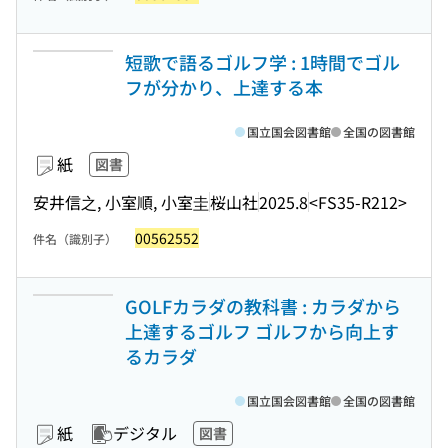
短歌で語るゴルフ学 : 1時間でゴル
フが分かり、上達する本
国立国会図書館
全国の図書館
紙
図書
安井信之, 小室順, 小室圭
桜山社
2025.8
<FS35-R212>
00562552
件名（識別子）
GOLFカラダの教科書 : カラダから
上達するゴルフ ゴルフから向上す
るカラダ
国立国会図書館
全国の図書館
紙
デジタル
図書