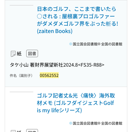
日本のゴルフ、ここまで書いたら
○される : 屋根裏プロゴルファー
がダメダメゴルフ界をぶった斬る!
(zaiten Books)
国立国会図書館
全国の図書館
紙
図書
タケ小山 著
財界展望新社
2024.8
<FS35-R88>
00562552
件名（識別子）
ゴルフ記者丈&光〈痛快〉海外取
材メモ (ゴルフダイジェストGolf
is my lifeシリーズ)
国立国会図書館
全国の図書館