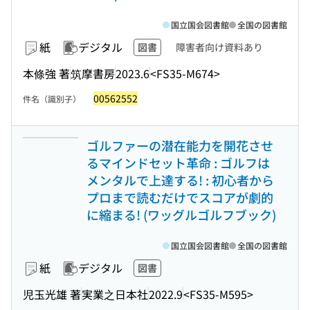
国立国会図書館
全国の図書館
紙
デジタル
図書
障害者向け資料あり
本條強 著
筑摩書房
2023.6
<FS35-M674>
00562552
件名（識別子）
ゴルファーの潜在能力を開花させ
るマインドセット革命 : ゴルフは
メンタルで上達する! : 初心者から
プロまで読むだけでスコアが劇的
に縮まる! (ワッグルゴルフブック)
国立国会図書館
全国の図書館
紙
デジタル
図書
児玉光雄 著
実業之日本社
2022.9
<FS35-M595>