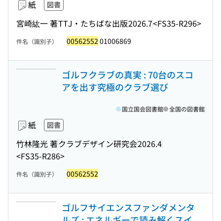
紙
図書
宮崎紘一 著
TTJ・たちばな出版
2026.7
<FS35-R296>
00562552
01006869
件名（識別子）
ゴルフクラブの真実 : 70台のスコ
アを出す究極のクラブ選び
国立国会図書館
全国の図書館
紙
図書
竹林隆光 著
クラブデザイン研究会
2026.4
<FS35-R286>
00562552
件名（識別子）
ゴルフサイエンスファンダメンタ
ルズ : エネルギーで読み解くスイ