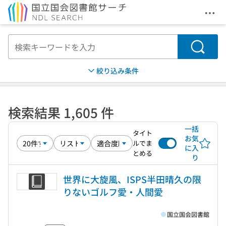
メニ
本文へ移動
検索
絞り込み条件
検索結果 1,605 件
一括
タイト
お気
ルでま
に入
とめる
り
世界に大旋風、ISPS半田晴久の限
りないゴルフ愛・人間愛
国立国会図書館