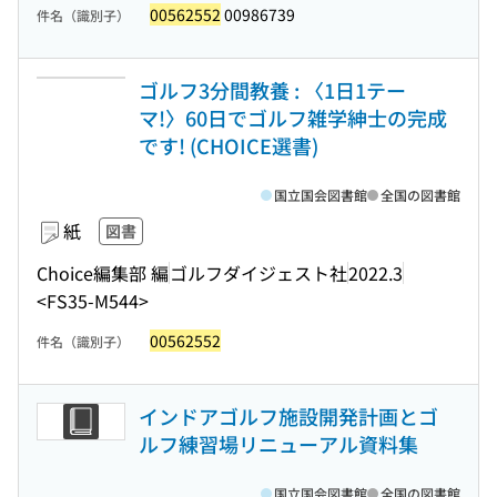
00562552
00986739
件名（識別子）
ゴルフ3分間教養 : 〈1日1テー
マ!〉60日でゴルフ雑学紳士の完成
です! (CHOICE選書)
国立国会図書館
全国の図書館
紙
図書
Choice編集部 編
ゴルフダイジェスト社
2022.3
<FS35-M544>
00562552
件名（識別子）
インドアゴルフ施設開発計画とゴ
ルフ練習場リニューアル資料集
国立国会図書館
全国の図書館