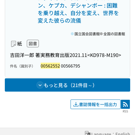
ン、ケプカ、デシャンボー : 困難
を乗り越え、自分を変え、世界を
変えた彼らの流儀
国立国会図書館
全国の図書館
紙
図書
吉田洋一郎 著
実務教育出版
2021.11
<KD978-M190>
00562552
00566795
件名（識別子）
もっと見る（21件目～）
書誌情報を一括出力
RSS
RSS
Language：English