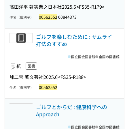
髙田洋平 著
実業之日本社
2025.6
<FS35-R179>
00562552
00844373
件名（識別子）
ゴルフを楽しむために : サムライ
打法のすすめ
国立国会図書館
全国の図書館
紙
図書
峠二宝 著
文芸社
2025.6
<FS35-R188>
00562552
件名（識別子）
ゴルフとからだ : 健康科学への
Approach
国立国会図書館
全国の図書館