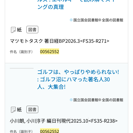
ングの真理
国立国会図書館
全国の図書館
紙
図書
マツモトタスク 著
日経BP
2026.3
<FS35-R271>
00562552
件名（識別子）
ゴルフは、やっぱりやめられない!
: ゴルフ沼にハマった著名人30
人、大集合!
国立国会図書館
全国の図書館
紙
図書
小川朗, 小川淳子 編
日刊現代
2025.10
<FS35-R238>
00562552
件名（識別子）