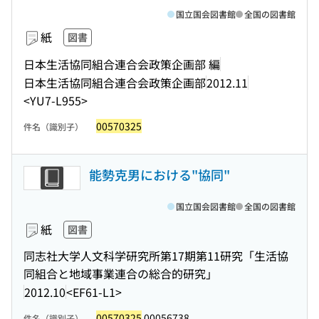
国立国会図書館
全国の図書館
紙
図書
日本生活協同組合連合会政策企画部 編
日本生活協同組合連合会政策企画部
2012.11
<YU7-L955>
00570325
件名（識別子）
能勢克男における"協同"
国立国会図書館
全国の図書館
紙
図書
同志社大学人文科学研究所第17期第11研究「生活協
同組合と地域事業連合の総合的研究」
2012.10
<EF61-L1>
00570325
00056738
件名（識別子）