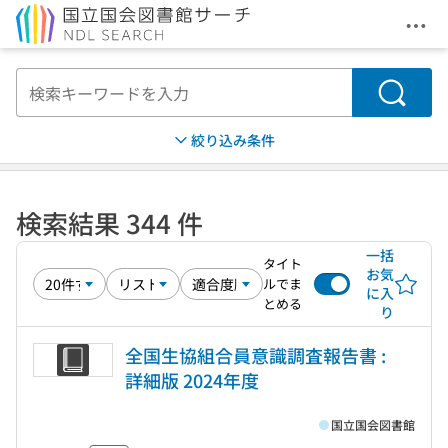
メニ
本文へ移動
検索
絞り込み条件
検索結果 344 件
一括
タイト
お気
ルでま
に入
とめる
り
全国生協組合員意識調査報告書 :
詳細版 2024年度
国立国会図書館