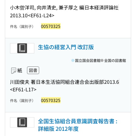
小木曽洋司, 向井清史, 兼子厚之 編
日本経済評論社
2013.10
<EF61-L24>
00570325
件名（識別子）
生協の経営入門 改訂版
国立国会図書館
全国の図書館
紙
図書
川田俊夫 著
日本生活協同組合連合会出版部
2013.6
<EF61-L17>
00570325
件名（識別子）
全国生協組合員意識調査報告書 :
詳細版 2012年度