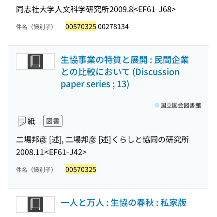
同志社大学人文科学研究所
2009.8
<EF61-J68>
00570325
00278134
件名（識別子）
生協事業の特質と展開 : 民間企業
との比較において (Discussion
paper series ; 13)
国立国会図書館
紙
図書
二場邦彦 [述], 二場邦彦 [述]
くらしと協同の研究所
2008.11
<EF61-J42>
00570325
件名（識別子）
一人と万人 : 生協の春秋 : 私家版