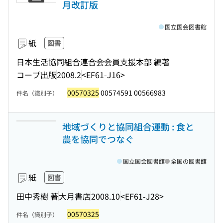
月改訂版
国立国会図書館
紙
図書
日本生活協同組合連合会会員支援本部 編著
コープ出版
2008.2
<EF61-J16>
00570325
00574591 00566983
件名（識別子）
地域づくりと協同組合運動 : 食と
農を協同でつなぐ
国立国会図書館
全国の図書館
紙
図書
田中秀樹 著
大月書店
2008.10
<EF61-J28>
00570325
件名（識別子）