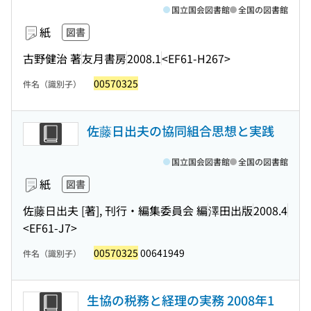
国立国会図書館
全国の図書館
紙
図書
古野健治 著
友月書房
2008.1
<EF61-H267>
00570325
件名（識別子）
佐藤日出夫の協同組合思想と実践
国立国会図書館
全国の図書館
紙
図書
佐藤日出夫 [著], 刊行・編集委員会 編
澤田出版
2008.4
<EF61-J7>
00570325
00641949
件名（識別子）
生協の税務と経理の実務 2008年1