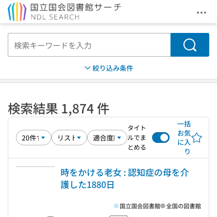
メニ
本文へ移動
検索
絞り込み条件
検索結果 1,874 件
一括
タイト
お気
ルでま
に入
とめる
り
時をかける老女 : 認知症の母を介
護した1880日
国立国会図書館
全国の図書館