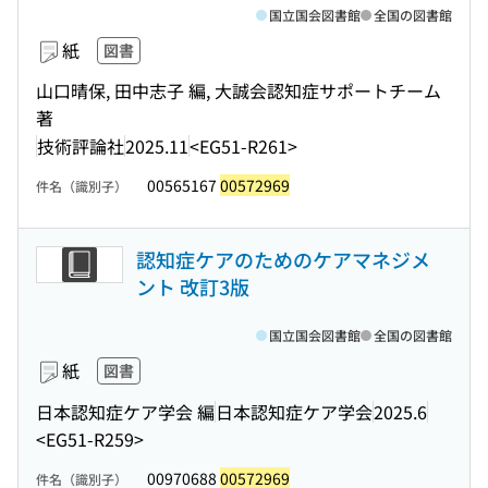
国立国会図書館
全国の図書館
紙
図書
山口晴保, 田中志子 編, 大誠会認知症サポートチーム
著
技術評論社
2025.11
<EG51-R261>
00565167
00572969
件名（識別子）
認知症ケアのためのケアマネジメ
ント 改訂3版
国立国会図書館
全国の図書館
紙
図書
日本認知症ケア学会 編
日本認知症ケア学会
2025.6
<EG51-R259>
00970688
00572969
件名（識別子）