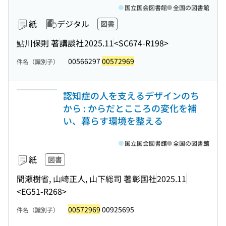
国立国会図書館
全国の図書館
紙
デジタル
図書
鮎川保則 著
講談社
2025.11
<SC674-R198>
00566297
00572969
件名（識別子）
認知症の人を支えるデザインのち
から : からだとこころの変化を補
い、暮らす環境を整える
国立国会図書館
全国の図書館
紙
図書
間瀬樹省, 山崎正人, 山下総司 著
彰国社
2025.11
<EG51-R268>
00572969
00925695
件名（識別子）