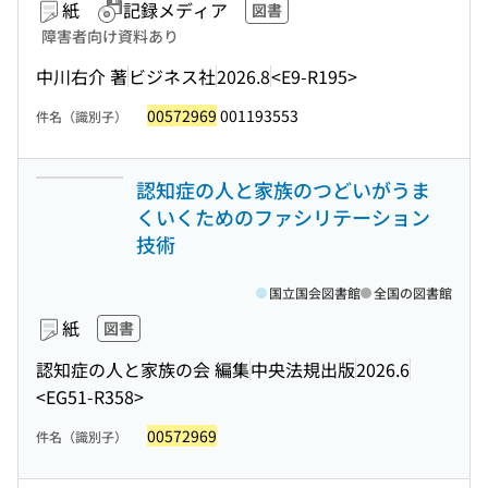
紙
記録メディア
図書
障害者向け資料あり
中川右介 著
ビジネス社
2026.8
<E9-R195>
00572969
001193553
件名（識別子）
認知症の人と家族のつどいがうま
くいくためのファシリテーション
技術
国立国会図書館
全国の図書館
紙
図書
認知症の人と家族の会 編集
中央法規出版
2026.6
<EG51-R358>
00572969
件名（識別子）