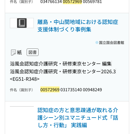
034766134
00572969
00569781
件名（識別子）
離島・中山間地域における認知症
支援体制づくり事例集
国立国会図書館
紙
図書
浴風会認知症介護研究・研修東京センター 編集
浴風会認知症介護研究・研修東京センター
2026.3
<EG51-R348>
00572969
031735140 00948249
件名（識別子）
認知症の方と意思疎通が取れる介
護シーン別ユマニチュード式「話
し方・行動」 実践編