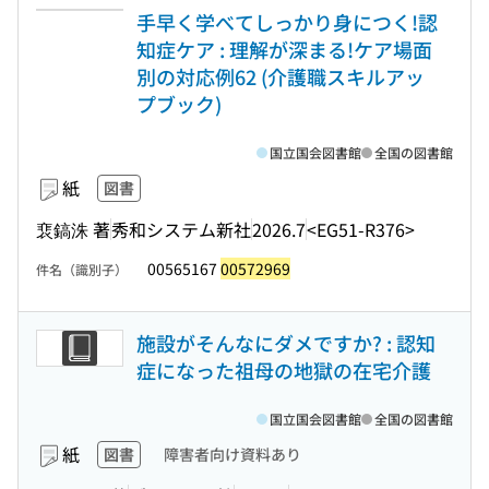
手早く学べてしっかり身につく!認
知症ケア : 理解が深まる!ケア場面
別の対応例62 (介護職スキルアッ
プブック)
国立国会図書館
全国の図書館
紙
図書
裵鎬洙 著
秀和システム新社
2026.7
<EG51-R376>
00565167
00572969
件名（識別子）
施設がそんなにダメですか? : 認知
症になった祖母の地獄の在宅介護
国立国会図書館
全国の図書館
紙
図書
障害者向け資料あり