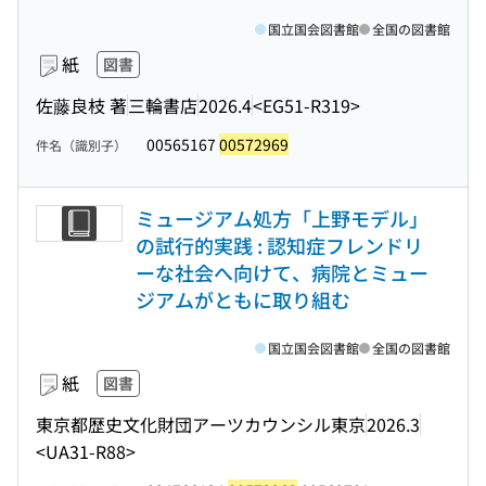
国立国会図書館
全国の図書館
紙
図書
佐藤良枝 著
三輪書店
2026.4
<EG51-R319>
00565167
00572969
件名（識別子）
ミュージアム処方「上野モデル」
の試行的実践 : 認知症フレンドリ
ーな社会へ向けて、病院とミュー
ジアムがともに取り組む
国立国会図書館
全国の図書館
紙
図書
東京都歴史文化財団アーツカウンシル東京
2026.3
<UA31-R88>