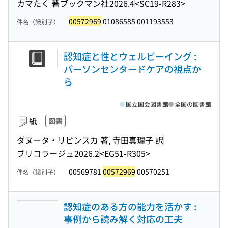
カマたく 著
ブックマン社
2026.4
<SC19-R283>
00572969
01086585 001193553
件名（識別子）
認知症と性とウェルビーイング :
パーソンセンタードケアの視点か
ら
国立国会図書館
全国の図書館
紙
図書
ダヌータ・リピンスカ 著, 寺田真理子 訳
ブリコラージュ
2026.2
<EG51-R305>
00569781
00572969
00570251
件名（識別子）
認知症のある方の能力を活かす :
事例から読み解く対応の工夫