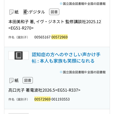
国立国会図書館
全国の図書館
紙
デジタル
図書
本田美和子 著, イヴ・ジネスト 監修
講談社
2025.12
<EG51-R270>
00565167
00572969
件名（識別子）
認知症の方へのやさしい声かけ手
帖 : 本人も家族も笑顔になれる
国立国会図書館
全国の図書館
紙
図書
髙口光子 著
電波社
2026.5
<EG51-R337>
00572969
001193553
件名（識別子）