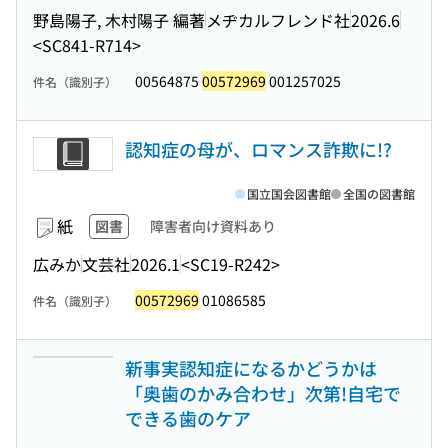
野島陽子, 木村陽子 編著
メヂカルフレンド社
2026.6
<SC841-R714>
00564875
00572969
001257025
件名（識別子）
認知症の母が、ロマンス詐欺に!?
国立国会図書館
全国の図書館
紙
図書
障害者向け資料あり
広みか
文芸社
2026.1
<SC19-R242>
00572969
01086585
件名（識別子）
新事実認知症になるかどうかは
「奥歯のかみ合わせ」次第!自宅で
できる歯のケア