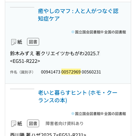
癒やしのマフ : 人と人がつなぐ認
知症ケア
国立国会図書館
全国の図書館
紙
図書
鈴木みずえ 著
クリエイツかもがわ
2025.7
<EG51-R222>
00941473
00572969
00560231
件名（識別子）
老いと暮らすヒント (ホモ・クー
ランスの本)
国立国会図書館
全国の図書館
紙
図書
障害者向け資料あり
西川勝 著
ハザ
2025.7
<EG51-R231>