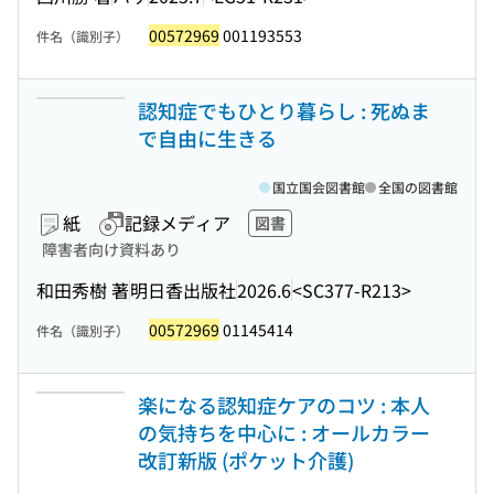
00572969
001193553
件名（識別子）
認知症でもひとり暮らし : 死ぬま
で自由に生きる
国立国会図書館
全国の図書館
紙
記録メディア
図書
障害者向け資料あり
和田秀樹 著
明日香出版社
2026.6
<SC377-R213>
00572969
01145414
件名（識別子）
楽になる認知症ケアのコツ : 本人
の気持ちを中心に : オールカラー
改訂新版 (ポケット介護)