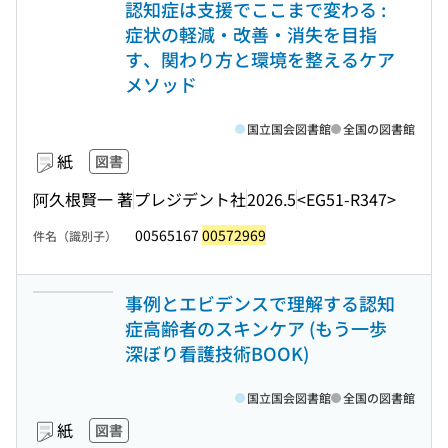
認知症は支援でここまで変わる :
症状の軽減・改善・消失を目指
す、関わり方と環境を整えるケア
メソッド
国立国会図書館
全国の図書館
紙
図書
阿久根賢一 著
プレジデント社
2026.5
<EG51-R347>
00565167
00572969
件名（識別子）
事例とエビデンスで理解する認知
症高齢者のスキンケア (もう一歩
深ぼり看護技術BOOK)
国立国会図書館
全国の図書館
紙
図書