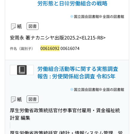
労形態と日韓労働組合の戦略
国立国会図書館
全国の図書館
紙
図書
安周永 著
ナカニシヤ出版
2025.2
<EL215-R8>
00616092
00616074
件名（識別子）
労働組合活動等に関する実態調査
報告 : 労使関係総合調査 令和5年
国立国会図書館
全国の図書館
紙
図書
厚生労働省政策統括官付参事官付雇用・賃金福祉統
計室 編集
厚生労働省政策統括官 (統計・情報システム管理、労