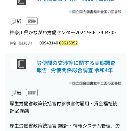
国立国会図書館
全国の図書館
紙
図書
神奈川県かながわ労働センター
2024.9
<EL34-R30>
00943140
00616092
件名（識別子）
労使間の交渉等に関する実態調査
報告 : 労使関係総合調査 令和4年
国立国会図書館
全国の図書館
紙
図書
厚生労働省政策統括官付参事官付雇用・賃金福祉統
計室 編集
厚生労働省政策統括官 (統計・情報システム管理、労