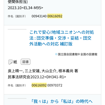
使関係担当)
2023.10
<EL34-M95>
00943140
00616092
件名（識別子）
これで安心!地域ユニオンへの対処
法 : 団交準備・交渉・妥結・団交
外活動への対応 補訂版
国立国会図書館
全国の図書館
紙
図書
廣上精一, 三上安雄, 大山圭介, 根本義尚 著
民事法研究会
2023.12
<DH341-R1>
00616092
00970372
件名（識別子）
「我々は」から「私は」の時代へ