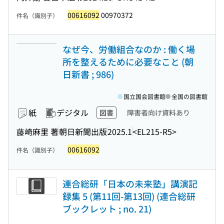
00616092
00970372
件名（識別子）
なぜ今、労働組合なのか : 働く場
所を整えるために必要なこと (朝
日新書 ; 986)
国立国会図書館
全国の図書館
紙
デジタル
図書
障害者向け資料あり
藤崎麻里 著
朝日新聞出版
2025.1
<EL215-R5>
00616092
件名（識別子）
連合総研「日本の未来塾」講演記
録集 5 (第11回-第13回) (連合総研
ブックレット ; no. 21)