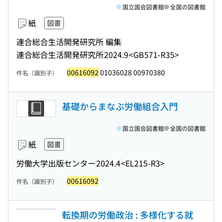
国立国会図書館
全国の図書館
紙
図書
連合総合生活開発研究所 編集
連合総合生活開発研究所
2024.9
<GB571-R35>
00616092
01036028 00970380
件名（識別子）
基礎からまなぶ労働組合入門
国立国会図書館
全国の図書館
紙
図書
労働大学出版センター
2024.4
<EL215-R3>
00616092
件名（識別子）
転換期の労働政治 : 多様化する就