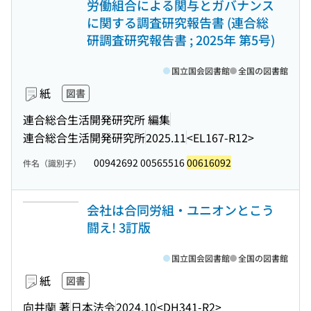
労働組合による関与とガバナンス
に関する調査研究報告書 (連合総
研調査研究報告書 ; 2025年 第5号)
国立国会図書館
全国の図書館
紙
図書
連合総合生活開発研究所 編集
連合総合生活開発研究所
2025.11
<EL167-R12>
00942692 00565516
00616092
件名（識別子）
会社は合同労組・ユニオンとこう
闘え! 3訂版
国立国会図書館
全国の図書館
紙
図書
向井蘭 著
日本法令
2024.10
<DH341-R2>