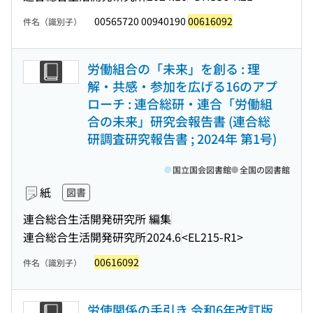
00565720 00940190
00616092
件名（識別子）
労働組合の「未来」を創る : 理
解・共感・参加を広げる16のアプ
ローチ : 連合総研・連合「労働組
合の未来」研究会報告書 (連合総
研調査研究報告書 ; 2024年 第1号)
国立国会図書館
全国の図書館
紙
図書
連合総合生活開発研究所 編集
連合総合生活開発研究所
2024.6
<EL215-R1>
00616092
件名（識別子）
労使関係の手引き 令和6年改訂版