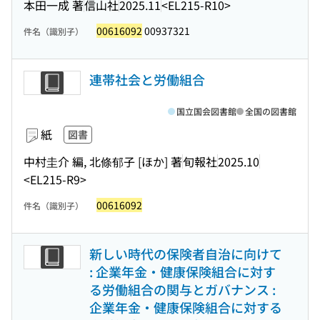
本田一成 著
信山社
2025.11
<EL215-R10>
00616092
00937321
件名（識別子）
連帯社会と労働組合
国立国会図書館
全国の図書館
紙
図書
中村圭介 編, 北條郁子 [ほか] 著
旬報社
2025.10
<EL215-R9>
00616092
件名（識別子）
新しい時代の保険者自治に向けて
: 企業年金・健康保険組合に対す
る労働組合の関与とガバナンス :
企業年金・健康保険組合に対する