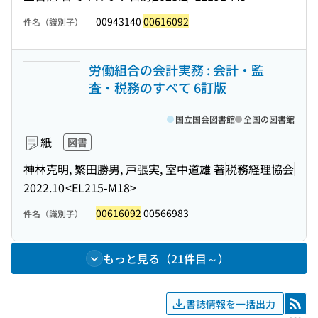
00943140
00616092
件名（識別子）
労働組合の会計実務 : 会計・監
査・税務のすべて 6訂版
国立国会図書館
全国の図書館
紙
図書
神林克明, 繁田勝男, 戸張実, 室中道雄 著
税務経理協会
2022.10
<EL215-M18>
00616092
00566983
件名（識別子）
もっと見る（21件目～）
書誌情報を一括出力
RSS