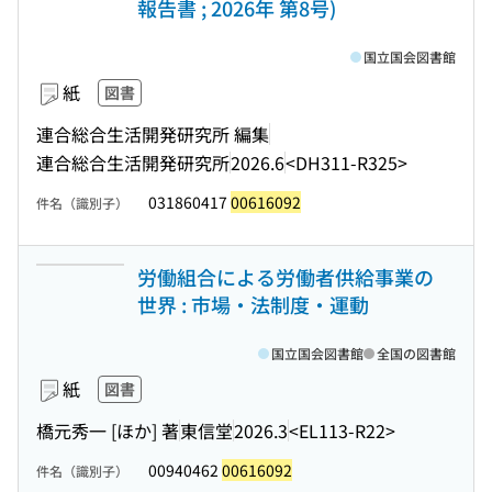
報告書 ; 2026年 第8号)
国立国会図書館
紙
図書
連合総合生活開発研究所 編集
連合総合生活開発研究所
2026.6
<DH311-R325>
031860417
00616092
件名（識別子）
労働組合による労働者供給事業の
世界 : 市場・法制度・運動
国立国会図書館
全国の図書館
紙
図書
橋元秀一 [ほか] 著
東信堂
2026.3
<EL113-R22>
00940462
00616092
件名（識別子）