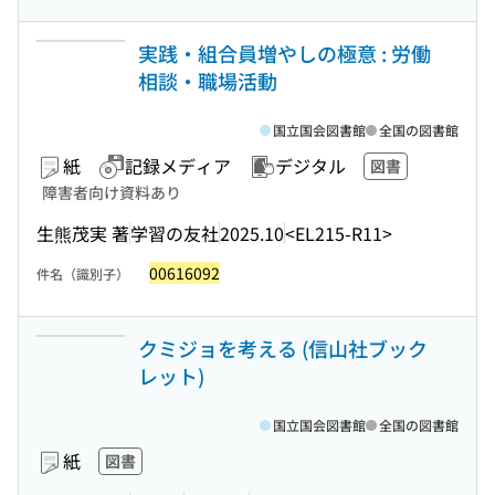
実践・組合員増やしの極意 : 労働
相談・職場活動
国立国会図書館
全国の図書館
紙
記録メディア
デジタル
図書
障害者向け資料あり
生熊茂実 著
学習の友社
2025.10
<EL215-R11>
00616092
件名（識別子）
クミジョを考える (信山社ブック
レット)
国立国会図書館
全国の図書館
紙
図書