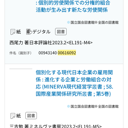
: 個別的労使関係での分権的組合
活動が生み出す新たな労使関係
国立国会図書館
全国の図書館
紙
デジタル
図書
西尾力 著
日本評論社
2023.2
<EL191-M4>
00943140
00616092
件名（識別子）
個別化する現代日本企業の雇用関
係 : 進化する企業と労働組合の対
応 (MINERVA現代経営学叢書 ; 58.
国際産業関係研究所叢書 ; 第5巻)
国立国会図書館
全国の図書館
紙
図書
三吉勉 著
ミネルヴァ書房
2023.2
<EL191-M5>