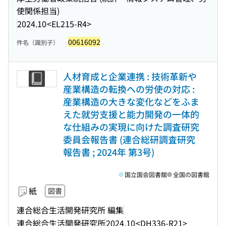
使関係担当)
2024.10
<EL215-R4>
00616092
件名（識別子）
人材育成と企業連携 : 技術革新や
産業構造の転換への労使の対応 :
産業構造の大きな変化などをふま
えた就労支援と能力開発の一体的
な仕組みの実現に向けた調査研究
委員会報告書 (連合総研調査研究
報告書 ; 2024年 第3号)
国立国会図書館
全国の図書館
紙
図書
連合総合生活開発研究所 編集
連合総合生活開発研究所
2024.10
<DH336-R21>