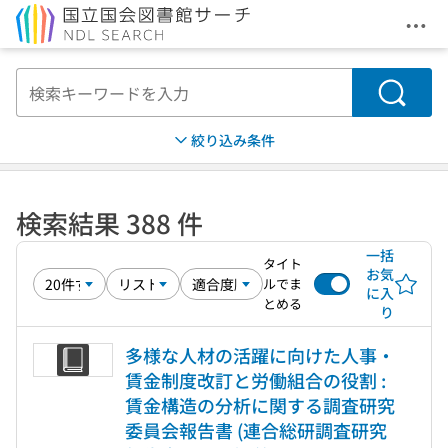
メニ
本文へ移動
検索
絞り込み条件
検索結果 388 件
一括
タイト
お気
ルでま
に入
とめる
り
多様な人材の活躍に向けた人事・
賃金制度改訂と労働組合の役割 :
賃金構造の分析に関する調査研究
委員会報告書 (連合総研調査研究