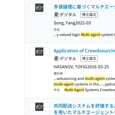
多値論理に基づくマルチエー
デジタル
博士論文
Song, Yang
2022-03
件名
...y-valued logic
Multi-agent
system I
Application of Crowdsourci
デジタル
博士論文
HASANOV, TOFIG
2016-03-25
要約等
...wdsourcing and
multi-agent
system
multi-agent
systems in the...
...pplic
Multi-Agent
Systems Crowdsour
件名
共同配送システムを評価する
を用いたマルチエージェント