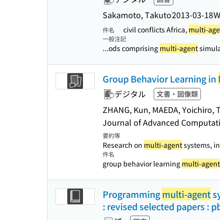
Sakamoto, Takuto
2013-03-18
W
civil conflicts Africa,
multi-age
件名
一般注記
...ods comprising
multi-agent
simula
Group Behavior Learning in
デジタル
文書・図像類
ZHANG, Kun, MAEDA, Yoichiro,
Journal of Advanced Computatio
要約等
Research on
multi-agent
systems, in
件名
group behavior learning
multi-agent
Programming
multi-agent
sy
: revised selected papers : p