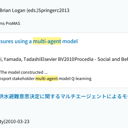
Brian Logan (eds.)
Springer
c2013
ms ProMAS
asures using a
multi-agent
model
hi, Yamada, Tadashi
Elsevier BV
2010
Procedia - Social and Be
The model constructed ...
ransport stakeholder
multi-agent
model Q-learning
洪水避難意思決定に関するマルチエージェントによるモ
ty)
2010-03-23