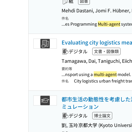
紙
図書
Mehdi Dastani, Jomi F. Hübner, 
件名
...es Programming
Multi-agent
syste
Evaluating city logistics me
デジタル
文書・図像類
Tamagawa, Dai, Taniguchi, Eiic
要約等
...nsport using a
multi-agent
model. 
City logistics urban freight t
件名
都市生活の動態性を考慮した
ミュレーション
デジタル
博士論文
劉, 玉玲
京都大学 (Kyoto Universi