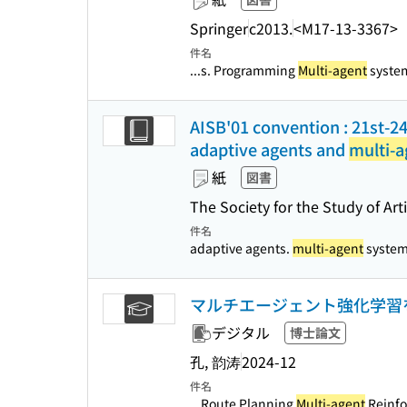
Springer
c2013.
<M17-13-3367>
件名
...s. Programming
Multi-agent
syste
AISB'01 convention : 21st-2
adaptive agents and
multi-a
紙
図書
The Society for the Study of Art
件名
adaptive agents.
multi-agent
systems.
マルチエージェント強化学習
デジタル
博士論文
孔, 韵涛
2024-12
件名
...Route Planning
Multi-agent
Reinfo