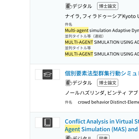
デジタル
博士論文
ナイラ, フィラドゥーシア
Kyoto U
件名
Multi-agent
simulation Adaptive Dyn
並列タイトル等（連結）
MULTI-AGENT
SIMULATION USING AD
並列タイトル等
MULTI-AGENT
SIMULATION USING AD
個別要素法型群集行動シミュ
デジタル
博士論文
ノールハズリンダ, ビンティ アブ
crowd behavior Distinct-Ele
件名
Conflict Analysis in Virtua
Agent
Simulation (MAS) and 
デジタル
図書