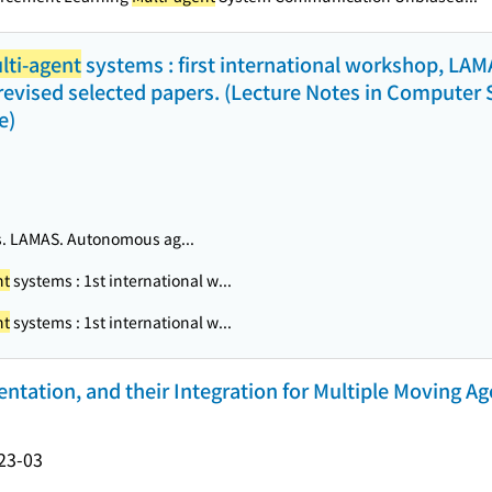
lti-agent
systems : first international workshop, LAMA
 revised selected papers. (Lecture Notes in Computer 
e)
. LAMAS. Autonomous ag...
nt
systems : 1st international w...
nt
systems : 1st international w...
ntation, and their Integration for Multiple Moving A
23-03