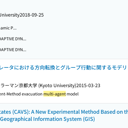
niversity
2018-09-25
amic P...
APTIVE DYN...
APTIVE DYN...
レータにおける方向転換とグループ行動に関するモデリ
 ラーマン
京都大学 (Kyoto University)
2015-03-23
ment-Method evacuation
multi-agent
model
l States (CAVS): A New Experimental Method Based on t
Geographical Information System (GIS)