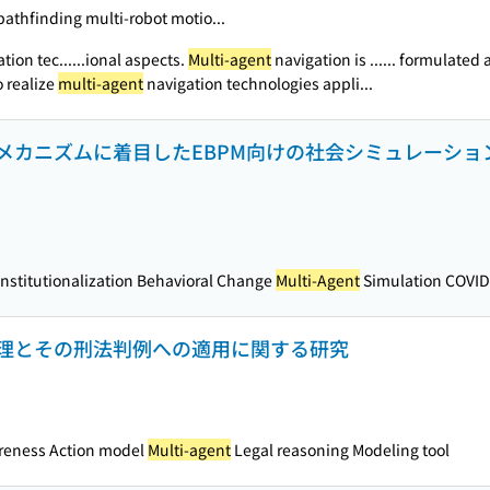
athfinding multi-robot motio...
tion tec...
...ional aspects.
Multi-agent
navigation is ...
... formulated 
to realize
multi-agent
navigation technologies appli...
メカニズムに着目したEBPM向けの社会シミュレーショ
nstitutionalization Behavioral Change
Multi-Agent
Simulation COVID
理とその刑法判例への適用に関する研究
reness Action model
Multi-agent
Legal reasoning Modeling tool