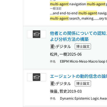
multi-agent
navigation
multi-agent
p
一般注記
...and end-to-end
multi-agent
naviga
multi-agent
search, making...
...ory 
他者との関係についての認知
よび分析方法の構築
デジタル
博士論文
松井, 一樹
2025-06
EBPM Micro-Meso-Macro loop I
件名
エージェントの動的信念の論
デジタル
博士論文
後藤, 哲史
2019-03
Dynamic Epistemic Logic Awa
件名