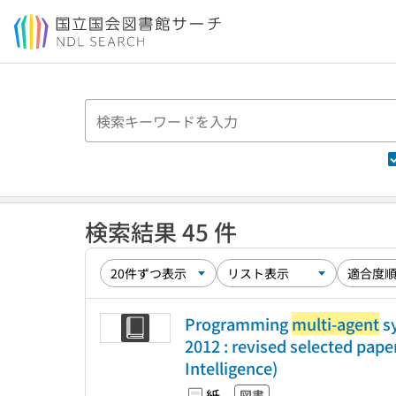
本文へ移動
検索結果 45 件
Programming
multi-agent
sy
2012 : revised selected paper
Intelligence)
紙
図書