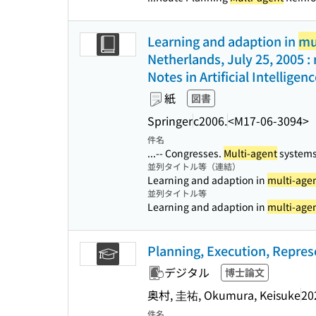
Learning and adaption in
mu
Netherlands, July 25, 2005 :
Notes in Artificial Intelligenc
紙
図書
Springer
c2006.
<M17-06-3094>
件名
...-- Congresses.
Multi-agent
systems
並列タイトル等（連結）
Learning and adaption in
multi-age
並列タイトル等
Learning and adaption in
multi-age
Planning, Execution, Represe
デジタル
博士論文
奥村, 圭祐, Okumura, Keisuke
20
件名