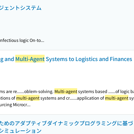
ジェントシステム
nfectious logic On-to...
ng and
Multi-Agent
Systems to Logistics and Finances
s are re...
...oblem-solving.
Multi-agent
systems based ...
...of logic
ations of
multi-agent
systems and cr...
...application of
multi-agent
sy
cing Microcr...
ためのアダプティブダイナミックプログラミングに基づ
シミュレーション