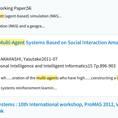
orking Paper;56
nt
(agent-based) simulation (MAS...
tion (MAS) and a geogra...
Multi-Agent
Systems Based on Social Interaction Am
 TAKAHASHI, Yasutake
2011-07
nal Intelligence and Intelligent Informatics
15 7
p.896-903
 wh...
...eration of the
multi-agent
s who have high...
...constructing a
systems reinforcement learnin...
stems : 10th International workshop, ProMAS 2012, V
bk