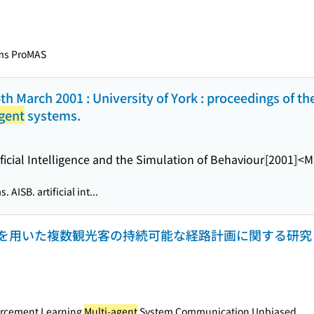
ms ProMAS
4th March 2001 : University of York : proceedings of 
gent
systems.
ificial Intelligence and the Simulation of Behaviour
[2001]
<M
 AISB. artificial int...
を用いた複数観光客の持続可能な経路計画に関する研究
rcement Learning
Multi-agent
System Communication Unbiased...