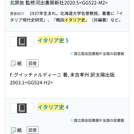
北原敦 監修
河出書房新社
2020.5
<GG522-M2>
1937年生まれ。北海道大学名誉教授。著書に『イ
著者紹介
タリア現代史研究』、『概説
イタリア史
』（共編著）など。
イタリア史
5
国立国会図書館
全国の図書館
紙
図書
F.グイッチァルディーニ 著, 末吉孝州 訳
太陽出版
2003.1
<GG524-H2>
イタリア史
4
国立国会図書館
全国の図書館
紙
図書