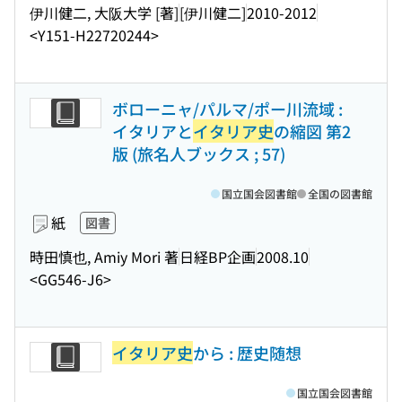
伊川健二, 大阪大学 [著]
[伊川健二]
2010-2012
<Y151-H22720244>
ボローニャ/パルマ/ポー川流域 :
イタリアと
イタリア史
の縮図 第2
版 (旅名人ブックス ; 57)
国立国会図書館
全国の図書館
紙
図書
時田慎也, Amiy Mori 著
日経BP企画
2008.10
<GG546-J6>
イタリア史
から : 歴史随想
国立国会図書館