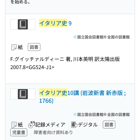
を始める。
イタリア史
9
国立国会図書館
全国の図書館
紙
図書
F.グイッチァルディーニ 著, 川本英明 訳
太陽出版
2007.8
<GG524-J1>
イタリア史
10講 (岩波新書 新赤版 ;
1766)
国立国会図書館
全国の図書館
紙
記録メディア
デジタル
図書
児童書
障害者向け資料あり