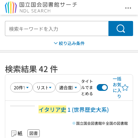
メニ
本文へ移動
検索
絞り込み条件
検索結果 42 件
一括
タイト
お気
ルでま
に入
とめる
り
イタリア史
1 (世界歴史大系)
国立国会図書館
全国の図書館
紙
図書