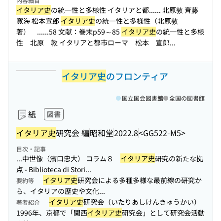
内容細目
イタリア史
の統一性と多様性 イタリアと都...
... 北原敦 斉藤
寛海 松本宣郎
イタリア史
の統一性と多様性（北原敦
著） ...
...58 文献：巻末p59～85
イタリア史
の統一性と多様
性 北原 敦 イタリアと都市ローマ 松本 宣郎...
イタリア史
のフロンティア
国立国会図書館
全国の図書館
紙
図書
イタリア史
研究会 編
昭和堂
2022.8
<GG522-M5>
目次・記事
...中世像（濱口忠大） コラム８
イタリア史
研究の新たな拠
点 - Biblioteca di Stori...
イタリア史
研究会による多種多様な最前線の研究か
要約等
ら、イタリアの歴史や文化...
イタリア史
研究会（いたりあしけんきゅうかい）
著者紹介
1996年、京都で「関西
イタリア史
研究会」として研究会活動