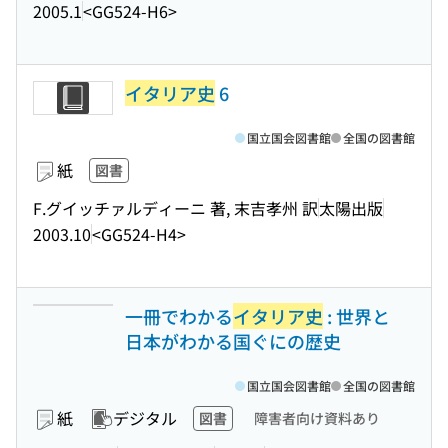
2005.1
<GG524-H6>
イタリア史
6
国立国会図書館
全国の図書館
紙
図書
F.グイッチァルディーニ 著, 末吉孝州 訳
太陽出版
2003.10
<GG524-H4>
一冊でわかる
イタリア史
: 世界と
日本がわかる国ぐにの歴史
国立国会図書館
全国の図書館
紙
デジタル
図書
障害者向け資料あり