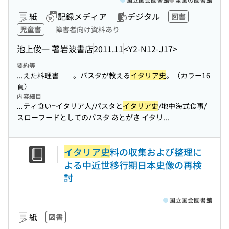
紙
記録メディア
デジタル
図書
児童書
障害者向け資料あり
池上俊一 著
岩波書店
2011.11
<Y2-N12-J17>
要約等
...えた料理書……。パスタが教える
イタリア史
。（カラー16
頁）
内容細目
...ティ食い=イタリア人/パスタと
イタリア史
/地中海式食事/
スローフードとしてのパスタ あとがき イタリ...
イタリア史
料の収集および整理に
よる中近世移行期日本史像の再検
討
国立国会図書館
紙
図書