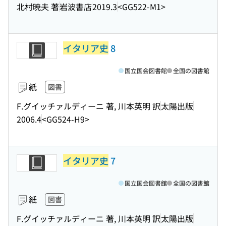
北村暁夫 著
岩波書店
2019.3
<GG522-M1>
イタリア史
8
国立国会図書館
全国の図書館
紙
図書
F.グイッチァルディーニ 著, 川本英明 訳
太陽出版
2006.4
<GG524-H9>
イタリア史
7
国立国会図書館
全国の図書館
紙
図書
F.グイッチァルディーニ 著, 川本英明 訳
太陽出版