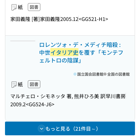
紙
図書
家田義隆 [著]
家田義隆
2005.12
<GG521-H1>
ロレンツォ・デ・メディチ暗殺 :
中世
イタリア史
を覆す「モンテフ
ェルトロの陰謀」
国立国会図書館
全国の図書館
紙
図書
マルチェロ・シモネッタ 著, 熊井ひろ美 訳
早川書房
2009.2
<GG524-J6>
もっと見る（21件目～）