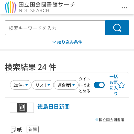
メニ
本文へ移動
検索
絞り込み条件
検索結果 24 件
一括
タイト
お気
ルでま
に入
とめる
り
徳島日日新聞
国立国会図書館
紙
新聞