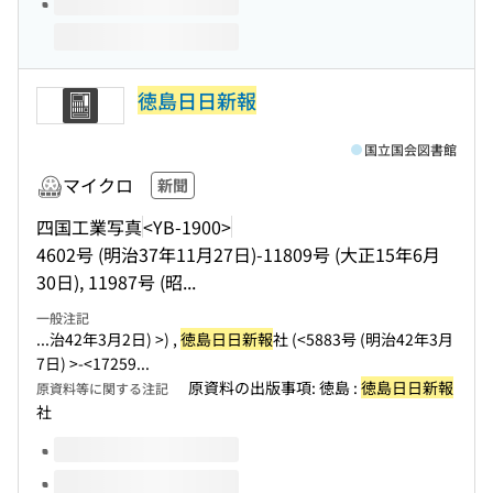
徳島日日新報
国立国会図書館
マイクロ
新聞
四国工業写真
<YB-1900>
4602号 (明治37年11月27日)-11809号 (大正15年6月
30日), 11987号 (昭...
一般注記
...治42年3月2日) >) ,
徳島日日新報
社 (<5883号 (明治42年3月
7日) >-<17259...
原資料の出版事項: 徳島 :
徳島日日新報
原資料等に関する注記
社
このタイトルの巻号