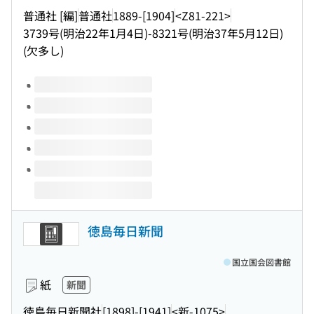
普通社 [編]
普通社
1889-[1904]
<Z81-221>
3739号(明治22年1月4日)-8321号(明治37年5月12日)
(欠多し)
このタイトルの巻号
徳島毎日新聞
国立国会図書館
紙
新聞
徳島毎日新聞社
[1898]-[1941]
<新-1075>