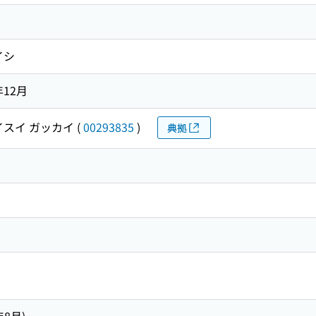
イシ
年12月
イスイ ガッカイ
(
00293835
)
典拠