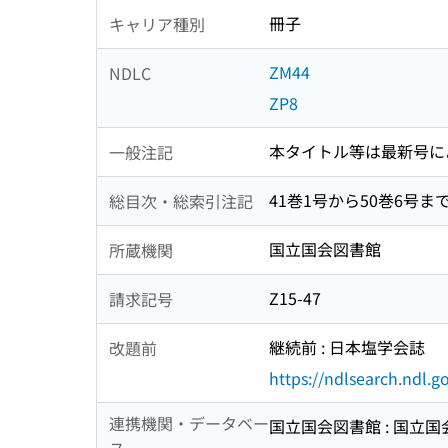
冊子
キャリア種別
ZM44
NDLC
ZP8
本タイトル等は最新号に
一般注記
41巻1号から50巻6号ま
総目次・総索引注記
国立国会図書館
所蔵機関
Z15-47
請求記号
継続前 : 日本塩学会誌
改題前
https://ndlsearch.ndl.
連携機関・データベー
国立国会図書館 : 国立