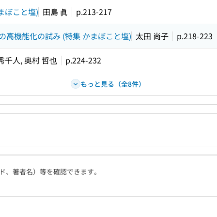
まぼこと塩)
田島 眞
p.213-217
高機能化の試み (特集 かまぼこと塩)
太田 尚子
p.218-223
秀千人, 奥村 哲也
p.224-232
もっと見る（全8件）
ド、著者名）等を確認できます。