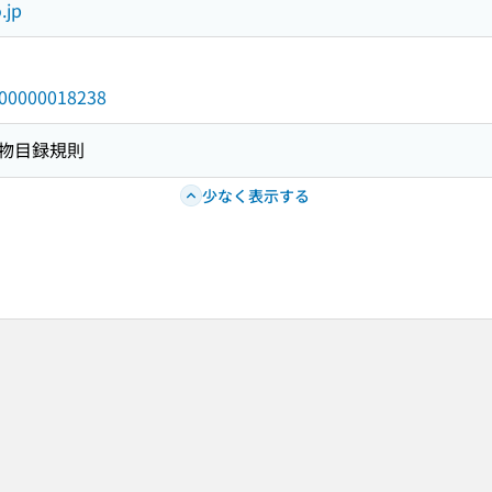
.jp
/000000018238
物目録規則
少なく表示する