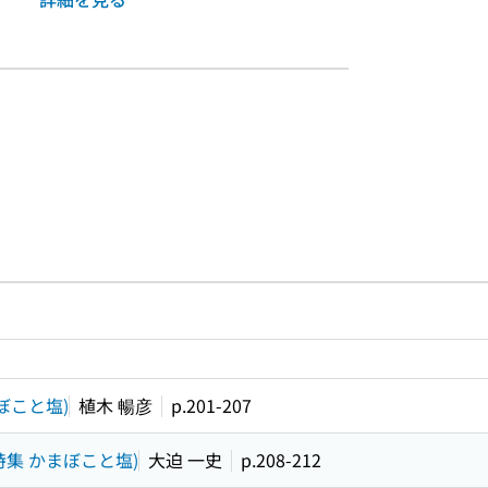
ルプページへのリンク
ードで目次内を検索
ぼこと塩)
植木 暢彦
p.201-207
特集 かまぼこと塩)
大迫 一史
p.208-212