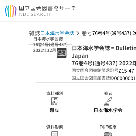
本文へ移動
雑誌
巻号
日本海水学会誌
76巻4号(通号437) 
日本海水学会誌
76巻4号(通号437)
日本海水学会誌 = Bulletin of 
2022年12月
Japan
76巻4号(通号437) 2022
Z15-47
国立国会図書館請求記号
00000001
国立国会図書館書誌ID
資料種別
著者
雑誌
日本海水学会
資料形態
刊行頻度