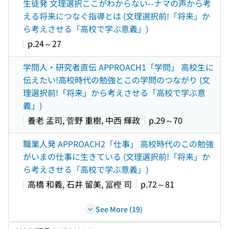
生徒発 文理選択ここがわからない--ナマの声から考
える将来につなぐ指導とは (文理選択前!「将来」か
ら考えさせる「高校で学ぶ意義」)
p.24～27
学問人・研究者直伝 APPROACH1「学問」 高校生に
伝えたい!高校時代の勉強とこの学問のつながり (文
理選択前!「将来」から考えさせる「高校で学ぶ意
義」)
養老 孟司, 菅野 重樹, 中西 輝政
p.29～70
職業人発 APPROACH2「仕事」 高校時代のこの勉強
がいまの仕事に生きている (文理選択前!「将来」か
ら考えさせる「高校で学ぶ意義」)
高橋 和義, 石井 留美, 冨樫 司
p.72～81
See More (19)