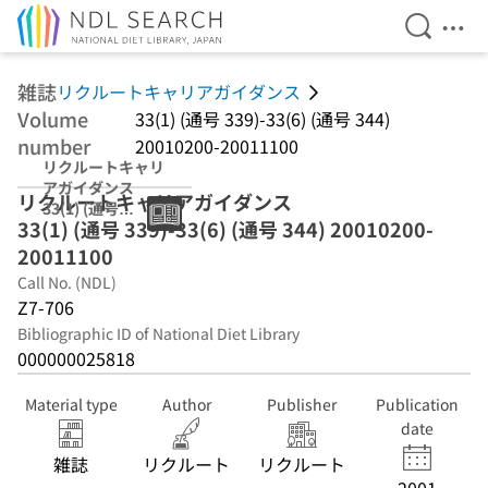
Open Se
Ope
Jump to main content
雑誌
リクルートキャリアガイダンス
Volume
33(1) (通号 339)-33(6) (通号 344)
number
20010200-20011100
リクルートキャリ
アガイダンス
リクルートキャリアガイダンス
33(1) (通号
33(1) (通号 339)-33(6) (通号 344) 20010200-
339)-33(6) (通号
344) 20010200-
20011100
20011100
Call No. (NDL)
Z7-706
Bibliographic ID of National Diet Library
000000025818
Material type
Author
Publisher
Publication
date
雑誌
リクルート
リクルート