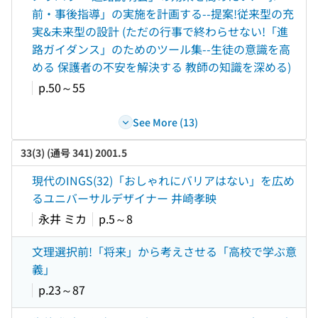
前・事後指導」の実施を計画する--提案!従来型の充
実&未来型の設計 (ただの行事で終わらせない!「進
路ガイダンス」のためのツール集--生徒の意識を高
める 保護者の不安を解決する 教師の知識を深める)
p.50～55
See More (13)
33(3) (通号 341) 2001.5
現代のINGS(32)「おしゃれにバリアはない」を広め
るユニバーサルデザイナー 井崎孝映
永井 ミカ
p.5～8
文理選択前!「将来」から考えさせる「高校で学ぶ意
義」
p.23～87