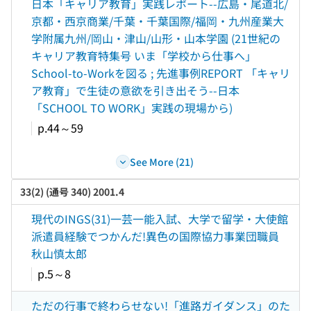
日本「キャリア教育」実践レポート--広島・尾道北/
京都・西京商業/千葉・千葉国際/福岡・九州産業大
学附属九州/岡山・津山/山形・山本学園 (21世紀の
キャリア教育特集号 いま「学校から仕事へ」
School-to-Workを図る ; 先進事例REPORT 「キャリ
ア教育」で生徒の意欲を引き出そう--日本
「SCHOOL TO WORK」実践の現場から)
p.44～59
See More (21)
33(2) (通号 340) 2001.4
現代のINGS(31)一芸一能入試、大学で留学・大使館
派遣員経験でつかんだ!異色の国際協力事業団職員
秋山慎太郎
p.5～8
ただの行事で終わらせない!「進路ガイダンス」のた