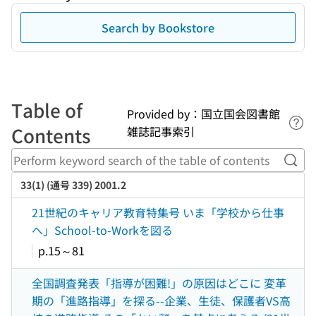
Search by Bookstore
Table of
Provided by：国立国会図書館
Lin
Contents
雑誌記事索引
Perf
33(1) (通号 339) 2001.2
21世紀のキャリア教育特集号 いま「学校から仕事
へ」School-to-Workを図る
p.15～81
全国調査発表「指導が困難!」の原因はどこに 変革
期の「進路指導」を探る--企業、生徒、保護者VS高