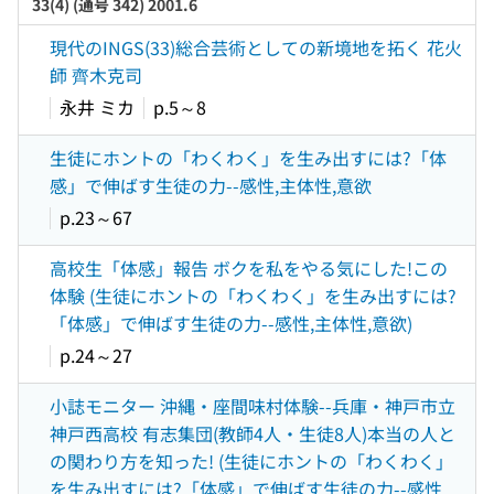
33(4) (通号 342) 2001.6
現代のINGS(33)総合芸術としての新境地を拓く 花火
師 齊木克司
永井 ミカ
p.5～8
生徒にホントの「わくわく」を生み出すには?「体
感」で伸ばす生徒の力--感性,主体性,意欲
p.23～67
高校生「体感」報告 ボクを私をやる気にした!この
体験 (生徒にホントの「わくわく」を生み出すには?
「体感」で伸ばす生徒の力--感性,主体性,意欲)
p.24～27
小誌モニター 沖縄・座間味村体験--兵庫・神戸市立
神戸西高校 有志集団(教師4人・生徒8人)本当の人と
の関わり方を知った! (生徒にホントの「わくわく」
を生み出すには?「体感」で伸ばす生徒の力--感性,