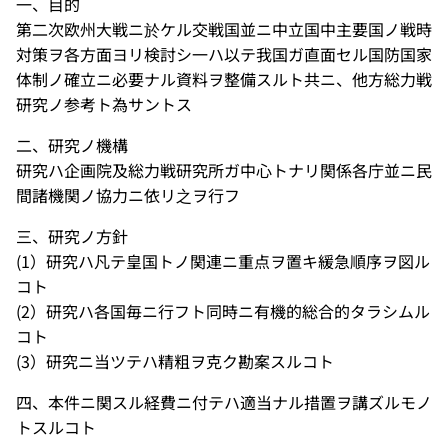
一、目的
第二次欧州大戦ニ於ケル交戦国並ニ中立国中主要国ノ戦時
対策ヲ各方面ヨリ検討シ一ハ以テ我国ガ直面セル国防国家
体制ノ確立ニ必要ナル資料ヲ整備スルト共ニ、他方総力戦
研究ノ参考ト為サントス
二、研究ノ機構
研究ハ企画院及総力戦研究所ガ中心トナリ関係各庁並ニ民
間諸機関ノ協力ニ依リ之ヲ行フ
三、研究ノ方針
(1）研究ハ凡テ皇国トノ関連ニ重点ヲ置キ緩急順序ヲ図ル
コト
(2）研究ハ各国毎ニ行フト同時ニ有機的総合的タラシムル
コト
(3）研究ニ当ツテハ精粗ヲ克ク勘案スルコト
四、本件ニ関スル経費ニ付テハ適当ナル措置ヲ講ズルモノ
トスルコト