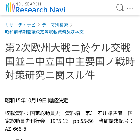
Open Se
Ope
Jump to main content
リサーチ・ナビ
テーマ別検索
昭和前半期閣議決定等収載資料及び本文
第2次欧州大戦ニ於ケル交戦
国並ニ中立国中主要国ノ戦時
対策研究ニ関スル件
昭和15年10月19日 閣議決定
収載資料：国家総動員史 資料編 第3 石川準吉著 国
家総動員史刊行会 1975.12 pp.55-56 当館請求記号：
AZ-668-5