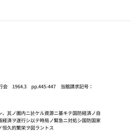
964.3 pp.445-447 当館請求記号：
シ、其ノ圏内ニ於ケル資源ニ基キテ国防経済ノ自
画経済ヲ遂行シ以テ時局ノ緊急ニ対処シ国防国家
ノ恒久的繁栄ヲ図ラントス