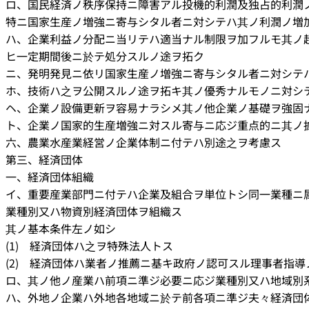
ロ、国民経済ノ秩序保持ニ障害アル投機的利潤及独占的利潤
特ニ国家生産ノ増強ニ寄与シタル者ニ対シテハ其ノ利潤ノ増
ハ、企業利益ノ分配ニ当リテハ適当ナル制限ヲ加フルモ其ノ
ヒ一定期間後ニ於テ処分スルノ途ヲ拓ク
ニ、発明発見ニ依リ国家生産ノ増強ニ寄与シタル者ニ対シテ
ホ、技術ハ之ヲ公開スルノ途ヲ拓キ其ノ優秀ナルモノニ対シ
ヘ、企業ノ設備更新ヲ容易ナラシメ其ノ他企業ノ基礎ヲ強固
ト、企業ノ国家的生産増強ニ対スル寄与ニ応ジ重点的ニ其ノ
六、農業水産業経営ノ企業体制ニ付テハ別途之ヲ考慮ス
第三、経済団体
一、経済団体組織
イ、重要産業部門ニ付テハ企業及組合ヲ単位トシ同一業種ニ
業種別又ハ物資別経済団体ヲ組織ス
其ノ基本条件左ノ如シ
(1) 経済団体ハ之ヲ特殊法人トス
(2) 経済団体ハ業者ノ推薦ニ基キ政府ノ認可スル理事者指
ロ、其ノ他ノ産業ハ前項ニ準ジ必要ニ応ジ業種別又ハ地域別
ハ、外地ノ企業ハ外地各地域ニ於テ前各項ニ準ジ夫々経済団