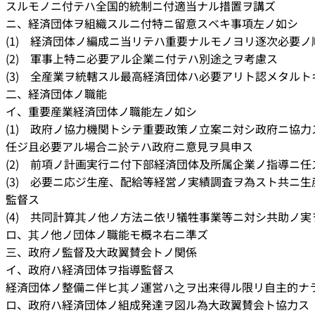
スルモノニ付テハ全国的統制ニ付適当ナル措置ヲ講ズ
ニ、経済団体ヲ組織スルニ付特ニ留意スベキ事項左ノ如シ
(1) 経済団体ノ編成ニ当リテハ重要ナルモノヨリ逐次必要
(2) 軍事上特ニ必要アル企業ニ付テハ別途之ヲ考慮ス
(3) 全産業ヲ統轄スル最高経済団体ハ必要アリト認メタル
二、経済団体ノ職能
イ、重要産業経済団体ノ職能左ノ如シ
(1) 政府ノ協力機関トシテ重要政策ノ立案ニ対シ政府ニ協
任ジ且必要アル場合ニ於テハ政府ニ意見ヲ具申ス
(2) 前項ノ計画実行ニ付下部経済団体及所属企業ノ指導ニ任
(3) 必要ニ応ジ生産、配給等経営ノ実績調査ヲ為スト共ニ
監督ス
(4) 共同計算其ノ他ノ方法ニ依リ犠牲事業等ニ対シ共助ノ
ロ、其ノ他ノ団体ノ職能モ概ネ右ニ準ズ
三、政府ノ監督及大政翼賛会トノ関係
イ、政府ハ経済団体ヲ指導監督ス
経済団体ノ整備ニ伴ヒ其ノ運営ハ之ヲ出来得ル限リ自主的ナ
ロ、政府ハ経済団体ノ組成発達ヲ図ル為大政翼賛会ト協力ス