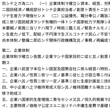
而シテ之ガ為ニハ （一）企業体制ヲ確立シ資本、経営、労
ニ国民経済ノ構成部分トシテ企業担当者ノ創意ト責任トニ於
ツテ生産力ヲ増強セシメ （二）公益優先、職分奉公ノ趣旨
成ニ依リ国民経済ヲシテ有機的一体トシテ国家総力ヲ発揮シ
本要綱ノ実施ニ当リテハ現下ノ時局ニ鑑ミ其ノ緊急ナルモノ
シ生産力ノ低下、配給ノ不円滑ヲ生ズルコトナク民心ノ不安
尚本体制ノ整備ニ即応シテ関係行政機構及其ノ事務ノ再編成
第二、企業体制
企業体制ヲ確立シ各箇ノ企業ヲシテ国家目的ニ従ヒ其ノ創意
期ス
一、企業ハ民営ヲ本位トシ国営及国策会社ニ依ル経営ハ特別
二、企業ハ其ノ性質ニ依リ一定ノ基準ニ従ヒ之ガ設立等ニ付
三、企業ハ其ノ性質ニ依リ一定ノ基準ニ従ヒ生産計画並ニ技
四、中小企業ハ之ヲ維持育成ス但シ其ノ維持困難ナル場合ニ
移ヲ助成ス
五、企業ハ国家的生産増強ニ寄与セシメ又其ノ恒久的発展ヲ
イ、主要物資ノ価格ヲ公定スルニ当リテハ中庸生産費ヲ基礎