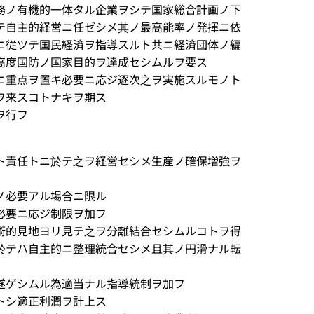
務ノ有機的一体タル企業ヲシテ国家総合計画ノ下
テ自主的経営ニ任ゼシメ其ノ最高能率ノ発揮ニ依
ニ従ツテ国民経済ヲ指導スルト共ニ経済団体ノ編
高度国防ノ国家目的ヲ達成セシムルヲ要ス
ニ重点ヲ置キ必要ニ応ジ逐次之ヲ実施スルモノト
ヲ来スコトナキヲ期ス
ヲ行フ
ト責任トニ於テ之ヲ経営セシメ生産ノ確保増強ヲ
ノ必要アル場合ニ限ル
必要ニ応ジ制限ヲ加フ
術的見地ヨリ見テ之ヲ分離結合セシムルコトヲ得
於テハ自主的ニ整理統合セシメ且其ノ円滑ナル転
遂ゲシムル為適当ナル指導統制ヲ加フ
トシ適正利潤ヲ計上ス