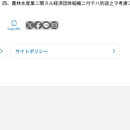
四、農林水産業ニ関スル経済団体組織ニ付テハ別途之ヲ考慮
Post to X
Share with Facebook
Send with LINE
Send by email
Copy URL
サイトポリシー