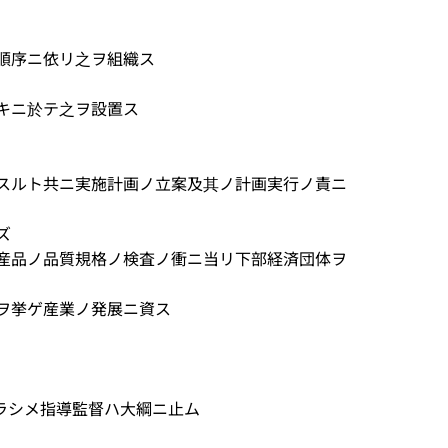
ノ順序ニ依リ之ヲ組織ス
トキニ於テ之ヲ設置ス
力スルト共ニ実施計画ノ立案及其ノ計画実行ノ責ニ
ズ
生産品ノ品質規格ノ検査ノ衝ニ当リ下部経済団体ヲ
実ヲ挙ゲ産業ノ発展ニ資ス
ラシメ指導監督ハ大綱ニ止ム