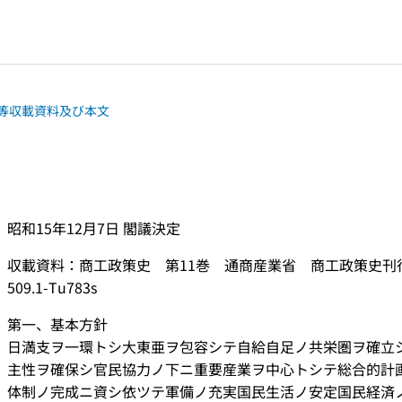
等収載資料及び本文
昭和15年12月7日 閣議決定
収載資料：商工政策史 第11巻 通商産業省 商工政策史刊行会 1
509.1-Tu783s
第一、基本方針
日満支ヲ一環トシ大東亜ヲ包容シテ自給自足ノ共栄圏ヲ確立
主性ヲ確保シ官民協力ノ下ニ重要産業ヲ中心トシテ総合的計
体制ノ完成ニ資シ依ツテ軍備ノ充実国民生活ノ安定国民経済