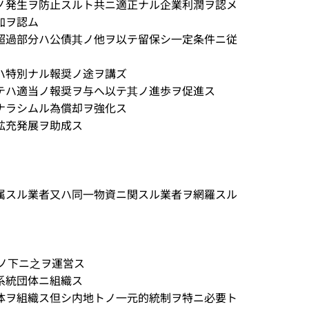
ノ発生ヲ防止スルト共ニ適正ナル企業利潤ヲ認メ
加ヲ認ム
超過部分ハ公債其ノ他ヲ以テ留保シ一定条件ニ従
ハ特別ナル報奨ノ途ヲ講ズ
テハ適当ノ報奨ヲ与へ以テ其ノ進歩ヲ促進ス
ナラシムル為償却ヲ強化ス
拡充発展ヲ助成ス
属スル業者又ハ同一物資ニ関スル業者ヲ網羅スル
導ノ下ニ之ヲ運営ス
系統団体ニ組織ス
体ヲ組織ス但シ内地トノ一元的統制ヲ特ニ必要ト