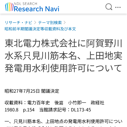
Open Se
Ope
Jump to main content
リサーチ・ナビ
テーマ別検索
昭和前半期閣議決定等収載資料及び本文
東北電力株式会社に阿賀野川
水系只見川筋本名、上田地実
発電用水利使用許可について
昭和27年7月25日 閣議決定
収載資料：電力百年史 後篇 小竹即一 政経社
1980.8 p.154 当館請求記号：DL173-45
一、只見川筋本名、上田地点の発電用水利使用許可につい