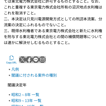
ては東北電力株式会社に許可するものとすること。なお、
これと重複する東京電力株式会社所有の沼沢地点水利権は
これを取消すこと。
二、本決定は只見川電源開発方式としての所謂本流案、分
流案の決定にふれるものでないこと。
三、既得水利権者である東京電力株式会社と新たに水利権
を附与する東北電力株式会社との間の補償問題等について
は速かに解決せしむるものとすること。
Post to X
Share with Facebook
Send with LINE
Send by email
Copy URL
凡例
閣議に付される案件の種別
閣議決定年
昭和2～8年 一覧
昭和9～13年 一覧