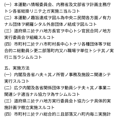
(一）本運動ハ情報委員会、内務省及文部省ヲ計画主務庁
トシ各省総掛リニテ之ガ実施ニ当ルコト
(二）本運動ノ趣旨達成ヲ図ル為中央ニ民間各方面ノ有力
ナル団体ヲ網羅シタル外廓団体ノ結成ヲ図ルコト
(三）道府県ニ於テハ地方長官ヲ中心トシ官民合同ノ地方
実行委員会ヲ組織スルコト
(四）市町村二於テハ市町村長中心トナリ各種団体等ヲ総
合的ニ総動員シ更二部落町内又ハ職場ヲ単位トシテ其ノ実
行ニ当ラシムルコト
五、実施方法
(一）内閣及各省ハ夫々其ノ所管ノ事務及施設ニ関連シテ
実行スルコト
(二）広ク内閣及各省関係団体ヲ動員シテ夫々其ノ事業ニ
関連シテ適当ナル協力ヲ為サシムルコト
(三）道府県ニ於テハ地方実行委員会ト協力シテ具体的実
施計画ヲ樹立実施スルコト
(四）市町村ニ於テハ総合的ニ且部落又ハ町内毎ニ実施計