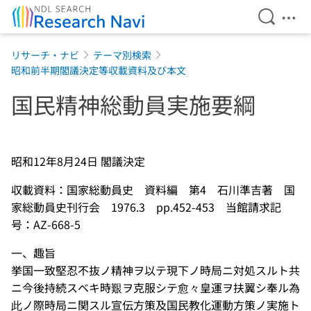
Open Se
Ope
Jump to main content
リサーチ・ナビ
テーマ別検索
昭和前半期閣議決定等収載資料及び本文
国民精神総動員実施要綱
昭和12年8月24日 閣議決定
収載資料：国家総動員史 資料編 第4 石川準吉著 国
家総動員史刊行会 1976.3 pp.452-453 当館請求記
号：AZ-668-5
一、趣旨
挙国一致堅忍不抜ノ精神ヲ以テ現下ノ時局ニ対処スルト共
ニ今後持続スベキ時艱ヲ克服シテ愈々皇運ヲ扶翼シ奉ル為
此ノ際時局ニ関スル宣伝方策及国民教化運動方策ノ実施ト