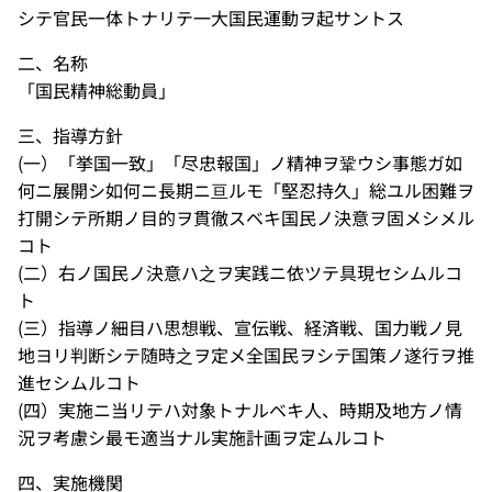
シテ官民一体トナリテ一大国民運動ヲ起サントス
二、名称
「国民精神総動員」
三、指導方針
(一）「挙国一致」「尽忠報国」ノ精神ヲ鞏ウシ事態ガ如
何ニ展開シ如何ニ長期ニ亘ルモ「堅忍持久」総ユル困難ヲ
打開シテ所期ノ目的ヲ貫徹スベキ国民ノ決意ヲ固メシメル
コト
(二）右ノ国民ノ決意ハ之ヲ実践ニ依ツテ具現セシムルコ
ト
(三）指導ノ細目ハ思想戦、宣伝戦、経済戦、国力戦ノ見
地ヨリ判断シテ随時之ヲ定メ全国民ヲシテ国策ノ遂行ヲ推
進セシムルコト
(四）実施ニ当リテハ対象トナルベキ人、時期及地方ノ情
況ヲ考慮シ最モ適当ナル実施計画ヲ定ムルコト
四、実施機関