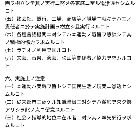
画ヲ樹立シテ其ノ実行ニ努メ各家庭ニ至ル迄滲透セシムル
コト
(五）諸会社、銀行、工場、商店等ノ職場ニ就キテハ其ノ
責任者ニ於テ実施計画ヲ樹立シ且実行スルコト
(六）各種言語機関ニ対シテハ本運動ノ趣旨ヲ懇談シテ其
ノ積極的協力ヲ求ムルコト
(七）ラヂオノ利用ヲ図ルコト
(八）文芸、音楽、演芸、映画等関係者ノ協力ヲ求ムルコ
ト
六、実施上ノ注意
(一）本運動ハ実践ヲ旨トシテ国民生活ノ現実ニ滲透セシ
ムルコト
(二）従来都市ニ於ケル知識階級ニ対シテハ徹底ヲ欠ク憾
アリシヲ此ノ点ニ留意スルコト
(三）社会ノ指導的地位ニ在ル者二対シ其ノ率先躬行ヲ求
ムルコト