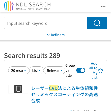
Ope
Jump to main content
Search
Refiners
Search results 289
Add
Group
all to
by
My
title
List
レーザー
CVD
法による生体親和性
セラミックスコーティングの高速
合成