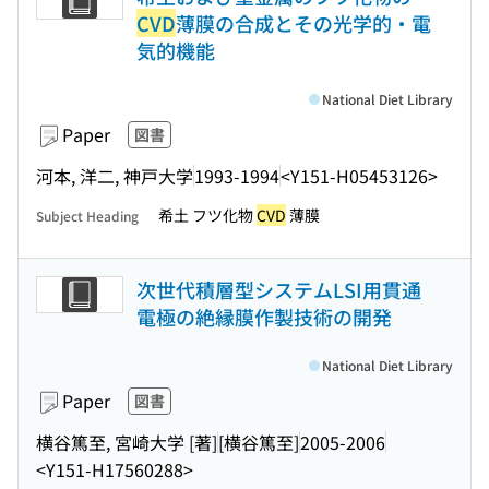
CVD
薄膜の合成とその光学的・電
気的機能
National Diet Library
Paper
図書
河本, 洋二, 神戸大学
1993-1994
<Y151-H05453126>
希土 フツ化物
CVD
薄膜
Subject Heading
次世代積層型システムLSI用貫通
電極の絶縁膜作製技術の開発
National Diet Library
Paper
図書
横谷篤至, 宮崎大学 [著]
[横谷篤至]
2005-2006
<Y151-H17560288>