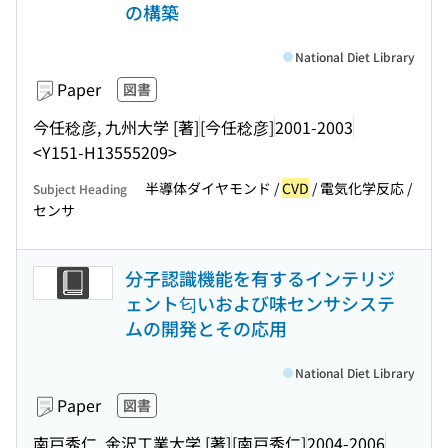
の構築
National Diet Library
Paper
図書
今任稔彦, 九州大学 [著]
[今任稔彦]
2001-2003
<Y151-H13555209>
半導体ダイヤモンド /
CVD
/ 電気化学反応 /
Subject Heading
センサ
分子認識機能を有するインテリジ
ェント匂いおよび味センサシステ
ムの開発とその応用
National Diet Library
Paper
図書
南戸秀仁, 金沢工業大学 [著]
[南戸秀仁]
2004-2006