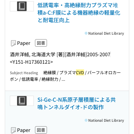
低誘電率・高絶縁耐力プラズマ堆
積a-C:F膜による機器絶縁の軽量化
と耐電圧向上
National Diet Library
Paper
図書
酒井洋輔, 北海道大学 [著]
[酒井洋輔]
2005-2007
<Y151-H17360121>
絶縁膜 / プラズマ
CVD
/ パーフルオロカー
Subject Heading
ボン / 低誘電率 / 絶縁耐力 / ...
Si-Ge-C-N系原子層積層による共
鳴トンネルダイオ-ドの製作
National Diet Library
Paper
図書