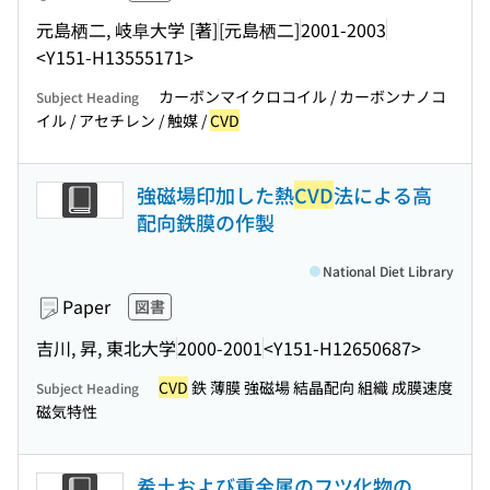
元島栖二, 岐阜大学 [著]
[元島栖二]
2001-2003
<Y151-H13555171>
カーボンマイクロコイル / カーボンナノコ
Subject Heading
イル / アセチレン / 触媒 /
CVD
強磁場印加した熱
CVD
法による高
配向鉄膜の作製
National Diet Library
Paper
図書
吉川, 昇, 東北大学
2000-2001
<Y151-H12650687>
CVD
鉄 薄膜 強磁場 結晶配向 組織 成膜速度
Subject Heading
磁気特性
希土および重金属のフツ化物の