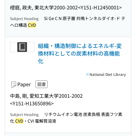
櫻庭, 政夫, 東北大学
2000-2002
<Y151-H12450001>
Si Ge C N 原子層 共鳴トンネルダイオ-ド テ
Subject Heading
ヘロ構造
CVD
組織・構造制御によるエネルギ-変
換材料としての炭素材料の高機能
化
National Diet Library
Paper
図書
中島, 剛, 愛知工業大学
2001-2002
<Y151-H13650896>
リチウムイオン電池 炭素負極 表面フツ素
Subject Heading
化
CVD
・CVI 電解質溶液