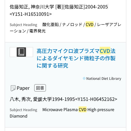
佐藤知正, 神奈川大学 [著]
[佐藤知正]
2004-2005
<Y151-H16510091>
酸化亜鉛 / ナノロッド /
CVD
/ レーザアブレ
Subject Heading
ーション / 電界発光
高圧力マイクロ波プラズマ
CVD
法
によるダイヤモンド微粒子の作製
に関する研究
National Diet Library
Paper
図書
八木, 秀次, 愛媛大学
1994-1995
<Y151-H06452162>
Microwave Plasma
CVD
High pressure
Subject Heading
Diamond