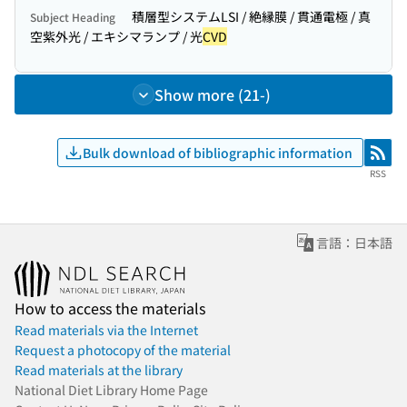
積層型システムLSI / 絶縁膜 / 貫通電極 / 真
Subject Heading
空紫外光 / エキシマランプ / 光
CVD
Show more (21-)
Bulk download of bibliographic information
RSS
RSS
言語：日本語
How to access the materials
Read materials via the Internet
Request a photocopy of the material
Read materials at the library
National Diet Library Home Page