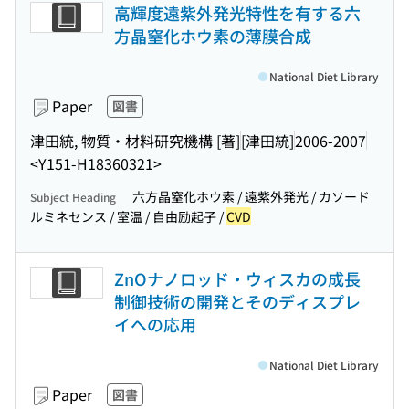
高輝度遠紫外発光特性を有する六
方晶窒化ホウ素の薄膜合成
National Diet Library
Paper
図書
津田統, 物質・材料研究機構 [著]
[津田統]
2006-2007
<Y151-H18360321>
六方晶窒化ホウ素 / 遠紫外発光 / カソード
Subject Heading
ルミネセンス / 室温 / 自由励起子 /
CVD
ZnOナノロッド・ウィスカの成長
制御技術の開発とそのディスプレ
イへの応用
National Diet Library
Paper
図書