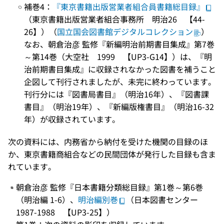
補巻4：
『東京書籍出版営業者組合員書籍総目録』
（東京書籍出版営業者組合事務所 明治26 【44-
26】）（
国立国会図書館デジタルコレクション
）
なお、朝倉治彦 監修『新編明治前期書目集成』第7巻
～第14巻（大空社 1999 【UP3-G14】）は、『明
治前期書目集成』に収録されなかった図書を補うこと
企図して刊行されましたが、未完に終わっています。
刊行分には『図書局書目』（明治16年）、『図書課
書目』（明治19年）、『新編版権書目』（明治16-32
年）が収録されています。
次の資料には、内務省から納付を受けた機関の目録のほ
か、東京書籍商組合などの民間団体が発行した目録も含ま
れています。
朝倉治彦 監修『日本書籍分類総目録』第1巻～第6巻
（明治編 1-6）、
明治編別巻
（日本図書センター
1987-1988 【UP3-25】）