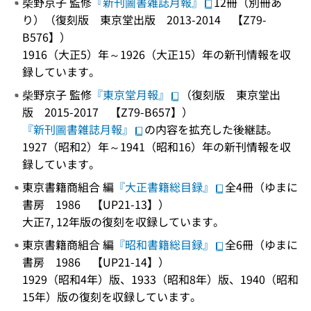
柴野京子 監修
『新刊圖書雑誌月報』
12冊（別冊あ
り）（復刻版 東京堂出版 2013-2014 【Z79-
B576】）
1916（大正5）年～1926（大正15）年の新刊情報を収
録しています。
柴野京子 監修
『東京堂月報』
（復刻版 東京堂出
版 2015-2017 【Z79-B657】）
『新刊圖書雑誌月報』
の内容を拡充した後継誌。
1927（昭和2）年～1941（昭和16）年の新刊情報を収
録しています。
東京書籍商組合 編
『大正書籍総目録』
全4冊（ゆまに
書房 1986 【UP21-13】）
大正7, 12年版の復刻を収録しています。
東京書籍商組合 編
『昭和書籍総目録』
全6冊（ゆまに
書房 1986 【UP21-14】）
1929（昭和4年）版、1933（昭和8年）版、1940（昭和
15年）版の復刻を収録しています。