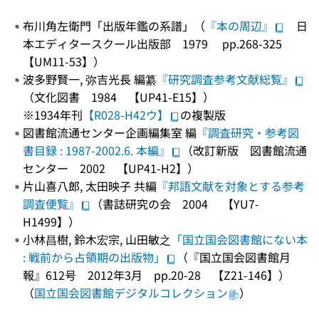
布川角左衛門「出版年鑑の系譜」（
『本の周辺』
日
本エディタースクール出版部 1979 pp.268-325
【UM11-53】）
波多野賢一, 弥吉光長 編纂
『研究調査参考文献総覧』
（文化図書 1984 【UP41-E15】）
※1934年刊
【R028-H42ウ】
の複製版
図書館流通センター企画編集室 編
『調査研究・参考図
書目録 : 1987-2002.6. 本編』
（改訂新版 図書館流通
センター 2002 【UP41-H2】）
片山喜八郎, 太田映子 共編
『邦語文献を対象とする参考
調査便覧』
（書誌研究の会 2004 【YU7-
H1499】）
小林昌樹, 鈴木宏宗, 山田敏之
「国立国会図書館にない本
: 戦前から占領期の出版物」
（『国立国会図書館月
報』612号 2012年3月 pp.20-28 【Z21-146】）
（
国立国会図書館デジタルコレクション
）