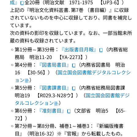
成』
全20冊（明治文献 1971-1975 【UP3-6】）
上記の『明治文化資料叢書. 第7巻 （書目編）』に収録
されていないものを中心に収録しており、同書を補完し
ています。
次の資料の影印を収録しています。なお、一部当館未所
蔵の資料も収録されています。
第1分冊～第3分冊：
『出版書目月報』
（内務省総
務局 明治11-20 【YA-2273】）
第4分冊：
『図書局書目』
（内務省図書局 明治
16 【30-56】）（
国立国会図書館デジタルコレクシ
ョン
）
第5分冊：
『図書課書目』
（内務省総務局図書課
明治19 【R029.3-N28ウ】）（
国立国会図書館デジ
タルコレクション
）
第6分冊：
『准刻書目』
（文部省 明治5 【65-
72】）
第7分冊～第8分冊、補巻1～補巻3：『新編版権書
目』（明治16-32）※『官報』から転載したもの。