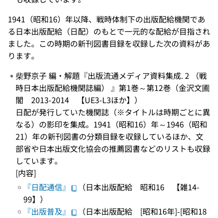
1941（昭和16）年以降、戦時体制下の出版配給機関であ
る日本出版配給（日配）のもとで一元的な配給が目指され
ました。この時期の新刊図書目録を収録した次の資料があ
ります。
柴野京子 編・解題『出版流通メディア資料集成. 2 （戦
時日本出版配給機関誌編） 』第1巻～第12巻（金沢文圃
閣 2013-2014 【UE3-L3ほか】）
日配が発行していた機関誌（※タイトルは時期ごとに異
なる）の影印を集成。1941（昭和16）年～1946（昭和
21）年の新刊図書の分類目録を収録しているほか、文
部省や日本出版文化協会の推薦図書などのリストも収録
しています。
[内容]
『日配通信』
（日本出版配給 昭和16 【雑14-
99】）
『出版普及』
（日本出版配給 [昭和16年]-[昭和18