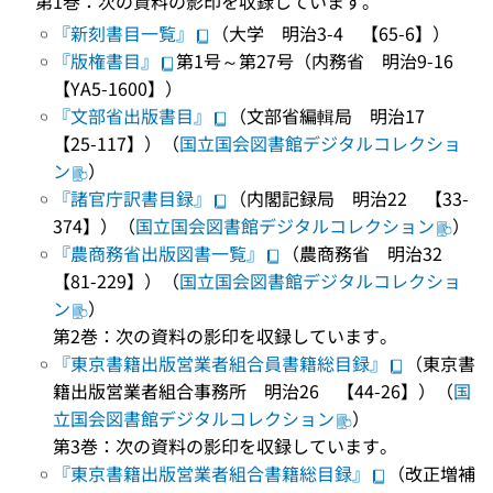
第1巻：次の資料の影印を収録しています。
『新刻書目一覧』
（大学 明治3-4 【65-6】）
『版権書目』
第1号～第27号（内務省 明治9-16
【YA5-1600】）
『文部省出版書目』
（文部省編輯局 明治17
【25-117】）（
国立国会図書館デジタルコレクショ
ン
）
『諸官庁訳書目録』
（内閣記録局 明治22 【33-
374】）（
国立国会図書館デジタルコレクション
）
『農商務省出版図書一覧』
（農商務省 明治32
【81-229】）（
国立国会図書館デジタルコレクショ
ン
）
第2巻：次の資料の影印を収録しています。
『東京書籍出版営業者組合員書籍総目録』
（東京書
籍出版営業者組合事務所 明治26 【44-26】）（
国
立国会図書館デジタルコレクション
）
第3巻：次の資料の影印を収録しています。
『東京書籍出版営業者組合書籍総目録』
（改正増補