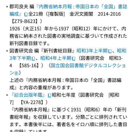
郡司良夫 編
『内務省納本月報 : 帝国日本の「全国」書誌
編成』
全21冊（[複製版] 金沢文圃閣 2014-2016
【Z79-B623】）
1926（大正15）年から1937（昭和12）年にかけて、内
務省に納本された図書の実地調査に基づいて作成された
新刊図書目録です。
図書研究会 編『新刊書総目録』
昭和3年上半期
、
昭和
3年下半期
、
昭和4年上半期
（図書研究会 昭和3-
4 【585-16】）（
国立国会図書館デジタルコレクショ
ン
）
上述の『内務省納本月報 : 帝国日本の「全国」書誌編
成』と内容の重複があります。
『綜合出版年鑑』
昭和七年度（図書研究会 [昭和
7] 【YA-2278】）
『内務省納本月報』に基づく1931（昭和6）年の「新刊
書総年報」を収録しています。分類ごとに排列されてい
ます。本書後半には、著者名をイロハ順に排列した書目
も収録しています。