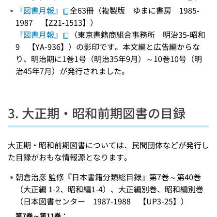
『図書月報』
全63冊（複製版 ゆまに書房 1985-
1987 【Z21-1513】）
『図書月報』
（東京書籍商組合事務所 明治35-昭和
9 【YA-936】）の影印です。本文編と広告編からな
り、明治期に1巻1号（明治35年9月）～10巻10号（明
治45年7月）が発行されました。
3. 大正期・昭和前期図書の目録
大正期・昭和前期図書については、民間団体などが発行し
た目録がおもな情報源となります。
朝倉治彦 監修『日本書籍分類総目録』第7巻～第40巻
（大正編 1-2、昭和編1-4）、大正編別巻、昭和編別巻
（日本図書センター 1987-1988 【UP3-25】）
第7巻～第11巻：