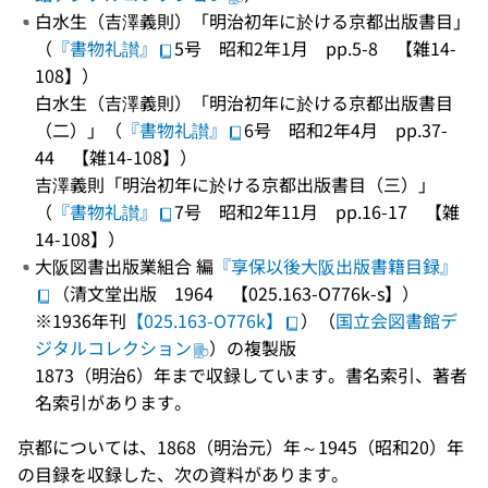
白水生（吉澤義則）「明治初年に於ける京都出版書目」
（
『書物礼讃』
5号 昭和2年1月 pp.5-8 【雑14-
108】）
白水生（吉澤義則）「明治初年に於ける京都出版書目
（二）」（
『書物礼讃』
6号 昭和2年4月 pp.37-
44 【雑14-108】）
吉澤義則「明治初年に於ける京都出版書目（三）」
（
『書物礼讃』
7号 昭和2年11月 pp.16-17 【雑
14-108】）
大阪図書出版業組合 編
『享保以後大阪出版書籍目録』
（清文堂出版 1964 【025.163-O776k-s】）
※1936年刊
【025.163-O776k】
）（
国立会図書館デ
ジタルコレクション
）の複製版
1873（明治6）年まで収録しています。書名索引、著者
名索引があります。
京都については、1868（明治元）年～1945（昭和20）年
の目録を収録した、次の資料があります。