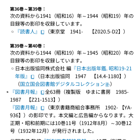
第36巻～第39巻：
次の資料から1941（昭和16）年～1944（昭和19）年の
目録等の影印を収録しています。
『読書人』
（東京堂 1941- 【Z020.5-D2】）
第39巻～第40巻：
次の資料から1944（昭和19）年～1945（昭和20）年の
目録等の影印を収録しています。
日本出版協同株式会社 編
『日本出版年鑑. 昭和19-21
年版』
（日本出版協同 1947 【14.4-1180】）
（
国立国会図書館デジタルコレクション
）
『図書月報』
全63冊（複製版 ゆまに書房 1985-
1987 【Z21-1513】）
『図書月報』
（東京書籍商組合事務所 1902- 【YA-
936】）の影印です。本文編と広告編からなります。大
正期・昭和前期には10巻11号（1912年8月）～30巻12
号（1932年12月）が発行されました。