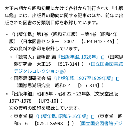
大正末期から昭和初期にかけて各社から刊行された『出版
年鑑』には、出版界の動向に関する記事のほか、前年に出
版された図書の分類別目録を収録しています。
『出版年鑑』第1巻（昭和元年版）～第4巻（昭和4年
版）（日本図書センター 2007 【UP3-H42～45】）
次の資料の影印を収録しています。
「読書人」編輯部 編
『出版年鑑. 1926年』
（国際思
潮研究会 大正15 【517-314】）（
国立国会図書館
デジタルコレクション
）
国際思潮研究会 編
『出版年鑑. 1927至1929年版』
（国際思潮研究会 昭和2-4 【517-314】）
『出版年鑑』昭和5年～昭和22・23年版（文泉堂出版
1977-1978 【UP3-10】）
次の資料の影印を収録しています。
東京堂 編
『出版年鑑. 昭和5-16年版』
（東京堂 昭
和5-16 【025.1-Sy998-T】）（
国立国会図書館デジ