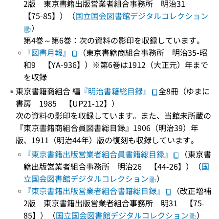
2版 東京書籍出版営業者組合事務所 明治31
【75-85】）（
国立国会図書館デジタルコレクション
）
第4巻～第6巻：次の資料の影印を収録しています。
『図書月報』
（東京書籍商組合事務所 明治35-昭
和9 【YA-936】）※第6巻は1912（大正元）年まで
を収録
東京書籍商組合 編
『明治書籍総目録』
全8冊（ゆまに
書房 1985 【UP21-12】）
次の資料の影印を収録しています。また、当館未所蔵の
『東京書籍商組合員図書総目録』1906（明治39）年
版、1911（明治44年）版の復刻も収録しています。
『東京書籍出版営業者組合員書籍総目録』
（東京書
籍出版営業者組合事務所 明治26 【44-26】）（
国
立国会図書館デジタルコレクション
）
『東京書籍出版営業者組合書籍総目録』
（改正増補
2版 東京書籍出版営業者組合事務所 明31 【75-
85】）（
国立国会図書館デジタルコレクション
）