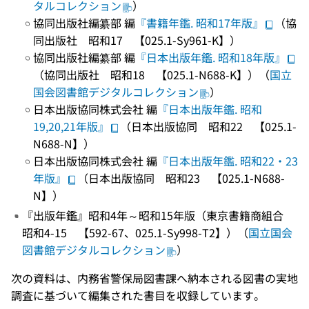
タルコレクション
）
協同出版社編纂部 編
『書籍年鑑. 昭和17年版』
（協
同出版社 昭和17 【025.1-Sy961-K】）
協同出版社編纂部 編
『日本出版年鑑. 昭和18年版』
（協同出版社 昭和18 【025.1-N688-K】）（
国立
国会図書館デジタルコレクション
）
日本出版協同株式会社 編
『日本出版年鑑. 昭和
19,20,21年版』
（日本出版協同 昭和22 【025.1-
N688-N】）
日本出版協同株式会社 編
『日本出版年鑑. 昭和22・23
年版』
（日本出版協同 昭和23 【025.1-N688-
N】）
『出版年鑑』昭和4年～昭和15年版（東京書籍商組合
昭和4-15 【592-67、025.1-Sy998-T2】）（
国立国会
図書館デジタルコレクション
）
次の資料は、内務省警保局図書課へ納本される図書の実地
調査に基づいて編集された書目を収録しています。