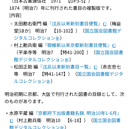
（日本古書通信社 1971 【UP3-5】）
1874（明治7）年に刊行された書目の複製版です。
[内容]
太田勘右衛門 編
『戊辰以来新刻書目便覧』
（梅巌
堂[ほか] 明治7 【10-102】）（
国立国会図書館デ
ジタルコレクション
）
村上勘兵衛 編
『御維新以来京都新刻書目便覧』
（平楽寺等 明治7 【特41-200】）（
国立国会図書
館デジタルコレクション
）
松田正助 編
『戊辰以来新刻書目一覧』
（赤志忠七
等 明治7 【特41-147】）（
国立国会図書館デジタ
ルコレクション
）
明治初期に京都、大阪で刊行された図書の目録として、次
のものがあります。
水原平蔵 編
『京都府下出版書籍名録. 明治10年1-6月』
（村上勘兵衛 明治10 【6-18】）（
国立国会図書
館デジタルコレクション
）