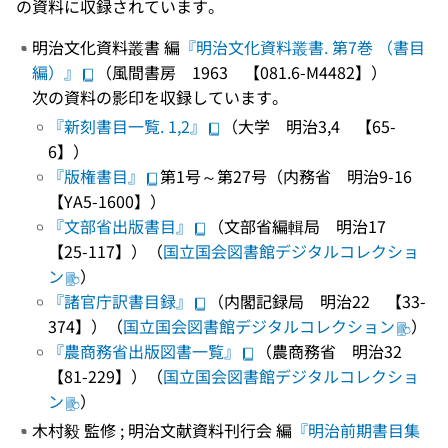
の資料に収録されています。
明治文化資料叢書 編
『明治文化資料叢書. 第7巻 （書目
編）』
（風間書房 1963 【081.6-M4482】）
次の資料の影印を収録しています。
『新刻書目一覧. 1,2』
（大学 明治3,4 【65-
6】）
『版権書目』
第1号～第27号（内務省 明治9-16
【YA5-1600】）
『文部省出版書目』
（文部省編輯局 明治17
【25-117】）（
国立国会図書館デジタルコレクショ
ン
）
『諸官庁訳書目録』
（内閣記録局 明治22 【33-
374】）（
国立国会図書館デジタルコレクション
）
『農商務省出版図書一覧』
（農商務省 明治32
【81-229】）（
国立国会図書館デジタルコレクショ
ン
）
木村毅 監修 ; 明治文献資料刊行会 編
『明治前期書目集