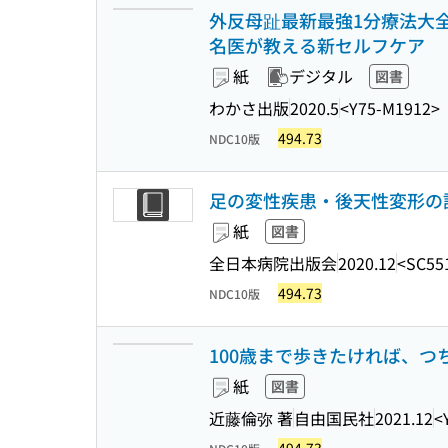
外反母趾最新最強1分療法大全 
名医が教える新セルフケア
紙
デジタル
図書
わかさ出版
2020.5
<Y75-M1912>
494.73
NDC10版
足の変性疾患・後天性変形の診か
紙
図書
全日本病院出版会
2020.12
<SC55
494.73
NDC10版
100歳まで歩きたければ、つ
紙
図書
近藤倫弥 著
自由国民社
2021.12
<