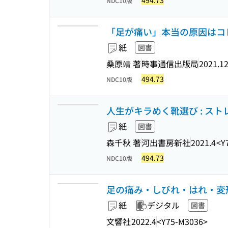
494.73
NDC10版
「足が痛い」本当の原因はコレ
紙
図書
桑原靖 著
時事通信出版局
2021.1
494.73
NDC10版
人生がキラめく靴選び : スト
紙
図書
森千秋 著
河出書房新社
2021.4
<Y
494.73
NDC10版
足の痛み・しびれ・はれ・変
紙
デジタル
図書
文響社
2022.4
<Y75-M3036>