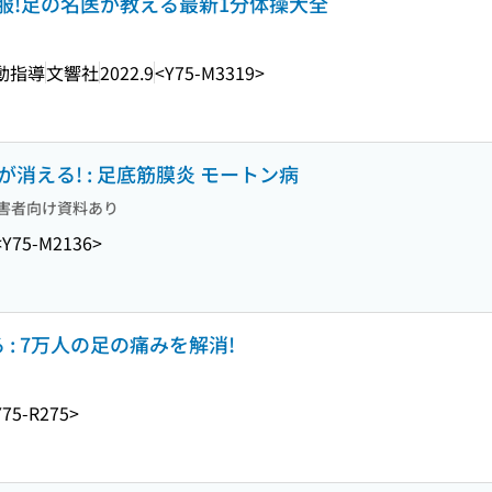
服!足の名医が教える最新1分体操大全
運動指導
文響社
2022.9
<Y75-M3319>
消える! : 足底筋膜炎 モートン病
害者向け資料あり
<Y75-M2136>
: 7万人の足の痛みを解消!
Y75-R275>