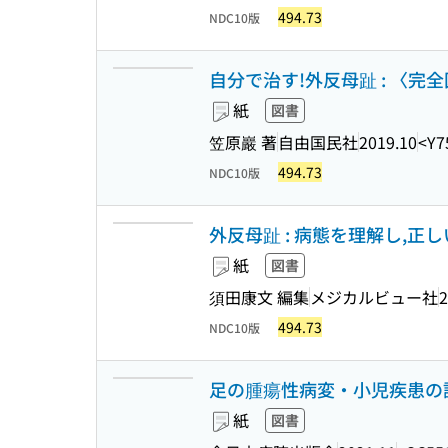
494.73
NDC10版
自分で治す!外反母趾 : 〈
紙
図書
笠原巖 著
自由国民社
2019.10
<Y7
494.73
NDC10版
外反母趾 : 病態を理解し,正
紙
図書
須田康文 編集
メジカルビュー社
2
494.73
NDC10版
足の腫瘍性病変・小児疾患の診か
紙
図書