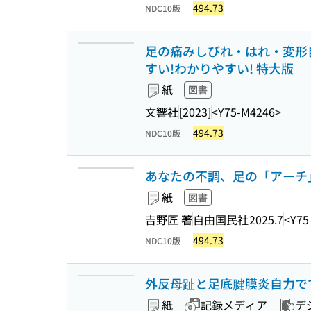
494.73
NDC10版
足の痛みしびれ・はれ・変形自
すい!わかりやすい! 特大版
紙
図書
文響社
[2023]
<Y75-M4246>
494.73
NDC10版
あなたの不調、足の「アーチ
紙
図書
吉野匠 著
自由国民社
2025.7
<Y75
494.73
NDC10版
外反母趾と足底腱膜炎自力で
紙
記録メディア
デ