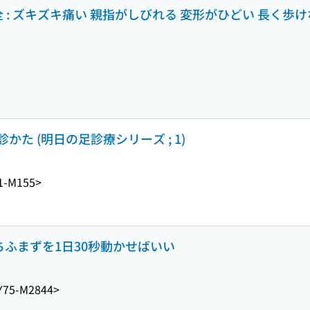
: ズキズキ痛い 親指がしびれる 変形がひどい 長く歩けな
た (明日の足診療シリーズ ; 1)
1-M155>
ちふまずを1日30秒動かせばいい
Y75-M2844>