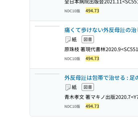
全日本病院出版会
2021.11
<SC55
494.73
NDC10版
痛くて歩けない外反母趾の治し
紙
図書
原珠枝 著
現代書林
2020.9
<SC55
494.73
NDC10版
外反母趾は包帯で治せる : 
紙
図書
青木孝文 著
マキノ出版
2020.7
<Y
494.73
NDC10版