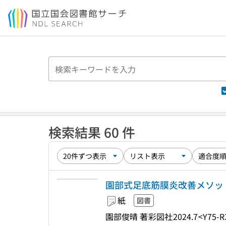
本文へ移動
検索結果 60 件
園部式足底筋膜炎改善メソッド
紙
図書
園部俊晴 著
彩図社
2024.7
<Y75-R