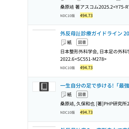
桑原靖 著
アスコム
2025.2
<Y75-R
494.73
NDC10版
外反母趾診療ガイドライン 20
紙
図書
日本整形外科学会, 日本足の外科
2022.6
<SC551-M278>
494.73
NDC10版
一生自分の足で歩ける!「最
紙
図書
桑原靖, 久保和也 [著]
PHP研究所
494.73
NDC10版