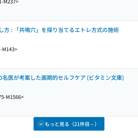
1-M237>
方 : 「共鳴穴」を探り当てるエトレ方式の施術
1-M143>
足の名医が考案した画期的セルフケア (ビタミン文庫)
75-M1566>
もっと見る（21件目～）