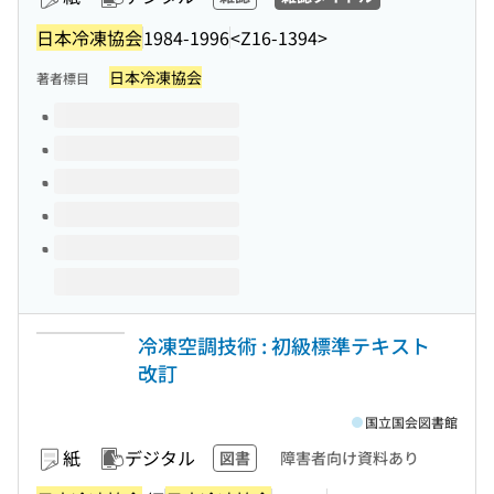
日本冷凍協会
1984-1996
<Z16-1394>
日本冷凍協会
著者標目
このタイトルの巻号
冷凍空調技術 : 初級標準テキスト
改訂
国立国会図書館
紙
デジタル
図書
障害者向け資料あり