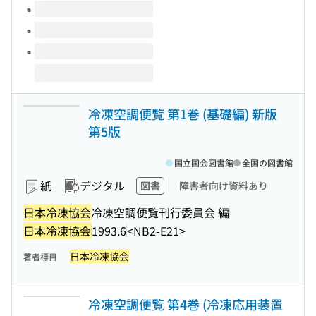
冷凍空調便覧 第1巻 (基礎編) 新版
第5版
国立国会図書館
全国の図書館
紙
デジタル
図書
障害者向け資料あり
日本冷凍協会
冷凍空調便覧刊行委員会 編
日本冷凍協会
1993.6
<NB2-E21>
日本冷凍協会
著者標目
冷凍空調便覧 第4巻 (冷凍応用装置