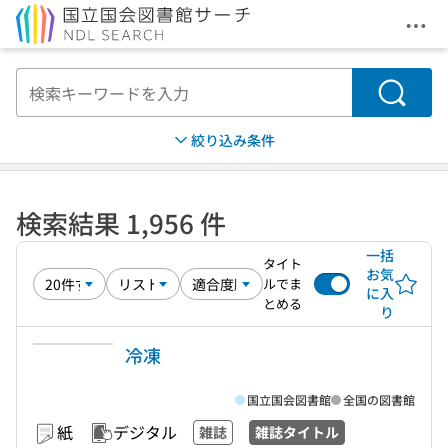
メニ
本文へ移動
検索
絞り込み条件
検索結果 1,956 件
一括
タイト
お気
ルでま
に入
とめる
り
冷凍
国立国会図書館
全国の図書館
紙
デジタル
雑誌
雑誌タイトル