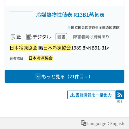
冷媒熱物性値表 R13B1蒸気表
国立国会図書館
全国の図書館
紙
デジタル
図書
障害者向け資料あり
日本冷凍協会
編
日本冷凍協会
1989.8
<NB91-31>
日本冷凍協会
著者標目
もっと見る（21件目～）
書誌情報を一括出力
RSS
RSS
Language：English