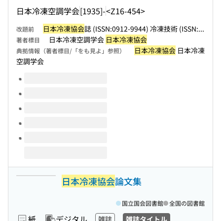
日本冷凍空調学会
[1935]-
<Z16-454>
日本冷凍協会
誌 (ISSN:0912-9944) 冷凍技術 (ISSN:...
改題前
日本冷凍空調学会
日本冷凍協会
著者標目
日本冷凍協会
日本冷凍
典拠情報（著者標目/「をも見よ」参照）
空調学会
このタイトルの巻号
日本冷凍協会
論文集
国立国会図書館
全国の図書館
紙
デジタル
雑誌
雑誌タイトル