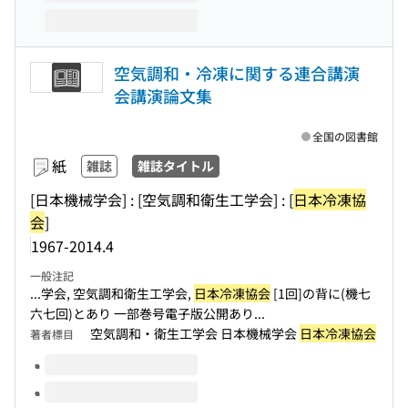
空気調和・冷凍に関する連合講演
会講演論文集
全国の図書館
紙
雑誌
雑誌タイトル
[日本機械学会] : [空気調和衛生工学会] : [
日本冷凍協
会
]
1967-2014.4
一般注記
...学会, 空気調和衛生工学会,
日本冷凍協会
[1回]の背に(機七
六七回)とあり 一部巻号電子版公開あり...
空気調和・衛生工学会 日本機械学会
日本冷凍協会
著者標目
このタイトルの巻号