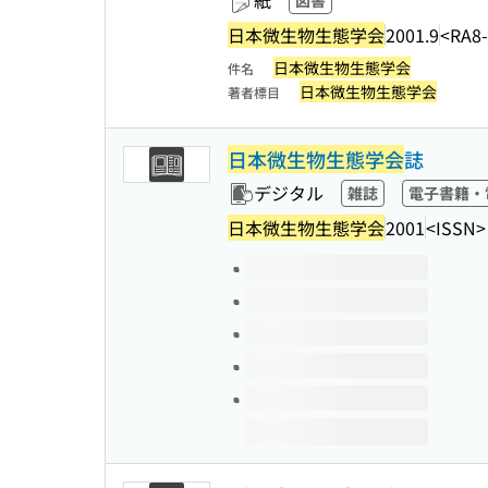
紙
図書
日本微生物生態学会
2001.9
<RA8
日本微生物生態学会
件名
日本微生物生態学会
著者標目
日本微生物生態学会
誌
デジタル
雑誌
電子書籍・
日本微生物生態学会
2001
<ISSN>
このタイトルの巻号