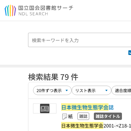
本文へ移動
検索結果 79 件
日本微生物生態学会
誌
紙
雑誌
雑誌タイトル
日本微生物生態学会
2001-
<Z18-