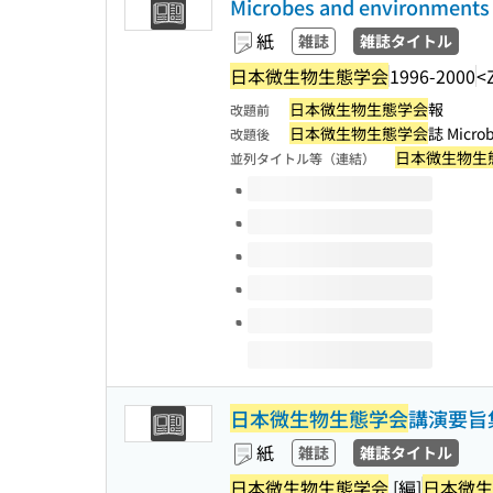
Microbes and environments
紙
雑誌
雑誌タイトル
日本微生物生態学会
1996-2000
<
日本微生物生態学会
報
改題前
日本微生物生態学会
誌 Microb
改題後
日本微生物生
並列タイトル等（連結）
このタイトルの巻号
日本微生物生態学会
講演要旨
紙
雑誌
雑誌タイトル
日本微生物生態学会
[編]
日本微生