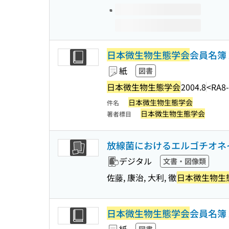
日本微生物生態学会
会員名簿 
紙
図書
日本微生物生態学会
2004.8
<RA8
日本微生物生態学会
件名
日本微生物生態学会
著者標目
放線菌におけるエルゴチオネ
デジタル
文書・図像類
佐藤, 康治, 大利, 徹
日本微生物生
日本微生物生態学会
会員名簿 