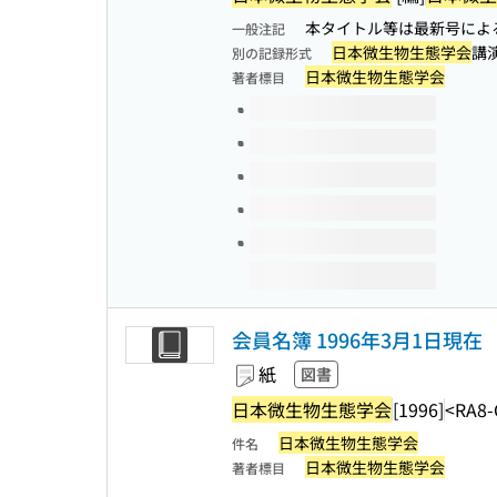
本タイトル等は最新号による
一般注記
日本微生物生態学会
講
別の記録形式
日本微生物生態学会
著者標目
このタイトルの巻号
会員名簿 1996年3月1日現在
紙
図書
日本微生物生態学会
[1996]
<RA8-
日本微生物生態学会
件名
日本微生物生態学会
著者標目