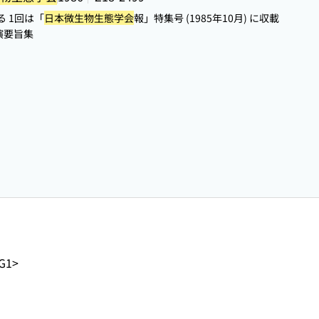
 1回は「
日本微生物生態学会
報」特集号 (1985年10月) に収載
演要旨集
G1>