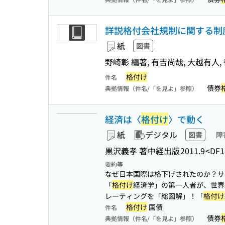
詳説格付会社規制に関する制
紙
図書
野崎彰 編著, 有吉尚哉, 大越有人,
格付け
件名
債券
典拠情報（件名/「を見よ」参照）
経済は〈
格付け
〉で動く
紙
デジタル
図書
障
黒沢義孝 著
中経出版
2011.9
<DF1
要約等
なぜ日本国際は格下げされたのか？サ
「
格付け
経済学」の第一人者が、世界経
レーティングを「総図解」！「
格付け
格付け
国債
件名
債券
典拠情報（件名/「を見よ」参照）