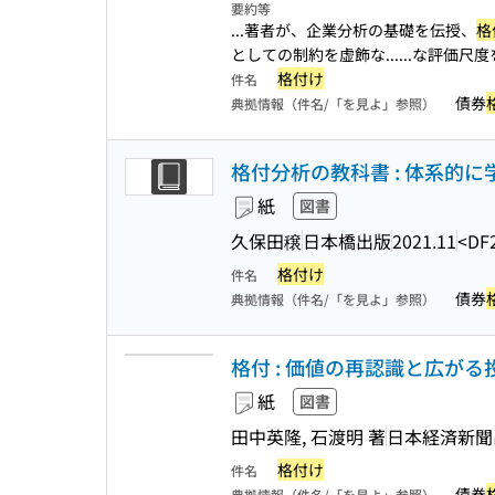
要約等
...著者が、企業分析の基礎を伝授、
格
としての制約を虚飾な...
...な評価尺
格付け
件名
債券
典拠情報（件名/「を見よ」参照）
格付分析の教科書 : 体系的
紙
図書
久保田穣
日本橋出版
2021.11
<DF
格付け
件名
債券
典拠情報（件名/「を見よ」参照）
格付 : 価値の再認識と広がる
紙
図書
田中英隆, 石渡明 著
日本経済新聞
格付け
件名
債券
典拠情報（件名/「を見よ」参照）