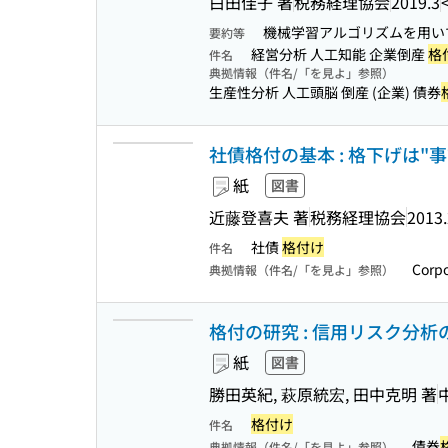
白田佳子 著
税務経理協会
2019.3
機械学習アルゴリズムを用い
要約等
経営分析 人工知能 企業倒産
格
件名
典拠情報（件名/「を見よ」参照）
生産性分析 人工頭脳 倒産 (企業) 債券
社債格付の基本 : 格下げは"
紙
図書
近藤登喜夫 著
税務経理協会
2013.
社債
格付け
件名
Corp
典拠情報（件名/「を見よ」参照）
格付の研究 : 信用リスク分析
紙
図書
勝田英紀, 萩原統宏, 田中克明 著
格付け
件名
債券
典拠情報（件名/「を見よ」参照）