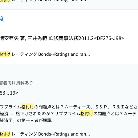
度
 徳安亜矢 著, 三井秀範 監修
商事法務
2011.2
<DF276-J98>
格付け
レーティング Bonds--Ratings and ran...
害者向け資料あり
83-J19>
ブプライム
格付け
の問題点とは？ムーディーズ、Ｓ＆Ｐ、Ｒ＆Ｉなどさ
済...
...格下げされたのか？サブプライム
格付け
の問題点とは？ムーデ
経済学」の第一人者が解説。
格付け
レーティング Bonds--Ratings and ran...