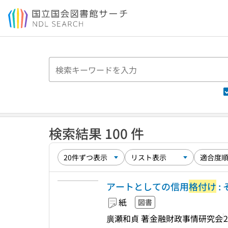
本文へ移動
検索結果 100 件
アートとしての信用
格付け
:
紙
図書
廣瀬和貞 著
金融財政事情研究会
2