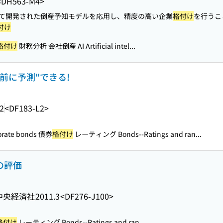
<DH563-M4>
て開発された倒産予知モデルを応用し、精度の高い企業
格付け
を行うこ
付け
格付け
財務分析 会社倒産 AI Artificial intel...
事前に予測"できる!
2
<DF183-L2>
orate bonds 債券
格付け
レーティング Bonds--Ratings and ran...
の評価
中央経済社
2011.3
<DF276-J100>
格付け
レーティング Bonds--Ratings and ran...