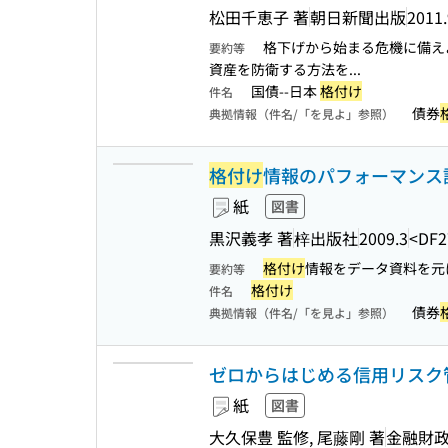
松田千恵子 著
朝日新聞出版
2011.
格下げから始まる危機に備え
要約等
資産を防衛する方法を...
国債--日本
格付け
件名
債券
典拠情報（件名/「を見よ」参照）
格付け
情報のパフォーマンス
紙
図書
黒沢義孝 著
梓出版社
2009.3
<DF2
格付け
情報をデータ資料を元
要約等
格付け
件名
債券
典拠情報（件名/「を見よ」参照）
ゼロからはじめる信用リスク管
紙
図書
大久保豊 監修, 尾藤剛 著
金融財