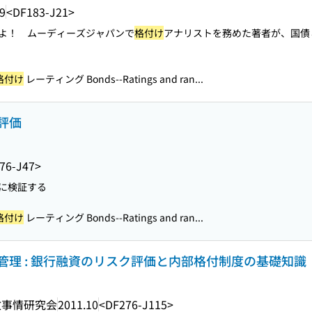
9
<DF183-J21>
よ！ ムーディーズジャパンで
格付け
アナリストを務めた著者が、国債
格付け
レーティング Bonds--Ratings and ran...
評価
76-J47>
に検証する
格付け
レーティング Bonds--Ratings and ran...
理 : 銀行融資のリスク評価と内部格付制度の基礎知識
政事情研究会
2011.10
<DF276-J115>