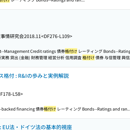
政事情研究会
2018.11
<DF276-L109>
it--Management Credit ratings 債券
格付け
レーティング Bonds--Ratings 
実務 貸出 (金融) 財務管理 経営分析 信用調査
格付け
債券 与信管理 興
付 : R&Iの歩みと実例解説
F178-L58>
t-backed financing 債券
格付け
レーティング Bonds--Ratings and ran..
: EU法・ドイツ法の基本的視座