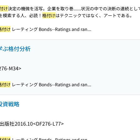
付け
決定の機微を活写。企業を取り巻...
...状況の中での決断の連続とし
度を模索する人、必読！
格付け
はテクニックではなく、アートである。
格付け
レーティング Bonds--Ratings and ran...
に学ぶ格付分析
276-M34>
格付け
レーティング Bonds--Ratings and ran...
投資戦略
出版社
2016.10
<DF276-L77>
格付け
レーティング Bonds--Ratings and ran...