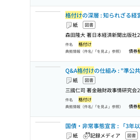
格付け
の深層 : 知られざる
紙
図書
森田隆大 著
日本経済新聞出版社
2
格付け
件名
債券
典拠情報（件名/「を見よ」参照）
Q&A
格付け
の仕組み : "準公
紙
図書
三國仁司 著
金融財政事情研究会
2
格付け
件名
債券
典拠情報（件名/「を見よ」参照）
国債・非常事態宣言 : 「3年以
紙
記録メディア
図書