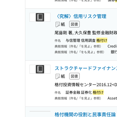
〈究解〉信用リスク管理
紙
図書
尾藤剛 著, 大久保豊 監修
金融財
与信管理 信用調査
格付け
件名
Cred
典拠情報（件名/「を見よ」参照）
銀行
典拠情報（件名/「をも見よ」参照）
ストラクチャードファイナンス格
紙
図書
格付投資情報センター
2016.12
<D
証券金融 証券化
格付け
件名
Asse
典拠情報（件名/「を見よ」参照）
格付機関の役割と民事責任論 