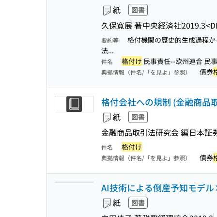
紙
図書
久保寛展 著
中央経済社
2019.3
<D
格付機関の歴史的生成過程か
要約等
法...
格付け
民事責任--欧州連合 民事
件名
債券
典拠情報（件名/「を見よ」参照）
格付会社への規制 (金融商品取
紙
図書
金融商品取引法研究会 編
日本証
格付け
件名
債券
典拠情報（件名/「を見よ」参照）
AI技術による倒産予知モデル
紙
図書