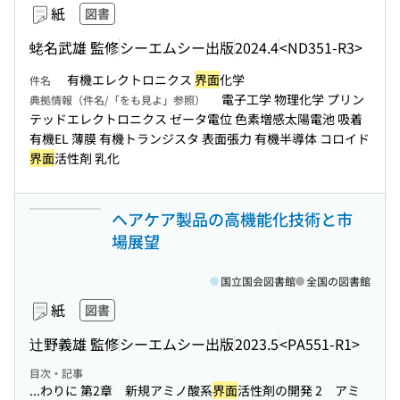
紙
図書
蛯名武雄 監修
シーエムシー出版
2024.4
<ND351-R3>
有機エレクトロニクス
界面
化学
件名
電子工学 物理化学 プリン
典拠情報（件名/「をも見よ」参照）
テッドエレクトロニクス ゼータ電位 色素増感太陽電池 吸着
有機EL 薄膜 有機トランジスタ 表面張力 有機半導体 コロイド
界面
活性剤 乳化
ヘアケア製品の高機能化技術と市
場展望
国立国会図書館
全国の図書館
紙
図書
辻野義雄 監修
シーエムシー出版
2023.5
<PA551-R1>
目次・記事
...わりに 第2章 新規アミノ酸系
界面
活性剤の開発 2 アミ