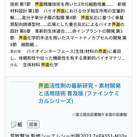
技術 第7節
界面
積層技術を用いた3次元細胞培養...
... 新規
材料設計 第1節 バイオ
界面
における分子相互作用の定量的
解...
...高分子単分子膜の製膜 第4節
界面
反応に基づく骨基
質配向誘導型材...
...応場とした重合反応によるバイオ
界面
の
設計 第6章 革新的生体適合...
...命インプラントの開発 第3
節
界面
化学的手法を用いたスマートナノカプセルの開発 第
4節 細胞親...
バイオインターフェース(生体/材料の
界面
)に着目
要約等
し、体親和性や狙った機能性を有する革新的バイオマテリ...
生体材料
界面
化学
件名
界面
活性剤の最新研究・素材開発
と活用技術 普及版 (ファインケミ
カルシリーズ)
国立国会図書館
全国の図書館
紙
図書
荒牧賢治 監修
シーエムシー出版
2023.7
<PA551-M10>