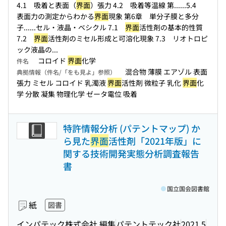
4.1 吸着と表面（
界面
）張力 4.2 吸着等温線 第...
...5.4
表面力の測定からわかる
界面
現象 第6章 単分子膜と多分
子...
...セル・液晶・ベシクル 7.1
界面
活性剤の基本的性質
7.2
界面
活性剤のミセル形成と可溶化現象 7.3 リオトロピ
ック液晶の...
コロイド
界面
化学
件名
混合物 薄膜 エアゾル 表面
典拠情報（件名/「をも見よ」参照）
張力 ミセル コロイド 乳濁液
界面
活性剤 微粒子 乳化
界面
化
学 分散 凝集 物理化学 ゼータ電位 吸着
特許情報分析 (パテントマップ) か
ら見た
界面
活性剤「2021年版」に
関する技術開発実態分析調査報告
書
国立国会図書館
紙
図書
インパテック株式会社 編集
パテントテック社
2021.5