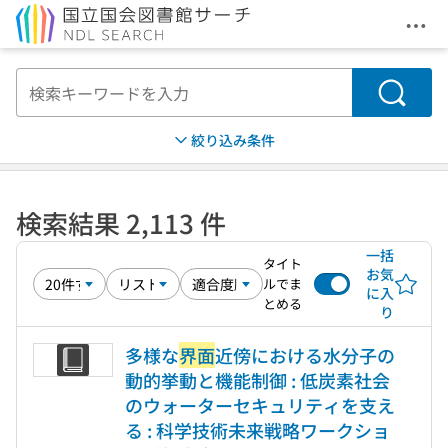
メニ
本文へ移動
検索
絞り込み条件
検索結果 2,113 件
一括
タイト
お気
ルでま
に入
とめる
り
多様な
界面
近傍における水分子の
動的挙動と機能制御 : 低炭素社会
のウォーターセキュリティを支え
る : 科学技術未来戦略ワークショ