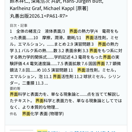
鈴木祥仁, 深尾浩次 共訳, Hans-Jürgen Butt,
Karlheinz Graf, Michael Kappl [原著]
丸善出版
2026.1
<PA61-R7>
目次・記事
1 全体の緒言/2 液体表面/3
界面
の熱力学/4 電荷をも
った表面...
...10 摩擦，潤滑，磨耗/11
界面
活性剤，ミセ
ル，エマルション，...
...まとめ 2.9 演習問題 3
界面
の熱力
学 3.1 バルク系の熱...
...数 3.2 表面余剰 3.3
界面
をもつ系に対
する熱力学的関係式...
...学的記述 4.3 電荷をもった
界面
の実
験評価 4.4 電気速度論...
...7.5 表面拡散 7.6 固固
界面
7.7 顕微
鏡法 7.8 回...
...め 10.5 演習問題 11
界面
活性剤，ミセル，
エマルション，泡 11.1
界面
活性剤 11.2 球状ミセル，シリン
ダー，二重膜 11.3 ...
要約等
界面
科学と表面力を、単なる現象論と...
...点を当てて解説し
たテキスト。
界面
科学と表面力を、単なる現象論としてでは
なく、より本質的な物理...
界面
化学 表面 (物理学)
件名