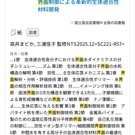
界面
制御による革新的生体適合性
材料開発
国立国会図書館
全国の図書館
紙
図書
高井まどか, 三浦佳子 監修
NTS
2025.12
<SC221-R57>
目次・記事
...1節 血液適合性高分子における
界面
水ダイナミクスの分
子シミュレー...
...ズム 第3節 生体適合性高分子
界面
の水和
構造の解明 第4節 双性...
...る生体応答メカニズム 第2章
界
面
解析・分析・評価技術 第1節 生体適合性ポリマー‐水
界
面
の相互作用解析技術 第2節 分...
...イメージング技術 第6
節 固液
界面
の3次元構造を観察できる3次元...
...子顕微鏡に
よる骨形成機構などの
界面
ナノ観察 第8節 ナノ薄膜に
よ...
...生体応答に与える影響 第3章
界面
制御技術 第1節 ア
パタイト核を用いた
界面
制御技術 第2節 金属系バイオ...
...
製のための温度応答性高分子修飾
界面
第4節 自己乳化現象
の制御に...
...双性イオン型ポリマー/細胞膜間
界面
制御技術 第
6節 中間水を有する高分子の血液適合性材料
界面
の最適化