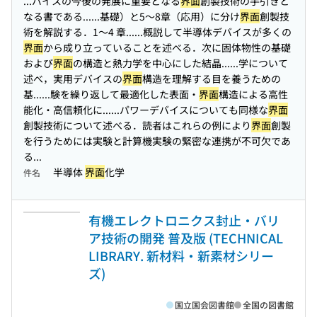
...バイスの今後の発展に重要となる
界面
創製技術の手引きと
なる書である...
...基礎）と5〜8章（応用）に分け
界面
創製技
術を解説する．1〜4 章...
...概説して半導体デバイスが多くの
界面
から成り立っていることを述べる．次に固体物性の基礎
および
界面
の構造と熱力学を中心にした結晶...
...学について
述べ，実用デバイスの
界面
構造を理解する目を養うための
基...
...験を繰り返して最適化した表面・
界面
構造による高性
能化・高信頼化に...
...パワーデバイスについても同様な
界面
創製技術について述べる．読者はこれらの例により
界面
創製
を行うためには実験と計算機実験の緊密な連携が不可欠であ
る...
半導体
界面
化学
件名
有機エレクトロニクス封止・バリ
ア技術の開発 普及版 (TECHNICAL
LIBRARY. 新材料・新素材シリー
ズ)
国立国会図書館
全国の図書館