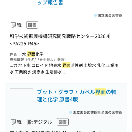
ップ報告書
国立国会図書館
紙
図書
科学技術振興機構研究開発戦略センター
2026.4
<PA225-R45>
水
界面
化学
件名
典拠情報（件名/「をも見よ」参照）
...力 地下水 コロイド 地表水
界面
活性剤 土壌水 乳化 工業用
水 工業廃水 湧き水 生活排水 ...
ブット・グラフ・カペル
界面
の物
理と化学 原書4版
国立国会図書館
全国の図書館
紙
デジタル
図書