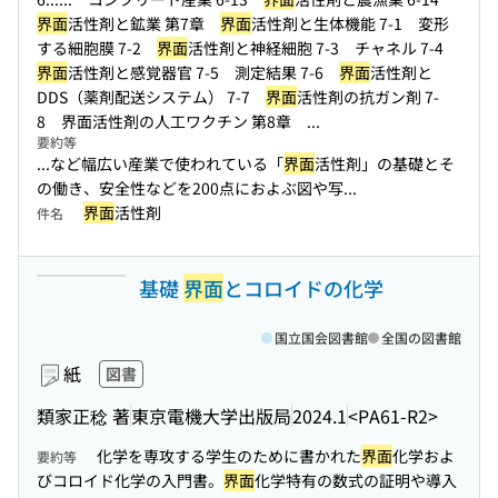
界面
活性剤と鉱業 第7章
界面
活性剤と生体機能 7-1 変形
する細胞膜 7-2
界面
活性剤と神経細胞 7-3 チャネル 7-4
界面
活性剤と感覚器官 7-5 測定結果 7-6
界面
活性剤と
DDS（薬剤配送システム） 7-7
界面
活性剤の抗ガン剤 7-
8 界面活性剤の人工ワクチン 第8章 ...
要約等
...など幅広い産業で使われている「
界面
活性剤」の基礎とそ
の働き、安全性などを200点におよぶ図や写...
界面
活性剤
件名
基礎
界面
とコロイドの化学
国立国会図書館
全国の図書館
紙
図書
類家正稔 著
東京電機大学出版局
2024.1
<PA61-R2>
化学を専攻する学生のために書かれた
界面
化学およ
要約等
びコロイド化学の入門書。
界面
化学特有の数式の証明や導入