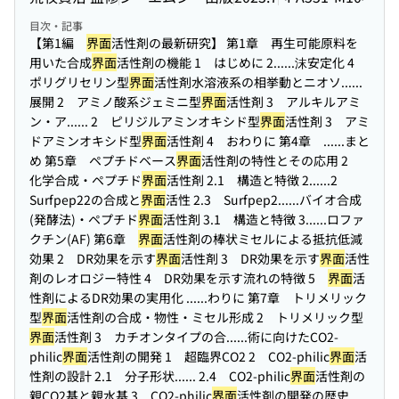
目次・記事
【第1編
界面
活性剤の最新研究】 第1章 再生可能原料を
用いた合成
界面
活性剤の機能 1 はじめに 2...
...沫安定化 4
ポリグリセリン型
界面
活性剤水溶液系の相挙動とニオソ...
...
展開 2 アミノ酸系ジェミニ型
界面
活性剤 3 アルキルアミ
ン・ア...
... 2 ピリジルアミンオキシド型
界面
活性剤 3 アミ
ドアミンオキシド型
界面
活性剤 4 おわりに 第4章 ...
...まと
め 第5章 ペプチドベース
界面
活性剤の特性とその応用 2
化学合成・ペプチド
界面
活性剤 2.1 構造と特徴 2...
...2
Surfpep22の合成と
界面
活性 2.3 Surfpep2...
...バイオ合成
(発酵法)・ペプチド
界面
活性剤 3.1 構造と特徴 3...
...ロファ
クチン(AF) 第6章
界面
活性剤の棒状ミセルによる抵抗低減
効果 2 DR効果を示す
界面
活性剤 3 DR効果を示す
界面
活性
剤のレオロジー特性 4 DR効果を示す流れの特徴 5
界面
活
性剤によるDR効果の実用化 ...
...わりに 第7章 トリメリック
型
界面
活性剤の合成・物性・ミセル形成 2 トリメリック型
界面
活性剤 3 カチオンタイプの合...
...術に向けたCO2-
philic
界面
活性剤の開発 1 超臨界CO2 2 CO2-philic
界面
活
性剤の設計 2.1 分子形状...
... 2.4 CO2-philic
界面
活性剤の
親CO2基と親水基 3 CO2-philic
界面
活性剤の開発の歴史