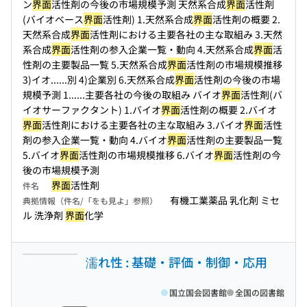
ン
界面
活性剤の今後の市場規模予測 天然系合成
界面
活性剤
(バイオベース
界面
活性剤) 1.天然系合成
界面
活性剤の概要 2.
天然系合成
界面
活性剤における主要各社の主な取組み 3.天然
系合成
界面
活性剤の参入企業一覧・動向 4.天然系合成
界面
活
性剤の主要製品一覧 5.天然系合成
界面
活性剤の市場規模推移
3)イオ...
...別 4)企業別 6.天然系合成
界面
活性剤の今後の市場
規模予測 1...
...主要各社の今後の取組み バイオ
界面
活性剤(バ
イオサーファクタント) 1.バイオ
界面
活性剤の概要 2.バイオ
界面
活性剤における主要各社の主な取組み 3.バイオ
界面
活性
剤の参入企業一覧・動向 4.バイオ
界面
活性剤の主要製品一覧
5.バイオ
界面
活性剤の市場規模推移 6.バイオ
界面
活性剤の今
後の市場規模予測
界面
活性剤
件名
有機工業薬品 乳化剤 ミセ
典拠情報（件名/「をも見よ」参照）
ル 洗浄剤
界面
化学
濡れ性 : 基礎・評価・制御・応用
国立国会図書館
全国の図書館