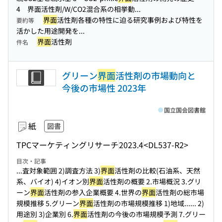
4 界面活性剤/W/CO2混合系の相挙動...
界面
活性剤各種の特性に迫る研究事例および特性を
要約等
活かした用途開発を...
界面
活性剤
件名
グリーン
界面
活性剤の市場動向と
今後の市場性 2023年
国立国会図書館
紙
図書
TPCマーケティングリサーチ
2023.4
<DL537-R2>
目次・記事
...査対象範囲 2)調査方法 3)
界面
活性剤の比較(石油系、天然
系、バイオ) 4)イオン別
界面
活性剤の概要 2.市場概況 3.グリ
ーン
界面
活性剤の参入企業概要 4.世界の
界面
活性剤の総市場
規模推移 5.グリーン
界面
活性剤の市場規模推移 1)地域...
... 2)
用途別 3)企業別 6.
界面
活性剤の今後の市場規模予測 7.グリー