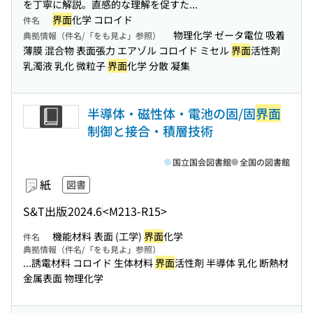
を丁寧に解説。直感的な理解を促すた...
界面
化学 コロイド
件名
物理化学 ゼータ電位 吸着
典拠情報（件名/「をも見よ」参照）
薄膜 混合物 表面張力 エアゾル コロイド ミセル
界面
活性剤
乳濁液 乳化 微粒子
界面
化学 分散 凝集
半導体・磁性体・電池の固/固
界面
制御と接合・積層技術
国立国会図書館
全国の図書館
紙
図書
S&T出版
2024.6
<M213-R15>
機能材料 表面 (工学)
界面
化学
件名
典拠情報（件名/「をも見よ」参照）
...誘電材料 コロイド 生体材料
界面
活性剤 半導体 乳化 断熱材
金属表面 物理化学