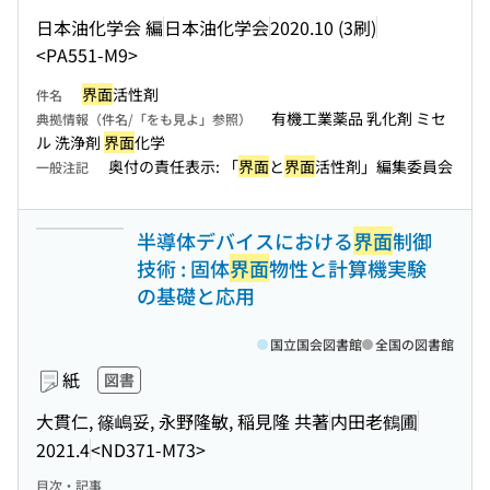
日本油化学会 編
日本油化学会
2020.10 (3刷)
<PA551-M9>
界面
活性剤
件名
有機工業薬品 乳化剤 ミセ
典拠情報（件名/「をも見よ」参照）
ル 洗浄剤
界面
化学
奥付の責任表示: 「
界面
と
界面
活性剤」編集委員会
一般注記
半導体デバイスにおける
界面
制御
技術 : 固体
界面
物性と計算機実験
の基礎と応用
国立国会図書館
全国の図書館
紙
図書
大貫仁, 篠嶋妥, 永野隆敏, 稲見隆 共著
内田老鶴圃
2021.4
<ND371-M73>
目次・記事