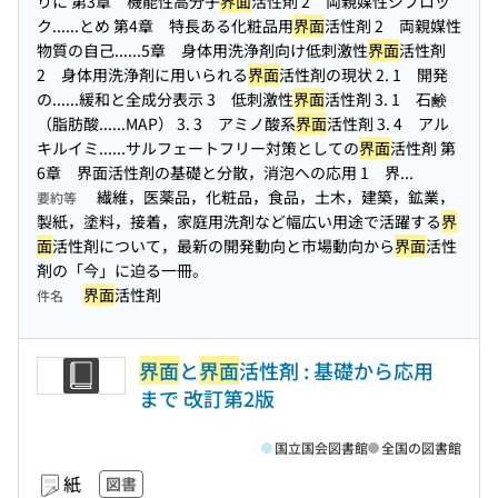
りに 第3章 機能性高分子
界面
活性剤 2 両親媒性ジブロッ
ク...
...とめ 第4章 特長ある化粧品用
界面
活性剤 2 両親媒性
物質の自己...
...5章 身体用洗浄剤向け低刺激性
界面
活性剤
2 身体用洗浄剤に用いられる
界面
活性剤の現状 2. 1 開発
の...
...緩和と全成分表示 3 低刺激性
界面
活性剤 3. 1 石鹸
（脂肪酸...
...MAP） 3. 3 アミノ酸系
界面
活性剤 3. 4 アル
キルイミ...
...サルフェートフリー対策としての
界面
活性剤 第
6章 界面活性剤の基礎と分散，消泡への応用 1 界...
繊維，医薬品，化粧品，食品，土木，建築，鉱業，
要約等
製紙，塗料，接着，家庭用洗剤など幅広い用途で活躍する
界
面
活性剤について，最新の開発動向と市場動向から
界面
活性
剤の「今」に迫る一冊。
界面
活性剤
件名
界面
と
界面
活性剤 : 基礎から応用
まで 改訂第2版
国立国会図書館
全国の図書館
紙
図書