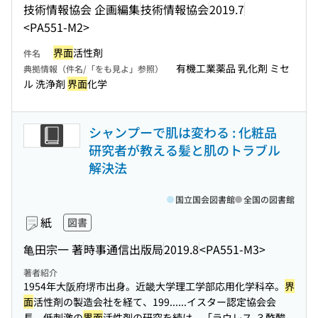
技術情報協会 企画編集
技術情報協会
2019.7
<PA551-M2>
界面
活性剤
件名
有機工業薬品 乳化剤 ミセ
典拠情報（件名/「をも見よ」参照）
ル 洗浄剤
界面
化学
シャンプーで肌は変わる : 化粧品
研究者が教える髪と肌のトラブル
解決法
国立国会図書館
全国の図書館
紙
図書
亀田宗一 著
時事通信出版局
2019.8
<PA551-M3>
著者紹介
1954年大阪府堺市出身。近畿大学理工学部応用化学科卒。
界
面
活性剤の製造会社を経て、199...
...イスター認定協会会
長。低刺激の
界面
活性剤の研究を続け、「ラウレス-３酢酸