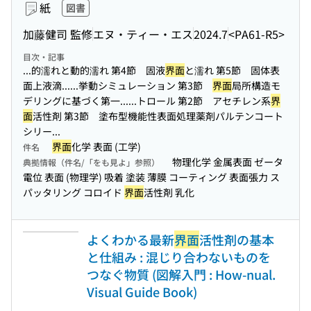
紙
図書
加藤健司 監修
エヌ・ティー・エス
2024.7
<PA61-R5>
目次・記事
...的濡れと動的濡れ 第4節 固液
界面
と濡れ 第5節 固体表
面上液滴...
...挙動シミュレーション 第3節
界面
局所構造モ
デリングに基づく第一...
...トロール 第2節 アセチレン系
界
面
活性剤 第3節 塗布型機能性表面処理薬剤パルテンコート
シリー...
界面
化学 表面 (工学)
件名
物理化学 金属表面 ゼータ
典拠情報（件名/「をも見よ」参照）
電位 表面 (物理学) 吸着 塗装 薄膜 コーティング 表面張力 ス
パッタリング コロイド
界面
活性剤 乳化
よくわかる最新
界面
活性剤の基本
と仕組み : 混じり合わないものを
つなぐ物質 (図解入門 : How-nual.
Visual Guide Book)