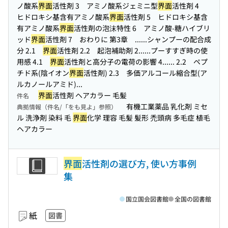
ノ酸系
界面
活性剤 3 アミノ酸系ジェミニ型
界面
活性剤 4
ヒドロキシ基含有アミノ酸系
界面
活性剤 5 ヒドロキシ基含
有アミノ酸系
界面
活性剤の泡沫特性 6 アミノ酸-糖ハイブリ
ッド
界面
活性剤 7 おわりに 第3章 ...
...シャンプーの配合成
分 2.1
界面
活性剤 2.2 起泡補助剤 2...
...プーすすぎ時の使
用感 4.1
界面
活性剤と高分子の電荷の影響 4...
... 2.2 ペプ
チド系(陰イオン
界面
活性剤) 2.3 多価アルコール縮合型(ア
ルカノールアミド)...
界面
活性剤 ヘアカラー 毛髪
件名
有機工業薬品 乳化剤 ミセ
典拠情報（件名/「をも見よ」参照）
ル 洗浄剤 染料 毛
界面
化学 理容 毛髪 髪形 禿頭病 多毛症 植毛
ヘアカラー
界面
活性剤の選び方, 使い方事例
集
国立国会図書館
全国の図書館
紙
図書