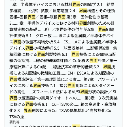
...章 半導体デバイスにおける材料
界面
の組織学 2.1 結晶
学概説 ...
...化学）拡散／反応速度 2.4
界面
構造とその種類
固相–固相
界面
／固相–液相
界面
第3章 固体物性の基礎
3....
...章 半導体デバイスにおける材料
界面
創製のための計
算機実験の基礎 ...
...K）／境界条件の付与 第5章
界面
組織
評価技術 5.1 グロー放...
...法による金属膜／半導体デバイ
ス
界面
の微量不純物分析 5.4 ES...
...Aによる金属膜／半導体
デバイス
界面
の構造解析 5.5 球面収差補...
...影響 第6章 集
積回路における
界面
創製技術 6.1
界面
技術による微細Cu配
線の低抵抗...
...線の微細構造評価／ Cu配線の
界面
評価／第一
原理計算によるCu配...
...線抵抗率の革新的低減 6.2
界面
技
術によるAl配線の微細加工性...
...EM・ESCAによるAl配線の
界面
構造評価／第一原理計算による貴...
...第7章 パワーデバ
イスにおける
界面
技術 7.1 接合
界面
創製によるSiダイオー
ドの高性...
...ズフィールド法によるAl/Si
界面
形状の設計／ Si
界面
の最適設計の実用ダイオードへの...
... 第8章 3 次元実装
における
界面
技術 8.1 Cu–TSVの必...
...路の高速化・高放熱
化 8.3
界面
創製によるCu–TSVの低抵抗化と高放熱化 Cu–
TSVの抵...
要約等