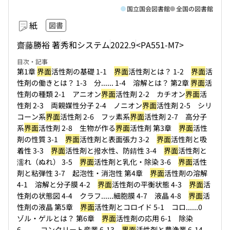
国立国会図書館
全国の図書館
紙
図書
齋藤勝裕 著
秀和システム
2022.9
<PA551-M7>
目次・記事
第1章
界面
活性剤の基礎 1-1
界面
活性剤とは？ 1-2
界面
活
性剤の働きとは？ 1-3 分...
... 1-4 溶解とは？ 第2章
界面
活
性剤の種類 2-1 アニオン
界面
活性剤 2-2 カチオン
界面
活
性剤 2-3 両親媒性分子 2-4 ノニオン
界面
活性剤 2-5 シリ
コーン系
界面
活性剤 2-6 フッ素系
界面
活性剤 2-7 高分子
系
界面
活性剤 2-8 生物が作る
界面
活性剤 第3章
界面
活性
剤の性質 3-1
界面
活性剤と表面張力 3-2
界面
活性剤と吸
着性 3-3
界面
活性剤と撥水性、防錆性 3-4
界面
活性剤と
濡れ（ぬれ） 3-5
界面
活性剤と乳化・除染 3-6
界面
活性
剤と粘弾性 3-7 起泡性・消泡性 第4章
界面
活性剤の溶解
4-1 溶解と分子膜 4-2
界面
活性剤の平衡状態 4-3
界面
活
性剤の状態図 4-4 クラフ...
...細胞膜 4-7 液晶 4-8
界面
活
性剤の液晶 第5章
界面
活性剤とコロイド 5-1 コロ...
...0
ゾル・ゲルとは？ 第6章
界面
活性剤の応用 6-1 除染
6...
... コンクリート産業 6-13
界面
活性剤と農漁業 6-14