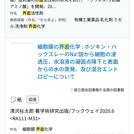
アミノ酸」を開発。20...
界面
活性剤
件名
有機工業薬品 乳化剤 ミセ
典拠情報（件名/「をも見よ」参照）
ル 洗浄剤
界面
化学
細胞膜の
界面
化学 : ホジキン・ハ
ックスレーのNa⁺説から細胞の浸
透圧、水溶液の凝固点降下と表面
からの水の蒸発、及び混合エント
ロピーについて
国立国会図書館
全国の図書館
紙
図書
清沢桂太郎 著
学術研究出版/ブックウェイ
2020.6
<RA111-M31>
細胞膜
界面
化学
件名