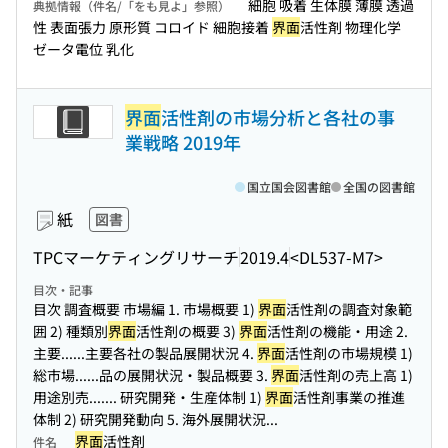
細胞 吸着 生体膜 薄膜 透過
典拠情報（件名/「をも見よ」参照）
性 表面張力 原形質 コロイド 細胞接着
界面
活性剤 物理化学
ゼータ電位 乳化
界面
活性剤の市場分析と各社の事
業戦略 2019年
国立国会図書館
全国の図書館
紙
図書
TPCマーケティングリサーチ
2019.4
<DL537-M7>
目次・記事
目次 調査概要 市場編 1. 市場概要 1)
界面
活性剤の調査対象範
囲 2) 種類別
界面
活性剤の概要 3)
界面
活性剤の機能・用途 2.
主要...
...主要各社の製品展開状況 4.
界面
活性剤の市場規模 1)
総市場...
...品の展開状況・製品概要 3.
界面
活性剤の売上高 1)
用途別売...
.... 研究開発・生産体制 1)
界面
活性剤事業の推進
体制 2) 研究開発動向 5. 海外展開状況...
界面
活性剤
件名