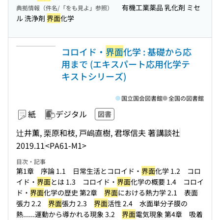
有機工業薬品 乳化剤 ミセ
典拠情報（件名/「をも見よ」参照）
ル 洗浄剤
界面
化学
コロイド・
界面
化学 : 基礎から応
用まで (エキスパート応用化学テ
キストシリーズ)
国立国会図書館
全国の図書館
紙
デジタル
図書
辻井薫, 栗原和枝, 戸嶋直樹, 君塚信夫 著
講談社
2019.11
<PA61-M1>
目次・記事
第1章 序論 1.1 日常生活とコロイド・
界面
化学 1.2 コロ
イド・
界面
とは 1.3 コロイド・
界面
化学の概要 1.4 コロイ
ド・
界面
化学の歴史 第2章
界面
における熱力学 2.1 表面
張力 2.2
界面
張力 2.3
界面
活性 2.4 水面単分子膜の
熱...
...運動から導かれる現象 3.2
界面
電気現象 第4章 吸着