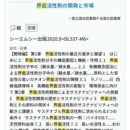
界面
活性剤の開発と市場
国立国会図書館
全国の図書館
紙
図書
シーエムシー出版
2020.9
<DL537-M6>
目次・記事
【開発編】 第1章
界面
活性剤の最近の進歩と展望 1 はじ
めに 2
界面
活性剤分子の構造要因と機能・作用 2. 1
界面
活性剤分子中の（親水基／疎水基...
... 2. 2 有機概念図法に
よる
界面
活性剤分子中の（親水基／疎水基...
...原料とした安
全性の高いカチオン
界面
活性剤の開発 3. 1 ラノリ...
...il）四
級塩誘導体 4 高機能
界面
活性剤の創製 5 環境保全に向け
て 第2章
界面
活性剤開発によるサステナビリティへの貢献
2
界面
活性剤開発の歴史とサステナビリティ 3
界面
活性
剤とその原料の現状 4
界面
活性剤のサステナビリティへの
動きと課題 5 サステナブル
界面
活性剤に求められる3つの
条件 6 サステナブル
界面
活性剤の一例：バイオIOS 7...
...
天然原料由来 7. 2 高い
界面
活性 7. 3 高い水溶性 8...
...おわ