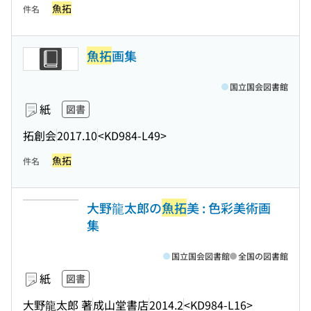
魚拓
件名
魚拓
画集
国立国会図書館
紙
図書
拓創会
2017.10
<KD984-L49>
魚拓
件名
大野龍太郎の
魚拓
美 : 色彩美術画
集
国立国会図書館
全国の図書館
紙
図書
大野龍太郎 著
成山堂書店
2014.2
<KD984-L16>