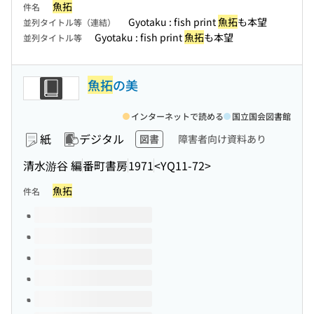
魚拓
件名
Gyotaku : fish print
魚拓
も本望
並列タイトル等（連結）
Gyotaku : fish print
魚拓
も本望
並列タイトル等
魚拓
の美
インターネットで読める
国立国会図書館
紙
デジタル
図書
障害者向け資料あり
清水游谷 編
番町書房
1971
<YQ11-72>
魚拓
件名
このタイトルの巻号