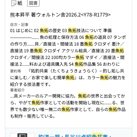
紙
図書
熊本昇平 著
ウォルトン舎
2026.2
<Y78-R1779>
目次・記事
01 はじめに 02
魚拓
の歴史 03
魚拓
技法について 準備
—————...
... 魚の処理と保存方法 06
魚拓
の道具 07 タンポ
の作り方...
...貝／直接法・間接法 18 墨
魚拓
クロダイ 墨汁／
直接法 19 墨
魚拓
クロダイ アクリル絵具／直接法 20 墨
魚拓
クロダイ／間接法 22 100均カラー
魚拓
マダイ ／直接法・間
接法 2...
...料および道具購入先 54
魚拓
作品集 56 おわりに
『拓釣共楽（たくちょうきょうらく）− 釣し拓し共
要約等
に楽しむ／お家で楽しむ簡単
魚拓
』は、カラー
魚拓
の魅力を
紹介する技法書です。
著者紹介
...具メーカーのルアー開発に協力。
魚拓
の世界と出会ってか
ら、やがて
魚拓
作家としての活動を開始し現在に...
...る、世
界でも数少ない唯一無二の
魚拓
作家として、自らの
魚拓
作品
も制作・販売している。
釣道一筋 : 長谷川貞昭
魚拓
集 :