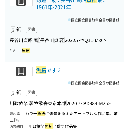
1961年-2021年
国立国会図書館
全国の図書館
紙
図書
長谷川貞昭 著
[長谷川貞昭]
2022.7
<YQ11-M86>
魚拓
件名
魚拓
です 2
国立国会図書館
全国の図書館
紙
図書
川政依竿 著
牧歌舎東京本部
2020.7
<KD984-M25>
カラー
魚拓
に俳句を添えたアートフルな作品集、第
要約等
二作。
川政依竿
魚拓
と俳句作品集
内容細目