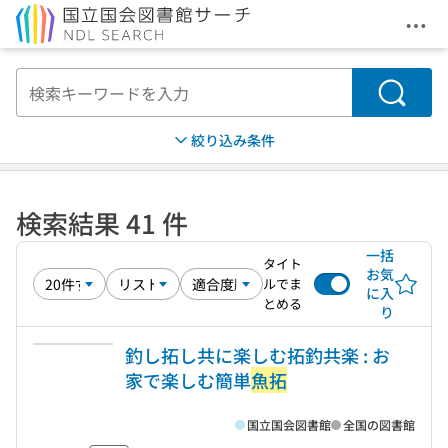
メニ
本文へ移動
検索
絞り込み条件
検索結果 41 件
一括
タイト
お気
ルでま
に入
とめる
り
釣し拓し共に楽しむ拓釣共楽 : お
家で楽しむ簡単
魚拓
国立国会図書館
全国の図書館