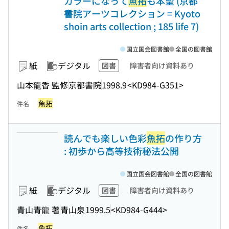
カラーになって
魚拓
も本望 (京都
書院アーツコレクション = Kyoto
shoin arts collection ; 185 life 7)
国立国会図書館
全国の図書館
紙
デジタル
図書
障害者向け資料あり
山本龍香 監修
京都書院
1998.9
<KD984-G351>
魚拓
件名
読んでも楽しい色彩
魚拓
の作り方
: 初歩から高等技術秘法公開
国立国会図書館
全国の図書館
紙
デジタル
図書
障害者向け資料あり
青山青龍 著
青山泉
1999.5
<KD984-G444>
魚拓
件名