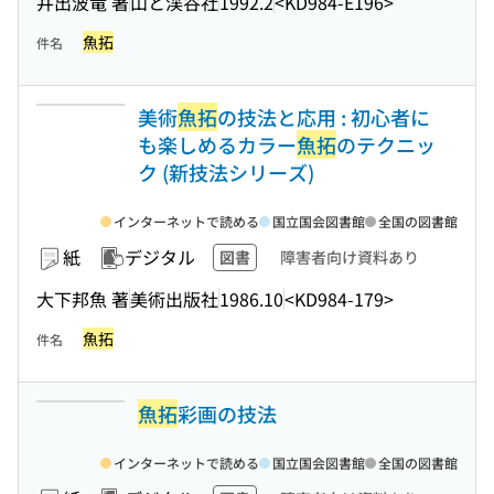
井出波竜 著
山と渓谷社
1992.2
<KD984-E196>
魚拓
件名
美術
魚拓
の技法と応用 : 初心者に
も楽しめるカラー
魚拓
のテクニッ
ク (新技法シリーズ)
インターネットで読める
国立国会図書館
全国の図書館
紙
デジタル
図書
障害者向け資料あり
大下邦魚 著
美術出版社
1986.10
<KD984-179>
魚拓
件名
魚拓
彩画の技法
インターネットで読める
国立国会図書館
全国の図書館