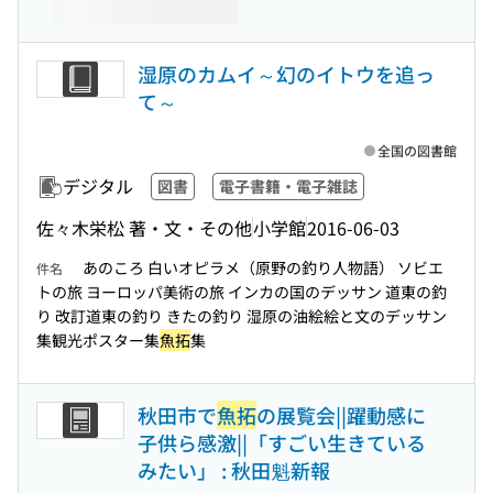
湿原のカムイ～幻のイトウを追っ
て～
全国の図書館
デジタル
図書
電子書籍・電子雑誌
佐々木栄松 著・文・その他
小学館
2016-06-03
あのころ 白いオピラメ（原野の釣り人物語） ソビエ
件名
トの旅 ヨーロッパ美術の旅 インカの国のデッサン 道東の釣
り 改訂道東の釣り きたの釣り 湿原の油絵絵と文のデッサン
集観光ポスター集
魚拓
集
秋田市で
魚拓
の展覧会||躍動感に
子供ら感激||「すごい生きている
みたい」 : 秋田魁新報