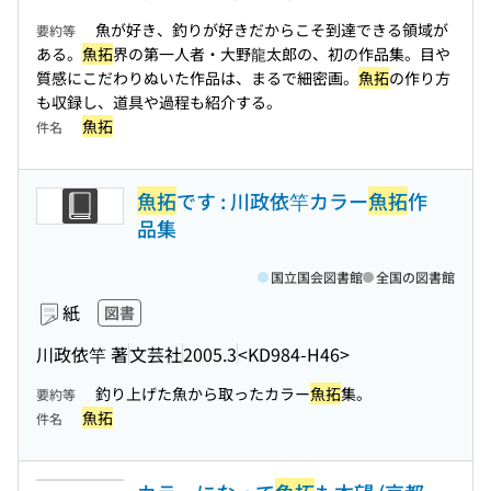
魚が好き、釣りが好きだからこそ到達できる領域が
要約等
ある。
魚拓
界の第一人者・大野龍太郎の、初の作品集。目や
質感にこだわりぬいた作品は、まるで細密画。
魚拓
の作り方
も収録し、道具や過程も紹介する。
魚拓
件名
魚拓
です : 川政依竿カラー
魚拓
作
品集
国立国会図書館
全国の図書館
紙
図書
川政依竿 著
文芸社
2005.3
<KD984-H46>
釣り上げた魚から取ったカラー
魚拓
集。
要約等
魚拓
件名