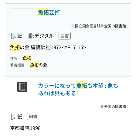
魚拓
芸術
国立国会図書館
全国の図書館
紙
デジタル
図書
魚拓
の会 編
講談社
1972
<YP17-15>
魚拓
件名
魚拓
の会
著者標目
カラーになって
魚拓
も本望 : 魚も
あれば貝もある!
全国の図書館
紙
図書
京都書院
1998