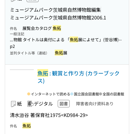
ミュージアムパーク茨城県自然博物館編集
ミュージアムパーク茨城県自然博物館
2006.1
展覧会カタログ
魚拓
件名
一般注記
...物館 タイトルは奥付による 「
魚拓
展によせて」(菅谷博)--
p2
魚拓
展
並列タイトル等（連結）
魚拓
: 観賞と作り方 (カラーブック
ス)
インターネットで読める
国立国会図書館
全国の図書館
紙
デジタル
図書
障害者向け資料あり
清水游谷 著
保育社
1975
<KD984-29>
魚拓
件名