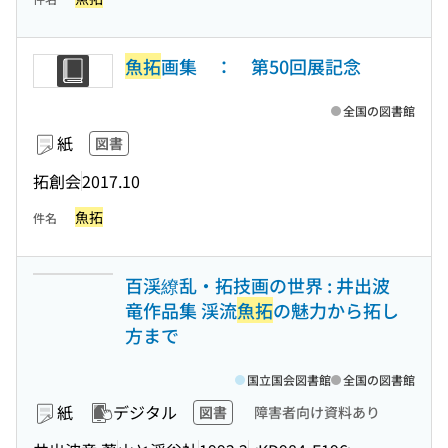
魚拓
画集 ： 第50回展記念
全国の図書館
紙
図書
拓創会
2017.10
魚拓
件名
百渓繚乱・拓技画の世界 : 井出波
竜作品集 渓流
魚拓
の魅力から拓し
方まで
国立国会図書館
全国の図書館
紙
デジタル
図書
障害者向け資料あり