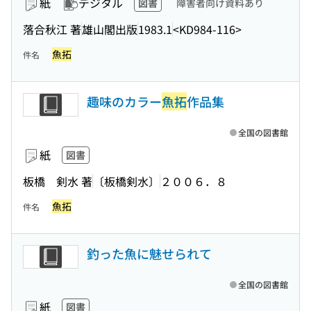
紙
デジタル
図書
障害者向け資料あり
落合秋江 著
雄山閣出版
1983.1
<KD984-116>
魚拓
件名
趣味のカラー
魚拓
作品集
全国の図書館
紙
図書
板橋 剣水 著
〔板橋剣水〕
２００６．８
魚拓
件名
釣った魚に魅せられて
全国の図書館
紙
図書