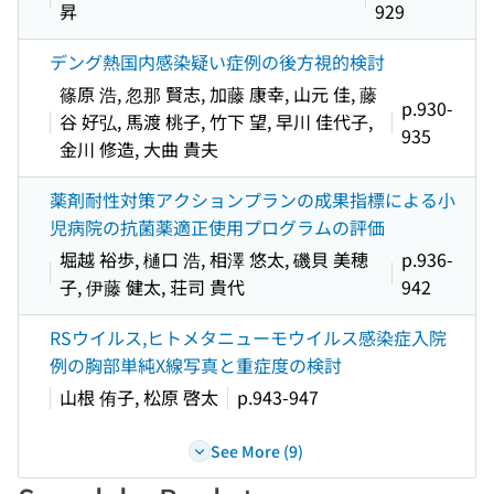
昇
929
デング熱国内感染疑い症例の後方視的検討
篠原 浩, 忽那 賢志, 加藤 康幸, 山元 佳, 藤
p.930-
谷 好弘, 馬渡 桃子, 竹下 望, 早川 佳代子,
935
金川 修造, 大曲 貴夫
薬剤耐性対策アクションプランの成果指標による小
児病院の抗菌薬適正使用プログラムの評価
堀越 裕歩, 樋口 浩, 相澤 悠太, 磯貝 美穂
p.936-
子, 伊藤 健太, 荘司 貴代
942
RSウイルス,ヒトメタニューモウイルス感染症入院
例の胸部単純X線写真と重症度の検討
山根 侑子, 松原 啓太
p.943-947
See More (9)