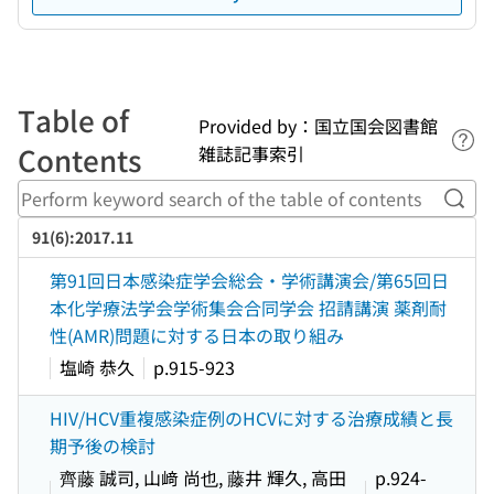
Table of
Provided by：国立国会図書館
Lin
Contents
雑誌記事索引
Perf
91(6):2017.11
第91回日本感染症学会総会・学術講演会/第65回日
本化学療法学会学術集会合同学会 招請講演 薬剤耐
性(AMR)問題に対する日本の取り組み
塩崎 恭久
p.915-923
HIV/HCV重複感染症例のHCVに対する治療成績と長
期予後の検討
齊藤 誠司, 山﨑 尚也, 藤井 輝久, 高田
p.924-