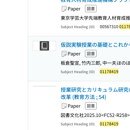
Paper
図書
東京学芸大学先端教育人材育成推
00567310
0117
Subject Heading (ID)
仮説実験授業の基礎とこれから :
Paper
図書
板倉聖宣, 竹内三郎, 中一夫
ほの
01178419
Subject Heading (ID)
授業研究とカリキュラム研究の
改革 (教育方法 ; 54)
Paper
図書
図書文化社
2025.10
<FC52-R258>
01178419
Subject Heading (ID)