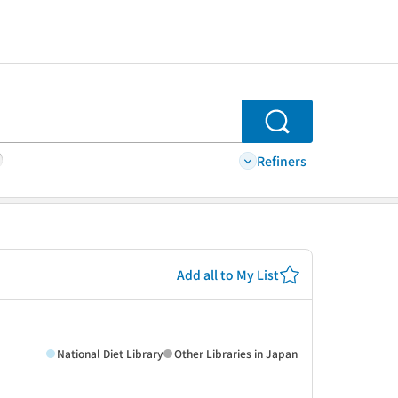
Search
Refiners
Add all to My List
National Diet Library
Other Libraries in Japan