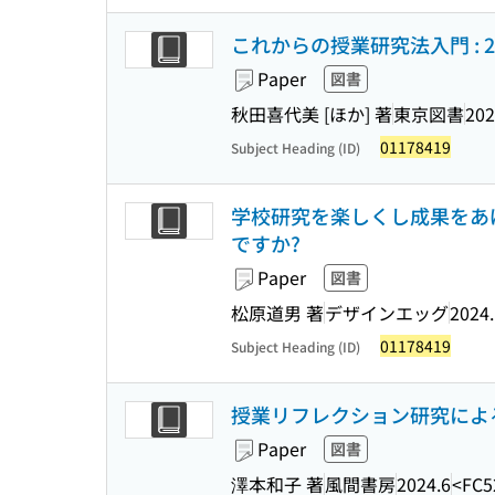
これからの授業研究法入門 :
Paper
図書
秋田喜代美 [ほか] 著
東京図書
202
01178419
Subject Heading (ID)
学校研究を楽しくし成果をあげ
ですか?
Paper
図書
松原道男 著
デザインエッグ
2024
01178419
Subject Heading (ID)
授業リフレクション研究による
Paper
図書
澤本和子 著
風間書房
2024.6
<FC5