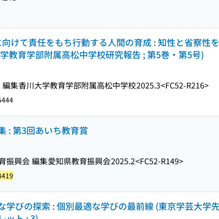
に向けて責任をもち行動する人間の育成 : 知性と省察性
大学教育学部附属高松中学校研究報告 ; 第5巻・第5号)
 編集
香川大学教育学部附属高松中学校
2025.3
<FC52-R216>
5444
 : 第3回あいち教育賞
育振興会 編集
愛知県教育振興会
2025.2
<FC52-R149>
8419
学びの探索 : 個別最適な学びの最前線 (東京学芸大学
ト ; 3)