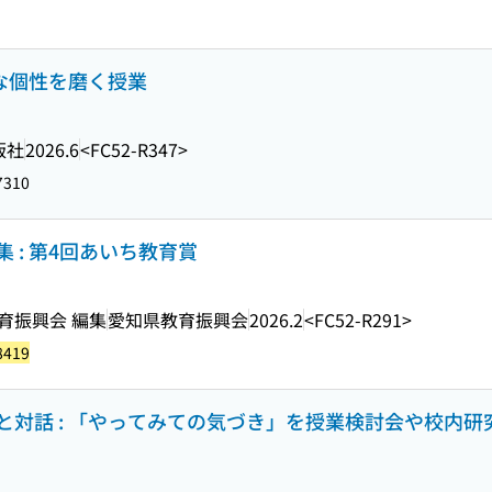
様な個性を磨く授業
版社
2026.6
<FC52-R347>
7310
 : 第4回あいち教育賞
育振興会 編集
愛知県教育振興会
2026.2
<FC52-R291>
8419
対話 : 「やってみての気づき」を授業検討会や校内研