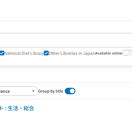
National Diet Library
Other Libraries in Japan
Available online
Group by title
 : 生活・総合