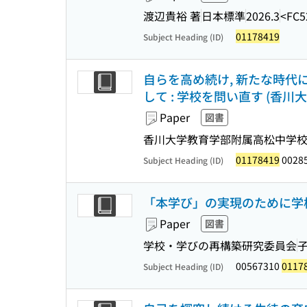
渡辺貴裕 著
日本標準
2026.3
<FC5
01178419
Subject Heading (ID)
自らを高め続け, 新たな時代
して : 学校を問い直す (香川
Paper
図書
香川大学教育学部附属高松中学校
01178419
0028
Subject Heading (ID)
「本学び」の実現のために学校
Paper
図書
学校・学びの再構築研究委員会
00567310
0117
Subject Heading (ID)