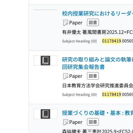
校内授業研究におけるリーダー
Paper
図書
有井優太 著
風間書房
2025.12
<FC
01178419
0056
Subject Heading (ID)
研究の取り組みと論文の執筆につ
回研究集会報告書
Paper
図書
日本教育方法学会研究推進委員会 
01178419
0056
Subject Heading (ID)
授業づくりの基礎・基本 : 
Paper
図書
森脇健夫 著
三恵社
2025.9
<FC52-