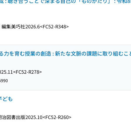
: 聴き合うことで深まる自己の「ものがたり」 : 令和8
 編集
美巧社
2026.6
<FC52-R348>
力を育む授業の創造 : 新たな文脈の課題に取り組むこと
025.11
<FC52-R278>
5990
子ども
明治図書出版
2025.10
<FC52-R260>