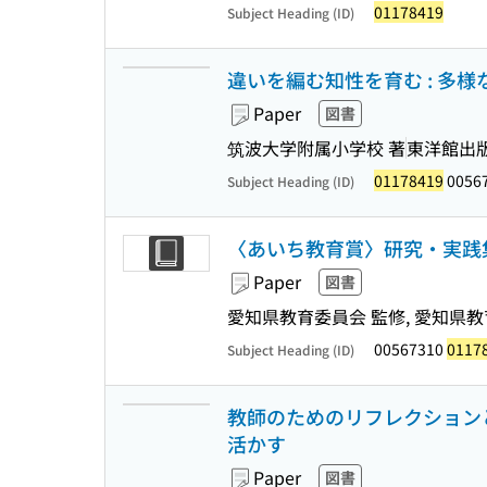
01178419
Subject Heading (ID)
違いを編む知性を育む : 多
Paper
図書
筑波大学附属小学校 著
東洋館出
01178419
0056
Subject Heading (ID)
〈あいち教育賞〉研究・実践集
Paper
図書
愛知県教育委員会 監修, 愛知県教
00567310
0117
Subject Heading (ID)
教師のためのリフレクションと
活かす
Paper
図書