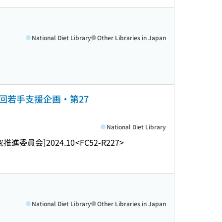
National Diet Library
Other Libraries in Japan
5回若手支援企画・第27
National Diet Library
究推進委員会]
2024.10
<FC52-R227>
National Diet Library
Other Libraries in Japan