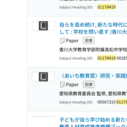
01178419
Subject Heading (ID)
自らを高め続け, 新たな時代
して : 学校を問い直す (香川
Paper
図書
香川大学教育学部附属高松中学校
01178419
0028
Subject Heading (ID)
〈あいち教育賞〉研究・実践集
Paper
図書
愛知県教育委員会 監修, 愛知県教
00567310
0117
Subject Heading (ID)
子どもが自ら学び始める新たな
教育人材育成推進機構ブックレッ