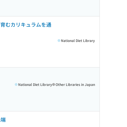
を育むカリキュラムを通
National Diet Library
National Diet Library
Other Libraries in Japan
先端