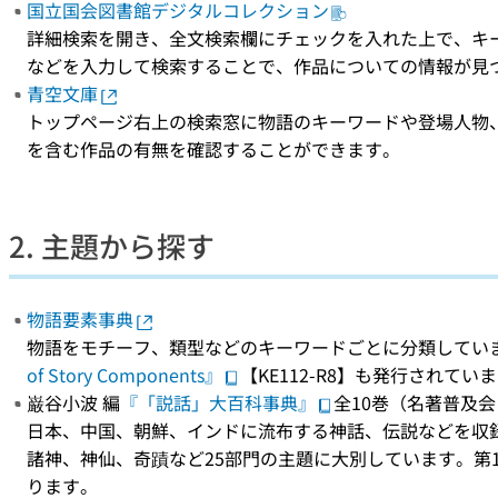
国立国会図書館デジタルコレクション
詳細検索を開き、全文検索欄にチェックを入れた上で、キ
などを入力して検索することで、作品についての情報が見
青空文庫
トップページ右上の検索窓に物語のキーワードや登場人物
を含む作品の有無を確認することができます。
2. 主題から探す
物語要素事典
物語をモチーフ、類型などのキーワードごとに分類してい
of Story Components』
【KE112-R8】も発行されてい
巌谷小波 編
『「説話」大百科事典』
全10巻（名著普及会 1
日本、中国、朝鮮、インドに流布する神話、伝説などを収
諸神、神仙、奇蹟など25部門の主題に大別しています。第
ります。