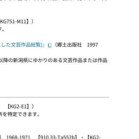
G751-M11】）
す。
にした文芸作品総覧)』
（郷土出版社 1997
明治以降の新潟県にゆかりのある文芸作品または作品
 【KG2-E1】）
所を特定できます。
968-1971 【910.33-Ta552b】・【KG2-