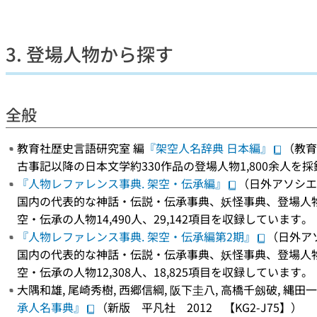
3. 登場人物から探す
全般
教育社歴史言語研究室 編
『架空人名辞典 日本編』
（教育社
古事記以降の日本文学約330作品の登場人物1,800余人を
『人物レファレンス事典. 架空・伝承編』
（日外アソシエー
国内の代表的な神話・伝説・伝承事典、妖怪事典、登場人物
空・伝承の人物14,490人、29,142項目を収録しています。
『人物レファレンス事典. 架空・伝承編第2期』
（日外アソ
国内の代表的な神話・伝説・伝承事典、妖怪事典、登場人物
空・伝承の人物12,308人、18,825項目を収録しています。
大隅和雄, 尾崎秀樹, 西郷信綱, 阪下圭八, 高橋千劔破, 縄田一
承人名事典』
（新版 平凡社 2012 【KG2-J75】）