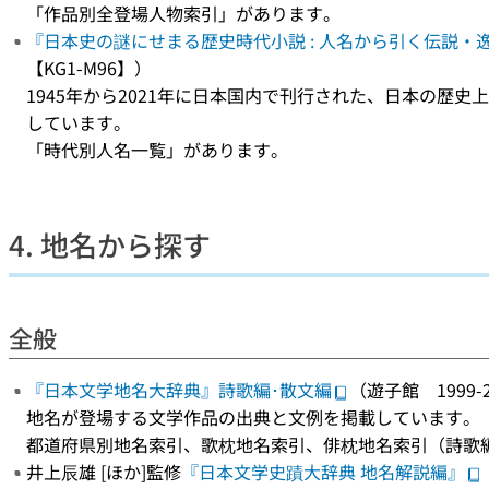
「作品別全登場人物索引」があります。
『日本史の謎にせまる歴史時代小説 : 人名から引く伝説・逸
【KG1-M96】）
1945年から2021年に日本国内で刊行された、日本の歴
しています。
「時代別人名一覧」があります。
4. 地名から探す
全般
『日本文学地名大辞典』詩歌編･散文編
（遊子館 1999-2
地名が登場する文学作品の出典と文例を掲載しています。
都道府県別地名索引、歌枕地名索引、俳枕地名索引（詩歌
井上辰雄 [ほか]監修
『日本文学史蹟大辞典 地名解説編』