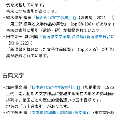
例を掲載しています。
巻末に地名索引があります。
鈴木俊裕 編著
『横浜近代文学事典』
（鼎書房 2021 【K
「第二部 横浜と文学作品の舞台」（pp.98-198）がありま
巻末の索引に場所（遺跡・碑）が収録されています。
田中栄一 [ほか]編
『新潟県文学全集 資料編 (新潟県を舞台
【KH6-G22】）
「新潟県を舞台にした文芸作品総覧」（pp.3-355）に
集が収録されています。
古典文学
加納重文 編
『日本古代文学地名索引』
（加納重文 1985
上代～南北朝期の文学作品に登場する実在の地名の掲載箇
排列は、諸国ごとの歴史的仮名遣いの五十音順です。
地名の「五十音索引」があります。
竹下数馬 編
『文学遺跡辞典』詩歌編･散文編
（東京堂出版 1