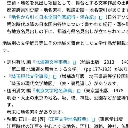
史蹟・地名を見出し項目として、舞台とする文学作品の出
都道府県別史蹟・地名索引、難読史蹟・地名索引がありま
『地名から引く日本全国作家紀行・滞在記』
（日外アソシ
明治時代以降の日本国内各地について書かれた紀行・滞在
各地方名見出しの下に、都道府県名見出しが立てられてい
地域別の文学辞典等にその地域を舞台とした文学作品が掲載
す。
志村有弘 編
『北海道文学事典』
（勉誠出版 2013 【KG
「第二部 北海道を舞台とする文学」（pp.177-193）があ
『埼玉現代文学事典』
（増補改訂版 埼玉県高等学校国語科
「埼玉の現代文学地図」（表・裏見返し）があります。
槌田満文 編
『東京文学地名辞典』
（東京堂出版 1978 
明治・大正の東京の地名、坂、橋、神社、公園などが登場
す。
巻末に地名索引があります。
執筆: 石川一郎 [等]
『江戸文学地名辞典』
（東京堂出版 19
江戸時代の江戸を中心とする地名、河川、道路、神社、仏