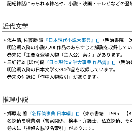
記紀神話にみられる神名や、小説・映画・テレビなどの登
近代文学
浅井清, 佐藤勝 編
『日本現代小説大事典』
（明治書院 20
明治期以降の小説2,200作品のあらすじと解説を収録して
巻末に「主要な登場人物（主人公）索引」があります。
三好行雄 [ほか]編
『日本現代文学大事典 作品篇』
（明治書
明治期以降の日本文学3,394作品を収録しています。
巻末の付録に「作中人物索引」があります。
推理小説
郷原宏 著
『名探偵事典 日本編』
（東京書籍 1995 【KE
名探偵を職業別（警察関係、検事・弁護士、私立探偵、そ
巻末に「探偵＆脇役名索引」があります。