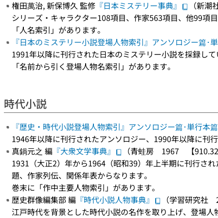
権田萬治, 新保博久 監修
『日本ミステリー事典』
（新潮社
シリーズ・キャラクター108項目、作家563項目、他99項
「人名索引」があります。
『日本のミステリー小説登場人物索引』アンソロジー篇･
1991年以降に刊行された日本のミステリー小説を採録して
「名前から引く登場人物名索引」があります。
時代小説
『歴史・時代小説登場人物索引』アンソロジー篇･単行本篇
1946年以降に刊行されたアンソロジー、1990年以降に
真鍋元之 編
『大衆文学事典』
（青蛙房 1967 【910.32
1931（大正2）年から1964（昭和39）年上半期に刊行
題、作家列伝、関係年表からなります。
巻末に「作中主要人物索引」があります。
歴史群像編集部 編
『時代小説人物事典』
（学習研究社 20
江戸時代を背景とした時代小説の名作を取り上げ、登場人