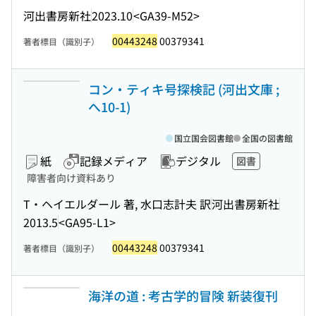
河出書房新社
2023.10
<GA39-M52>
00443248
00379341
著者標目（識別子）
コン・ティキ号探検記 (河出文庫 ;
へ10-1)
国立国会図書館
全国の図書館
紙
記録メディア
デジタル
図書
障害者向け資料あり
T・ヘイエルダール 著, 水口志計夫 訳
河出書房新社
2013.5
<GA95-L1>
00443248
00379341
著者標目（識別子）
海洋の道 : 考古学的冒険 新装復刊