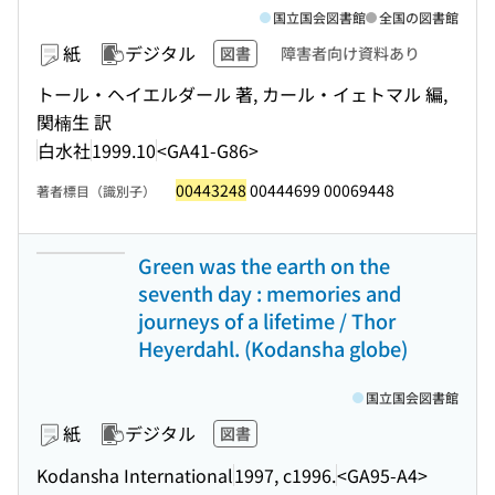
国立国会図書館
全国の図書館
紙
デジタル
図書
障害者向け資料あり
トール・ヘイエルダール 著, カール・イェトマル 編,
関楠生 訳
白水社
1999.10
<GA41-G86>
00443248
00444699 00069448
著者標目（識別子）
Green was the earth on the
seventh day : memories and
journeys of a lifetime / Thor
Heyerdahl. (Kodansha globe)
国立国会図書館
紙
デジタル
図書
Kodansha International
1997, c1996.
<GA95-A4>