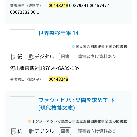
00443248
00379341 00457477
著者標目（識別子）
00072332 00...
世界探検全集 14
国立国会図書館
全国の図書館
紙
デジタル
図書
障害者向け資料あり
河出書房新社
1978.4
<GA39-18>
00443248
著者標目（識別子）
ファツ・ヒバ : 楽園を求めて 下
(現代教養文庫)
インターネットで読める
国立国会図書館
全国の図書館
紙
デジタル
図書
障害者向け資料あり