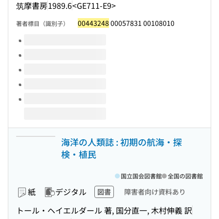
筑摩書房
1989.6
<GE711-E9>
00443248
00057831 00108010
著者標目（識別子）
このタイトルの巻号
海洋の人類誌 : 初期の航海・探
検・植民
国立国会図書館
全国の図書館
紙
デジタル
図書
障害者向け資料あり
トール・ヘイエルダール 著, 国分直一, 木村伸義 訳