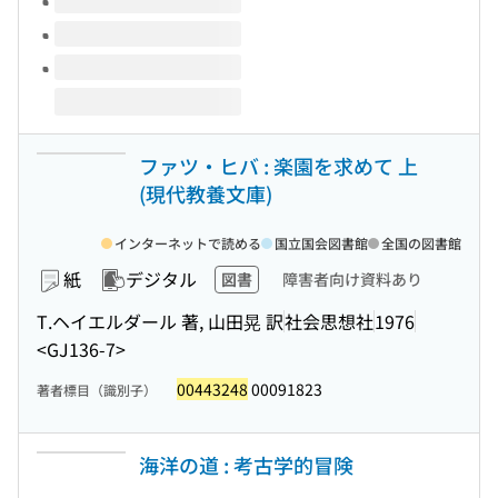
ファツ・ヒバ : 楽園を求めて 上
(現代教養文庫)
インターネットで読める
国立国会図書館
全国の図書館
紙
デジタル
図書
障害者向け資料あり
T.ヘイエルダール 著, 山田晃 訳
社会思想社
1976
<GJ136-7>
00443248
00091823
著者標目（識別子）
海洋の道 : 考古学的冒険