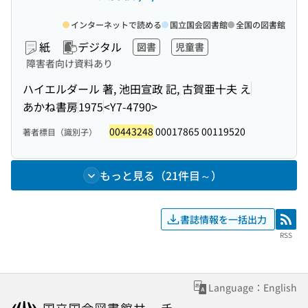
インターネットで読める
国立国会図書館
全国の図書館
紙
デジタル
図書
児童書
障害者向け資料あり
ハイエルダール 著, 池田宣政 記, 古賀亜十夫 え
あかね書房
1975
<Y7-4790>
00443248
00017865 00119520
著者標目（識別子）
もっと見る（21件目～）
書誌情報を一括出力
RSS
RSS
Language：English