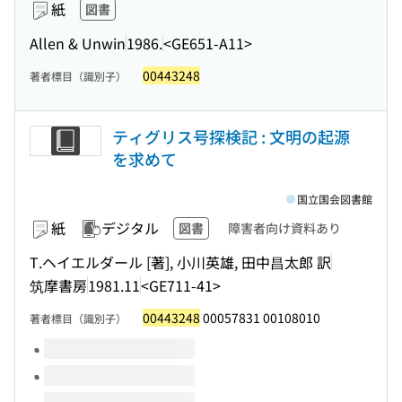
紙
図書
Allen & Unwin
1986.
<GE651-A11>
00443248
著者標目（識別子）
ティグリス号探検記 : 文明の起源
を求めて
国立国会図書館
紙
デジタル
図書
障害者向け資料あり
T.ヘイエルダール [著], 小川英雄, 田中昌太郎 訳
筑摩書房
1981.11
<GE711-41>
00443248
00057831 00108010
著者標目（識別子）
このタイトルの巻号