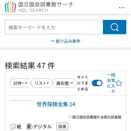
メニ
本文へ移動
検索
絞り込み条件
検索結果 47 件
一括
タイト
お気
ルでま
に入
とめる
り
世界探検全集 14
国立国会図書館
全国の図書館
紙
デジタル
図書