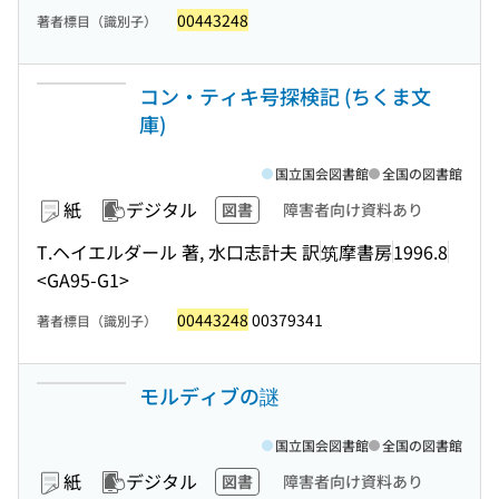
00443248
著者標目（識別子）
コン・ティキ号探検記 (ちくま文
庫)
国立国会図書館
全国の図書館
紙
デジタル
図書
障害者向け資料あり
T.ヘイエルダール 著, 水口志計夫 訳
筑摩書房
1996.8
<GA95-G1>
00443248
00379341
著者標目（識別子）
モルディブの謎
国立国会図書館
全国の図書館
紙
デジタル
図書
障害者向け資料あり