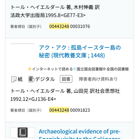
トール・ヘイエルダール 著, 木村伸義 訳
法政大学出版局
1995.8
<GE77-E3>
00443248
00031076
著者標目（識別子）
アク・アク : 孤島イースター島の
秘密 (現代教養文庫 ; 1448)
インターネットで読める
国立国会図書館
全国の図書館
紙
デジタル
図書
障害者向け資料あり
トール・ヘイエルダール 著, 山田晃 訳
社会思想社
1992.12
<GJ136-E4>
00443248
00091823
著者標目（識別子）
Archaeological evidence of pre-
Spanish visits to the Galápagos