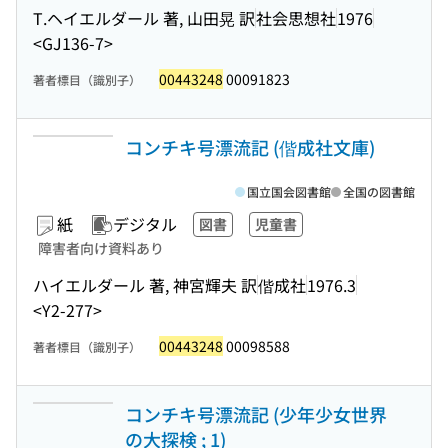
T.ヘイエルダール 著, 山田晃 訳
社会思想社
1976
<GJ136-7>
00443248
00091823
著者標目（識別子）
コンチキ号漂流記 (偕成社文庫)
国立国会図書館
全国の図書館
紙
デジタル
図書
児童書
障害者向け資料あり
ハイエルダール 著, 神宮輝夫 訳
偕成社
1976.3
<Y2-277>
00443248
00098588
著者標目（識別子）
コンチキ号漂流記 (少年少女世界
の大探検 ; 1)