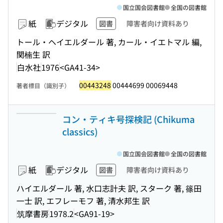
国立国会図書館
全国の図書館
紙
デジタル
図書
障害者向け資料あり
トール・ヘイエルダール 著, カール・イエトマル 編,
関楠生 訳
白水社
1976
<GA41-34>
00443248
00444699 00069448
著者標目（識別子）
コン・ティキ号探検記 (Chikuma
classics)
国立国会図書館
全国の図書館
紙
デジタル
図書
障害者向け資料あり
ハイエルダール 著, 水口志計夫 訳, スターク 著, 篠田
一士 訳, エフレーモフ 著, 清水邦生 訳
筑摩書房
1978.2
<GA91-19>