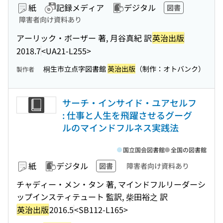
紙
記録メディア
デジタル
図書
障害者向け資料あり
アーリック・ボーザー 著, 月谷真紀 訳
英治出版
2018.7
<UA21-L255>
桐生市立点字図書館
英治出版
（制作：オトバンク）
製作者
サーチ・インサイド・ユアセルフ
: 仕事と人生を飛躍させるグーグ
ルのマインドフルネス実践法
国立国会図書館
全国の図書館
紙
デジタル
図書
障害者向け資料あり
チャディー・メン・タン 著, マインドフルリーダーシ
ップインスティテュート 監訳, 柴田裕之 訳
英治出版
2016.5
<SB112-L165>