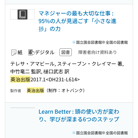
マネジャーの最も大切な仕事 :
95%の人が見過ごす「小さな進
捗」の力
国立国会図書館
全国の図書館
紙
デジタル
図書
障害者向け資料あり
テレサ・アマビール, スティーブン・クレイマー 著,
中竹竜二 監訳, 樋口武志 訳
英治出版
2017.1
<DH231-L614>
英治出版
（制作：オトバンク）
製作者
Learn Better : 頭の使い方が変わ
り、学びが深まる6つのステップ
国立国会図書館
全国の図書館