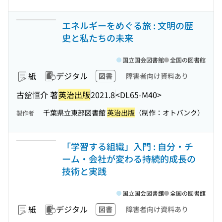
エネルギーをめぐる旅 : 文明の歴
史と私たちの未来
国立国会図書館
全国の図書館
紙
デジタル
図書
障害者向け資料あり
古舘恒介 著
英治出版
2021.8
<DL65-M40>
千葉県立東部図書館
英治出版
（制作：オトバンク）
製作者
「学習する組織」入門 : 自分・チ
ーム・会社が変わる持続的成長の
技術と実践
国立国会図書館
全国の図書館
紙
デジタル
図書
障害者向け資料あり