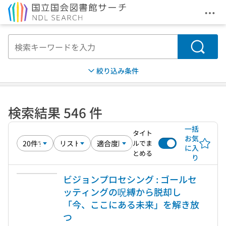
メニ
本文へ移動
検索
絞り込み条件
検索結果 546 件
一括
タイト
お気
ルでま
に入
とめる
り
ビジョンプロセシング : ゴールセ
ッティングの呪縛から脱却し
「今、ここにある未来」を解き放
つ