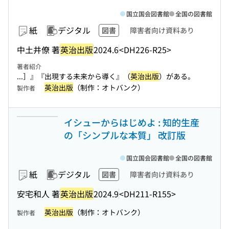
国立国会図書館
全国の図書館
紙
デジタル
図書
障害者向け資料あり
中土井僚 著
英治出版
2024.6
<DH226-R25>
著者紹介
...］』『出現する未来から導く』（
英治出版
）がある。
英治出版
（制作：オトバンク）
製作者
イシューからはじめよ : 知的生産
の「シンプルな本質」 改訂版
国立国会図書館
全国の図書館
紙
デジタル
図書
障害者向け資料あり
安宅和人 著
英治出版
2024.9
<DH211-R155>
英治出版
（制作：オトバンク）
製作者