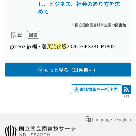
し、ビジネス、社会のあり方を求
めて
国立国会図書館
全国の図書館
紙
図書
greenz.jp 編・著
英治出版
2026.2
<EG281-R180>
もっと見る（21件目～）
書誌情報を一括出力
RSS
RSS
Language：English