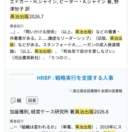
エドガー・H.シャイン, ピーター・A.シャイン 著, 野
津智子 訳
英治出版
2026.7
著者紹介
...』、『問いかける技術』（以上、
英治出版
）などの著書・
共著書がある。2...
...謙虚なリーダーシップ』（旧版、
英治出
版
）などがある。スタンフォード大...
...ーガンの成人発達理
論』（以上、
英治出版
）、『死ぬ気で自分を愛しなさい』
（河出書房新社）、『５つのツ...
HRBP : 戦略実行を支援する人事
国立国会図書館
全国の図書館
紙
図書
加藤雅則, 経営ケース研究所 著
英治出版
2026.8
著者紹介
...ー『組織は変われるか』（単著、
英治出版
）、2019年にス