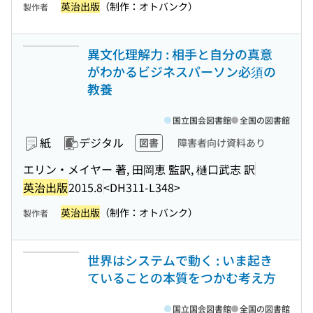
英治出版
（制作：オトバンク）
製作者
異文化理解力 : 相手と自分の真意
がわかるビジネスパーソン必須の
教養
国立国会図書館
全国の図書館
紙
デジタル
図書
障害者向け資料あり
エリン・メイヤー 著, 田岡恵 監訳, 樋口武志 訳
英治出版
2015.8
<DH311-L348>
英治出版
（制作：オトバンク）
製作者
世界はシステムで動く : いま起き
ていることの本質をつかむ考え方
国立国会図書館
全国の図書館