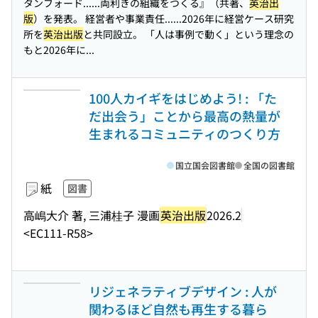
タンフォード...
...両利きの組織をつくる』（共著、
英治出
版
）を発表。 経営者や事業責任...
...2026年に経営ケース研究
所を
英治出版
と共同設立。 「人は事例で動く」という理念の
もと2026年に...
100人カイギをはじめよう! : 「た
だ出会う」ことから最高の熱量が
生まれるコミュニティのつくり方
国立国会図書館
全国の図書館
紙
図書
高嶋大介 著, 三浦桂子 漫画
英治出版
2026.2
<EC111-R58>
リジェネラティブデザイン : 人が
関わるほど自然も再生する暮ら