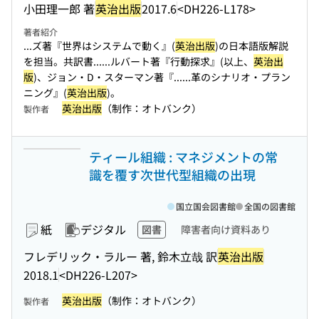
小田理一郎 著
英治出版
2017.6
<DH226-L178>
著者紹介
...ズ著『世界はシステムで動く』(
英治出版
)の日本語版解説
を担当。共訳書...
...ルバート著『行動探求』(以上、
英治出
版
)、ジョン・D・スターマン著『...
...革のシナリオ・プラン
ニング』(
英治出版
)。
英治出版
（制作：オトバンク）
製作者
ティール組織 : マネジメントの常
識を覆す次世代型組織の出現
国立国会図書館
全国の図書館
紙
デジタル
図書
障害者向け資料あり
フレデリック・ラルー 著, 鈴木立哉 訳
英治出版
2018.1
<DH226-L207>
英治出版
（制作：オトバンク）
製作者