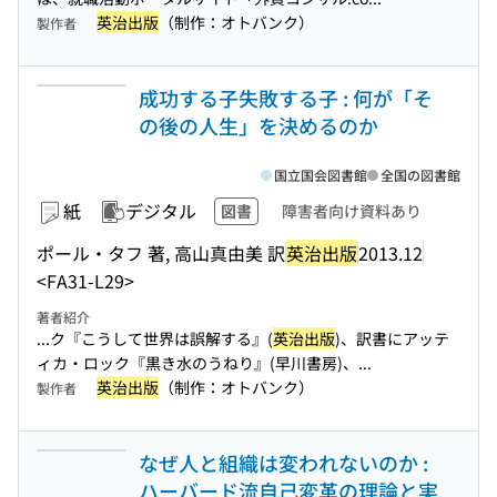
英治出版
（制作：オトバンク）
製作者
成功する子失敗する子 : 何が「そ
の後の人生」を決めるのか
国立国会図書館
全国の図書館
紙
デジタル
図書
障害者向け資料あり
ポール・タフ 著, 高山真由美 訳
英治出版
2013.12
<FA31-L29>
著者紹介
...ク『こうして世界は誤解する』(
英治出版
)、訳書にアッテ
ィカ・ロック『黒き水のうねり』(早川書房)、...
英治出版
（制作：オトバンク）
製作者
なぜ人と組織は変われないのか :
ハーバード流自己変革の理論と実