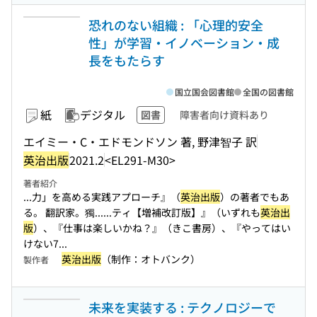
恐れのない組織 : 「心理的安全
性」が学習・イノベーション・成
長をもたらす
国立国会図書館
全国の図書館
紙
デジタル
図書
障害者向け資料あり
エイミー・C・エドモンドソン 著, 野津智子 訳
英治出版
2021.2
<EL291-M30>
著者紹介
...力」を高める実践アプローチ』（
英治出版
）の著者でもあ
る。 翻訳家。獨...
...ティ【増補改訂版】』（いずれも
英治出
版
）、『仕事は楽しいかね？』（きこ書房）、『やってはい
けない7...
英治出版
（制作：オトバンク）
製作者
未来を実装する : テクノロジーで