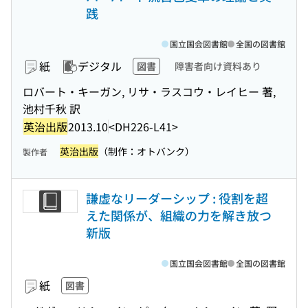
践
国立国会図書館
全国の図書館
紙
デジタル
図書
障害者向け資料あり
ロバート・キーガン, リサ・ラスコウ・レイヒー 著,
池村千秋 訳
英治出版
2013.10
<DH226-L41>
英治出版
（制作：オトバンク）
製作者
謙虚なリーダーシップ : 役割を超
えた関係が、組織の力を解き放つ
新版
国立国会図書館
全国の図書館
紙
図書