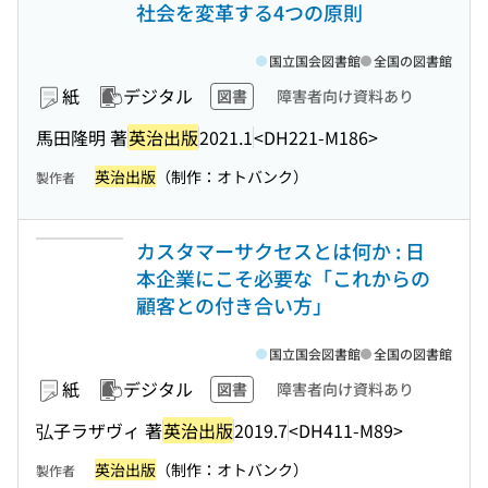
社会を変革する4つの原則
国立国会図書館
全国の図書館
紙
デジタル
図書
障害者向け資料あり
馬田隆明 著
英治出版
2021.1
<DH221-M186>
英治出版
（制作：オトバンク）
製作者
カスタマーサクセスとは何か : 日
本企業にこそ必要な「これからの
顧客との付き合い方」
国立国会図書館
全国の図書館
紙
デジタル
図書
障害者向け資料あり
弘子ラザヴィ 著
英治出版
2019.7
<DH411-M89>
英治出版
（制作：オトバンク）
製作者