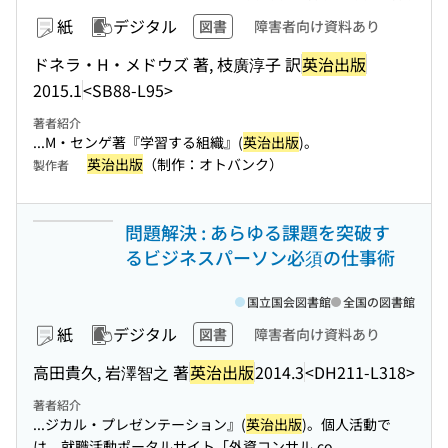
紙
デジタル
図書
障害者向け資料あり
ドネラ・H・メドウズ 著, 枝廣淳子 訳
英治出版
2015.1
<SB88-L95>
著者紹介
...M・センゲ著『学習する組織』(
英治出版
)。
英治出版
（制作：オトバンク）
製作者
問題解決 : あらゆる課題を突破す
るビジネスパーソン必須の仕事術
国立国会図書館
全国の図書館
紙
デジタル
図書
障害者向け資料あり
高田貴久, 岩澤智之 著
英治出版
2014.3
<DH211-L318>
著者紹介
...ジカル・プレゼンテーション』(
英治出版
)。個人活動で
は、就職活動ポータルサイト「外資コンサル.co...