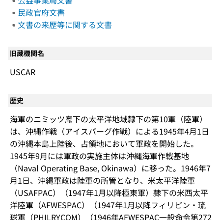
公益事業局文書
民政官府文書
文書の来歴等に関する文書
旧蔵機関名
USCAR
歴史
海軍のニミッツ麾下の太平洋地域隷下の第10軍（陸軍）
は、沖縄作戦（アイスバーグ作戦）による1945年4月1日
の沖縄本島上陸後、占領地において軍政を開始した。
1945年9月には軍政の実施主体は沖縄海軍作戦基地
（Naval Operating Base, Okinawa）に移った。1946年7
月1日、沖縄軍政は陸軍の所管となり、米太平洋陸軍
（USAFPAC）（1947年1月以降極東軍）隷下の米西太平
洋陸軍（AFWESPAC）（1947年1月以降フィリピン・琉
球軍（PHILRYCOM）（1946年AFWESPAC一般命令第272