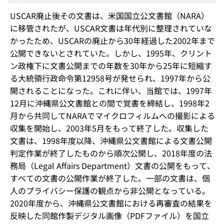
USCAR廃止後その文書は、米国国立公文書館（NARA）
に移管されたが、USCAR文書は年代別に整理されていな
かったため、USCARの廃止から30年経過した2002年まで
公開できないとされていた。しかし、1995年、クリント
ン政権下に文書公開までの年数を30年から25年に短縮す
る大統領行政命令第12958号が発せられ、1997年から公
開されることになった。これに伴い、当館では、1997年
12月に沖縄県公文書館との間で覚書を締結し、1998年2
月から共同してNARAでマイクロフィルムへの撮影による
収集を開始し、2003年5月をもって終了した。収集した
文書は、1998年度以降、沖縄県公文書館による文書公開
判定作業が終了したものから順次公開し、2018年度の法
務局（Legal Affairs Department）文書の公開をもって、
すべての文書の公開作業が終了した。一部の文書は、個
人のプライバシー保護の観点から非公開となっている。
2020年度から、沖縄県公文書館における再審査の結果を
反映した同館作製デジタル画像（PDFファイル）を国立