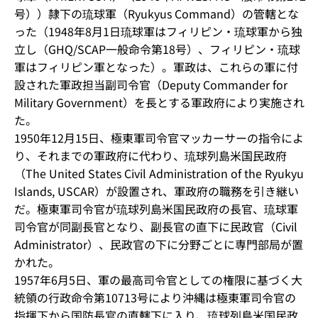
号））隷下の琉球軍（Ryukyus Command）の管轄とな
った（1948年8月1日琉球軍はフィリピン・琉球軍から独
立し（GHQ/SCAP一般命令第18号）、フィリピン・琉球
軍はフィリピン軍となった）。軍政は、これらの軍に付
設された軍政担当副司令官（Deputy Commander for
Military Government）を長とする軍政府により実施され
た。
1950年12月15日、極東軍司令官マッカーサーの指令によ
り、それまでの軍政府に代わり、琉球列島米国民政府
（The United States Civil Administration of the Ryukyu
Islands, USCAR）が設置され、軍政府の職務を引き継い
だ。極東軍司令官が琉球列島米国民政府の長官、琉球軍
司令官が同副長官となり、副長官の直下に民政官（Civil
Administrator）、民政官の下に分野ごとに専門部局が置
かれた。
1957年6月5日、軍の最高司令官としての権限に基づく大
統領の行政命令第10713号により沖縄は極東軍司令官の
指揮下から国防長官の直轄下に入り、琉球列島米国民政