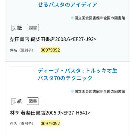
せるパスタのアイディア
国立国会図書館
全国の図書館
紙
図書
柴田書店 編
柴田書店
2008.6
<EF27-J92>
00979092
件名（識別子）
ディープ・パスタ : トルッキオ生
パスタ70のテクニック
国立国会図書館
全国の図書館
紙
図書
林亨 著
柴田書店
2005.9
<EF27-H541>
00979092
件名（識別子）