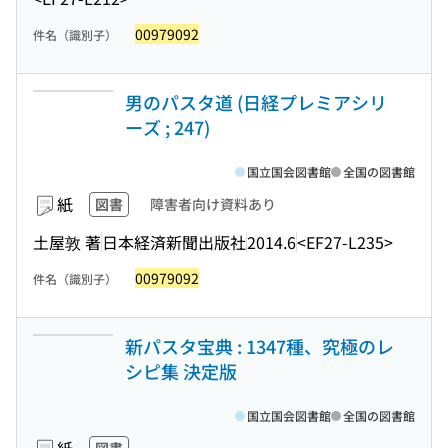
00979092
件名（識別子）
男のパスタ道 (日経プレミアシリ
ーズ ; 247)
国立国会図書館
全国の図書館
紙
図書
障害者向け資料あり
土屋敦 著
日本経済新聞出版社
2014.6
<EF27-L235>
00979092
件名（識別子）
新パスタ宝典 : 1347種、究極のレ
シピ集 決定版
国立国会図書館
全国の図書館