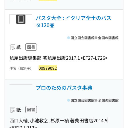
パスタ大全 : イタリア全土のパス
タ120品
国立国会図書館
全国の図書館
紙
図書
旭屋出版編集部 著
旭屋出版
2017.1
<EF27-L726>
00979092
件名（識別子）
プロのためのパスタ事典
国立国会図書館
全国の図書館
紙
図書
西口大輔, 小池教之, 杉原一禎 著
柴田書店
2014.5
<EF27-L212>