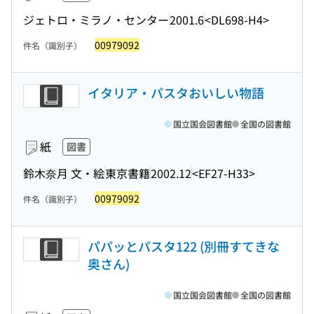
ジェトロ・ミラノ・センター
2001.6
<DL698-H4>
00979092
件名（識別子）
イタリア・パスタおいしい物語
国立国会図書館
全国の図書館
紙
図書
鈴木奈月 文・絵
東京書籍
2002.12
<EF27-H33>
00979092
件名（識別子）
パパッとパスタ122 (別冊すてきな
奥さん)
国立国会図書館
全国の図書館