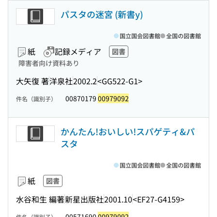
パスタの迷宮 (新書y)
国立国会図書館
全国の図書館
紙
記録メディア
図書
障害者向け資料あり
大矢復 著
洋泉社
2002.2
<GG522-G1>
00870179
00979092
件名（識別子）
かんたん!おいしい!スパゲティ&パ
スタ
国立国会図書館
全国の図書館
紙
図書
水谷和生 編著
新星出版社
2001.10
<EF27-G4159>
00571690
00979092
件名（識別子）