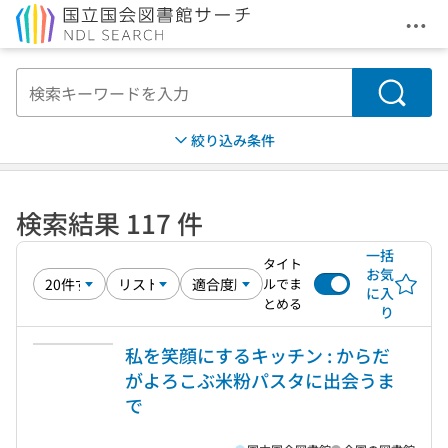
メニ
本文へ移動
検索
絞り込み条件
検索結果 117 件
一括
タイト
お気
ルでま
に入
とめる
り
私を笑顔にするキッチン : からだ
がよろこぶ米粉パスタに出会うま
で