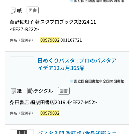
国立国会図書館
全国の図書館
紙
図書
藤野佐知子 著
スタブロブックス
2024.11
<EF27-R222>
00979092
001107721
件名（識別子）
日めくりパスタ : プロのパスタア
イデア12カ月365品
国立国会図書館
全国の図書館
紙
デジタル
図書
柴田書店 編
柴田書店
2019.4
<EF27-M52>
00979092
件名（識別子）
パスタ入門 改訂版 (食品知識ミニ