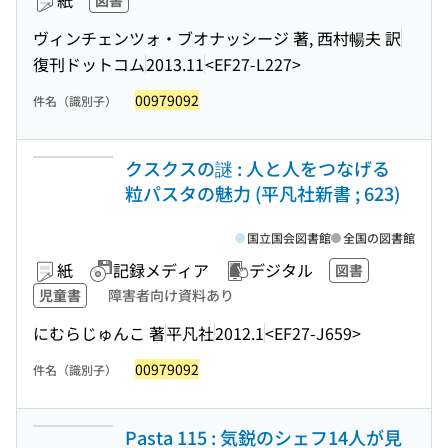
紙
図書
ヴィンチェンツォ・ブオナッシージ 著, 西村暢夫 訳
復刊ドットコム
2013.11
<EF27-L227>
00979092
件名（識別子）
クスクスの謎 : 人と人をつなげる
粒パスタの魅力 (平凡社新書 ; 623)
国立国会図書館
全国の図書館
紙
記録メディア
デジタル
図書
児童書
障害者向け資料あり
にむらじゅんこ 著
平凡社
2012.1
<EF27-J659>
00979092
件名（識別子）
Pasta 115 : 気鋭のシェフ14人が見