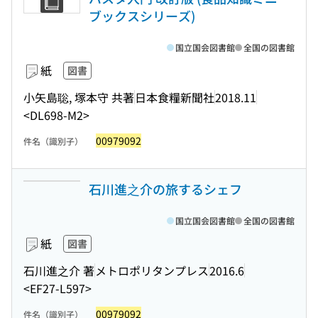
ブックスシリーズ)
国立国会図書館
全国の図書館
紙
図書
小矢島聡, 塚本守 共著
日本食糧新聞社
2018.11
<DL698-M2>
00979092
件名（識別子）
石川進之介の旅するシェフ
国立国会図書館
全国の図書館
紙
図書
石川進之介 著
メトロポリタンプレス
2016.6
<EF27-L597>
00979092
件名（識別子）