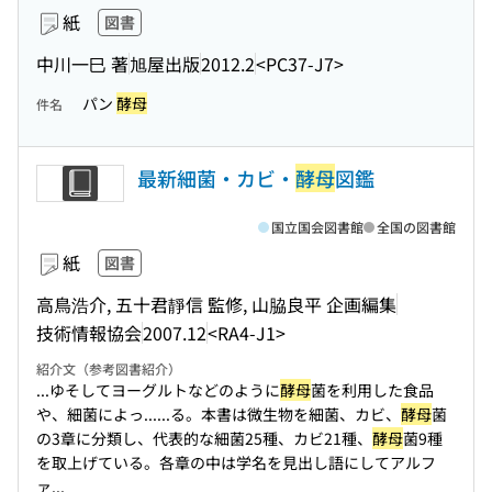
紙
図書
中川一巳 著
旭屋出版
2012.2
<PC37-J7>
パン
酵母
件名
最新細菌・カビ・
酵母
図鑑
国立国会図書館
全国の図書館
紙
図書
高鳥浩介, 五十君靜信 監修, 山脇良平 企画編集
技術情報協会
2007.12
<RA4-J1>
紹介文（参考図書紹介）
...ゆそしてヨーグルトなどのように
酵母
菌を利用した食品
や、細菌によっ...
...る。本書は微生物を細菌、カビ、
酵母
菌
の3章に分類し、代表的な細菌25種、カビ21種、
酵母
菌9種
を取上げている。各章の中は学名を見出し語にしてアルフ
ァ...