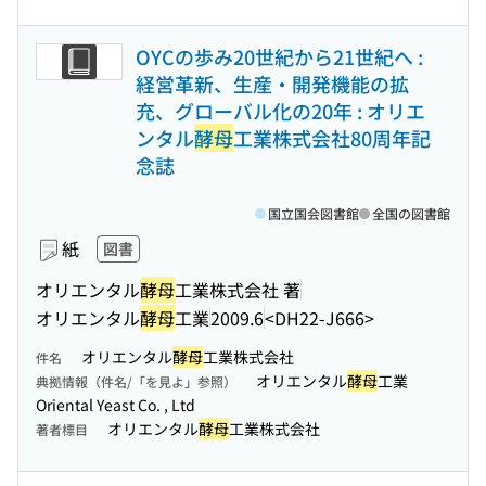
OYCの歩み20世紀から21世紀へ :
経営革新、生産・開発機能の拡
充、グローバル化の20年 : オリエ
ンタル
酵母
工業株式会社80周年記
念誌
国立国会図書館
全国の図書館
紙
図書
オリエンタル
酵母
工業株式会社 著
オリエンタル
酵母
工業
2009.6
<DH22-J666>
オリエンタル
酵母
工業株式会社
件名
オリエンタル
酵母
工業
典拠情報（件名/「を見よ」参照）
Oriental Yeast Co. , Ltd
オリエンタル
酵母
工業株式会社
著者標目