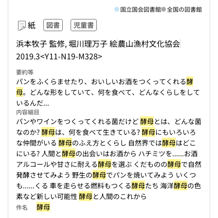
国立国会図書館
全国の図書館
紙
図書
児童書
浜本牧子 監修, 堀川理万子 絵
農山漁村文化協会
2019.3
<Y11-N19-M328>
要約等
パンをふくらませたり、おいしいお酒をつくってくれる
酵
母
。どんな形をしていて、何を食べて、どんなくらしをして
いるんだ...
内容細目
パンやワインをつくってくれる菌だけど
酵母
とは、どんな菌
なのか?
酵母
は、何を食べて生きている?
酵母
にもいろいろ
な仲間がいる
酵母
のふえ方とくらし 自然界では
酵母
はどこ
にいる? 人間と
酵母
の出会いはお酒から ハチミツを...
...お酒
アルコールや甘さに耐える
酵母
を選ぶ くだものの
酵母
で自然
発酵させてみよう 野生の
酵母
でパンを焼いてみよう いくつ
も...
...くる 車を走らせる燃料もつくる
酵母
たち 海洋
酵母
の色
素など新しい可能性
酵母
と人間のこれから
酵母
件名