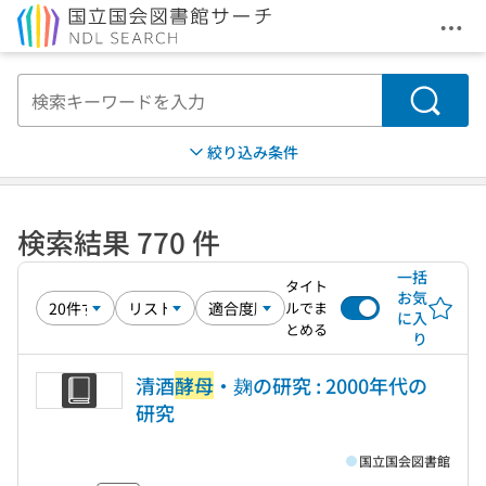
メニ
本文へ移動
検索
絞り込み条件
検索結果 770 件
一括
タイト
お気
ルでま
に入
とめる
り
清酒
酵母
・麹の研究 : 2000年代の
研究
国立国会図書館