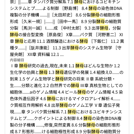
崇］||...
...章 タンパク質分解系 7.1
酵母
におけるユビキチン
システムとプ...
...よる制御 ［野島博］ 8.4
酵母
の染色体DNA
複製の分子機構 ...
...||［太田邦史］ 8.6 分裂
酵母
の細胞形態
形成 ［久米一規］|...
...||［田中一馬］ 8.9 分裂
酵母
の細胞質
分裂 ［馬渕一誠］ I...
...成 ［中村太郎］ 9.3 出芽
酵母
，分裂
酵母
の接合型変換 ［原島俊］ X章...
...パク質 ［河野憲二］ XI
章
酵母
と応用 11.1 酒類醸造における
酵母
［下飯仁］ 11.2 異
種タ...
...|［阪井康能］ 11.3 出芽
酵母
のシステム生物学 ［守
屋央朗］ XII章 資料編 12.1 ...
内容細目
Ⅰ章
酵母
研究の過去,現在,未来 1.1
酵母
はどんな生物か 1.2
生化学の勃興と
酵母
1.3
酵母
遺伝学の発展 1.4 組換えD...
...の
到来 1.5 ゲノム生物学と
酵母
研究の将来 Ⅱ章 系統分類・
生...
...分類と進化 2.2 白然界での
酵母
Ⅲ章 真核生物としての
細胞体...
...aのゲノム情報 4.4 ビール
酵母
のゲノム情報 4.5 染
色体外遺伝因子 4.6
酵母
におけるマイクロアレイ解析 4...
...
ク質相互作用解析 4.8 出芽
酵母
のゲノム工学 Ⅴ章 遺伝子発
現...
...章 タンパク質分解系 7.1
酵母
におけるユビキチンシス
テムとプ...
...クポイントによる制御 8.4
酵母
の染色体DNA複
製の分子機構 ...
...,修復,突然変異 8.6 分裂
酵母
の細胞形態形
成 8.7 形態形...
...ける細胞極性形成 8.9 分裂
酵母
の細胞質分