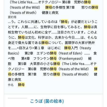
（The Little Yea...
...オテクノロジー 第6章 荒野の
酵母
（Yeasts of the Wild）
酵母
の多様性 第7章 怒りの
酵母
（Yeasts of Wrath） 健康と病気
要約等
...う。これらに共通しているのは「
酵母
」が必要だというこ
とです。人類...
...に、生物学に目を移してみると、
酵母
は真
核生物でいちばん初めに全ゲ...
...注目されています。このよ
うに、
酵母
は文化、科学ほか、古来から今日...
...は、そんな
身近で偉大な菌である
酵母
について、菌類学の大家が熱弁
を...
...<目次より>第１章 はじめに
酵母
入門（Yeasty
Basics） 第2章 エデンの
酵母
（Yeast of Eden）...
... 食
べ物 第4章 フランケン
酵母
（Frankenyeast） 細
胞 第5章 大草原の小さな
酵母
（The Little Yea...
...オテ
クノロジー 第6章 荒野の
酵母
（Yeasts of the Wild）
酵
母
の多様性 第7章 怒りの
酵母
（Yeasts of Wrath） 健
康と病気
酵母
件名
こうぼ (菌の絵本)