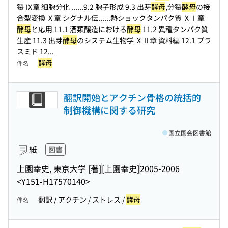
裂 Ⅸ章 細胞分化 ...
...9.2 胞子形成 9.3 出芽
酵母
,分裂
酵母
の接
合型変換 Ⅹ章 シグナル伝...
...熱ショックタンパク質 ⅩⅠ章
酵母
と応用 11.1 酒類醸造における
酵母
11.2 異種タンパク質
生産 11.3 出芽
酵母
のシステム生物学 ⅩⅡ章 資料編 12.1 プラ
スミド 12...
酵母
件名
翻訳開始とアクチン骨格の統括的
制御機構に関する研究
国立国会図書館
紙
図書
上園幸史, 東京大学 [著]
[上園幸史]
2005-2006
<Y151-H17570140>
翻訳 / アクチン / ストレス /
酵母
件名