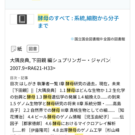
酵母
のすべて : 系統,細胞から分子
まで
国立国会図書館
全国の図書館
紙
図書
大隅良典, 下田親 編
シュプリンガー・ジャパン
2007.9
<RA621-H33>
目次・記事
目次 はしがき 執筆者一覧 I章
酵母
研究の過去，現在，未来
［下田親］||［大隅良典］ 1.1
酵母
はどんな生物か 1.2 生化学
の勃興と
酵母
1.3
酵母
遺伝学の発展 1.4 組換えD...
...の到来
1.5 ゲノム生物学と
酵母
研究の将来 II章 系統分類・...
...高島
昌子］ 2.2 自然界での
酵母
III章 真核生物としての細...
... ［知
花博治］ 4.4 ビール
酵母
のゲノム情報 ［児玉由紀子］ ...
...伝
因子 ［郡家徳郎］ 4.6
酵母
におけるマイクロアレイ解析
［...
...析 ［伊藤隆司］ 4.8 出芽
酵母
のゲノム工学 ［杉山峰