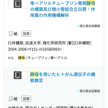
単一アリルチューブリン発現
酵母
の構築及び微小管結合蛋白質・作
用薬の作用機構解析
国立国会図書館
紙
図書
臼井健郎, 筑波大学, 理化学研究所 [著]
[臼井健郎]
2004-2006
<Y151-H16580083>
酵母
/ チューブリン / 単一アリル
件名
酵母
を用いたヒトがん遺伝子の機
能推定
国立国会図書館
紙
図書
大倉永也, 国立がんセンター研究所 [著]
[大倉永也]