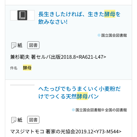
長生きしたければ、生きた
酵母
を
飲みなさい!
国立国会図書館
紙
図書
兼杉範夫 著
セルバ出版
2018.8
<RA621-L47>
酵母
件名
へたっぴでもうまくいく小麦粉だ
けでつくる天然
酵母
パン
国立国会図書館
全国の図書館
紙
図書
マスジマトモコ 著
家の光協会
2019.12
<Y73-M544>