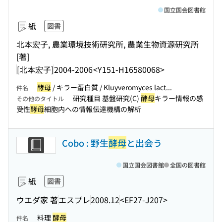
国立国会図書館
紙
図書
北本宏子, 農業環境技術研究所, 農業生物資源研究所
[著]
[北本宏子]
2004-2006
<Y151-H16580068>
酵母
/ キラー蛋白質 / Kluyveromyces lact...
件名
研究種目 基盤研究(C)
酵母
キラー情報の感
その他のタイトル
受性
酵母
細胞内への情報伝達機構の解析
Cobo : 野生
酵母
と出会う
国立国会図書館
全国の図書館
紙
図書
ウエダ家 著
エスプレ
2008.12
<EF27-J207>
料理
酵母
件名