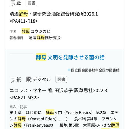
紙
図書
清酒
酵母
・麹研究会
酒類総合研究所
2026.1
<PA411-R18>
酵母
コウジカビ
件名
清酒
酵母
麹研究会
著者標目
酵母
文明を発酵させる菌の話
国立国会図書館
全国の図書館
紙
デジタル
図書
ニコラス・マネー 著, 田沢恭子 訳
草思社
2022.3
<RA621-M32>
目次・記事
第１章 はじめに
酵母
入門（Yeasty Basics） 第2章 エデ
ンの
酵母
（Yeast of Eden）...
...） 食べ物 第4章 フランケ
ン
酵母
（Frankenyeast） 細胞 第5章 大草原の小さな
酵母