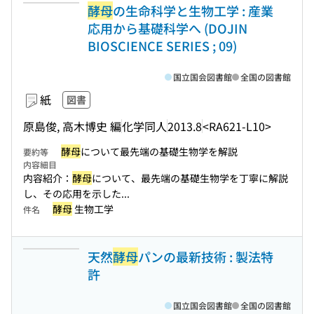
酵母
の生命科学と生物工学 : 産業
応用から基礎科学へ (DOJIN
BIOSCIENCE SERIES ; 09)
国立国会図書館
全国の図書館
紙
図書
原島俊, 高木博史 編
化学同人
2013.8
<RA621-L10>
酵母
について最先端の基礎生物学を解説
要約等
内容細目
内容紹介：
酵母
について、最先端の基礎生物学を丁寧に解説
し、その応用を示した...
酵母
生物工学
件名
天然
酵母
パンの最新技術 : 製法特
許
国立国会図書館
全国の図書館