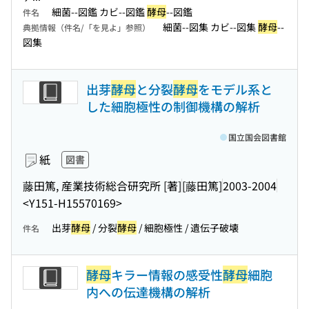
細菌--図鑑 カビ--図鑑
酵母
--図鑑
件名
細菌--図集 カビ--図集
酵母
--
典拠情報（件名/「を見よ」参照）
図集
出芽
酵母
と分裂
酵母
をモデル系と
した細胞極性の制御機構の解析
国立国会図書館
紙
図書
藤田篤, 産業技術総合研究所 [著]
[藤田篤]
2003-2004
<Y151-H15570169>
出芽
酵母
/ 分裂
酵母
/ 細胞極性 / 遺伝子破壊
件名
酵母
キラー情報の感受性
酵母
細胞
内への伝達機構の解析