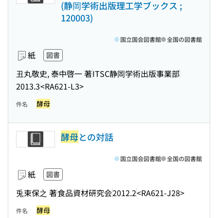
(静岡学術出版理工学ブックス ;
120003)
国立国会図書館
全国の図書館
紙
図書
丑丸敬史, 泰中啓一 著
ITSC静岡学術出版事業部
2013.3
<RA621-L3>
酵母
件名
酵母
との対話
国立国会図書館
全国の図書館
紙
図書
兎束保之 著
食品資材研究会
2012.2
<RA621-J28>
酵母
件名