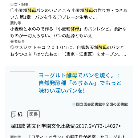
目次・記事
○小麦粉
酵母
パンのいいところ 小麦粉
酵母
の作り方・つきあ
い方 第1章 パンを作る ○プレーン生地で ...
要約等
小麦粉と水のみで作る「小麦粉
酵母
」のパンレシピ。余計な
ものが一切入らない、パンの起源ともいえ...
著者紹介
◎マスジマ トモコ ２０１０年に、自家製天然
酵母
のパンと
おやつの店「はつたもの」（東京・江東区）をオープン。...
ヨーグルト
酵母
でパンを焼く。 :
自然発酵種「るゔぁん」でもっと
味わい深いパンを!
国立国会図書館
全国の図書館
紙
図書
堀田誠 著
文化学園文化出版局
2017.6
<Y73-L4027>
「ロティ・オラン」の堀田氏が考案したヨーグルト
要約等