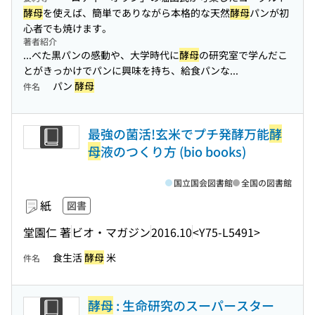
酵母
を使えば、簡単でありながら本格的な天然
酵母
パンが初
心者でも焼けます。
著者紹介
...べた黒パンの感動や、大学時代に
酵母
の研究室で学んだこ
とがきっかけでパンに興味を持ち、給食パンな...
パン
酵母
件名
最強の菌活!玄米でプチ発酵万能
酵
母
液のつくり方 (bio books)
国立国会図書館
全国の図書館
紙
図書
堂園仁 著
ビオ・マガジン
2016.10
<Y75-L5491>
食生活
酵母
米
件名
酵母
: 生命研究のスーパースター