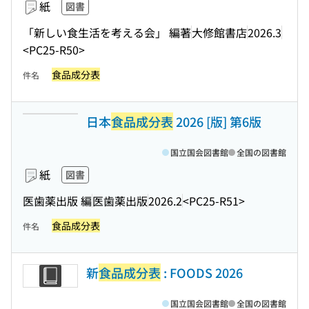
紙
図書
「新しい食生活を考える会」 編著
大修館書店
2026.3
<PC25-R50>
食品成分表
件名
日本
食品成分表
2026 [版] 第6版
国立国会図書館
全国の図書館
紙
図書
医歯薬出版 編
医歯薬出版
2026.2
<PC25-R51>
食品成分表
件名
新
食品成分表
: FOODS 2026
国立国会図書館
全国の図書館