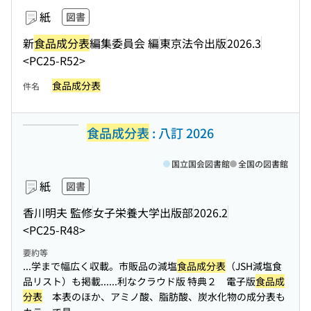
紙
図書
新
食品成分表
編集委員会 編
東京法令出版
2026.3
<PC25-R52>
食品成分表
件名
食品成分表
: 八訂 2026
国立国会図書館
全国の図書館
紙
図書
香川明夫 監修
女子栄養大学出版部
2026.2
<PC25-R48>
要約等
...学まで幅広く収載。市販品の減塩
食品成分表
（JSH減塩食
品リスト）も掲載...
...利なクラウド版 特典２ 電子版
食品成
分表
本表のほか、アミノ酸、脂肪酸、炭水化物の成分表も