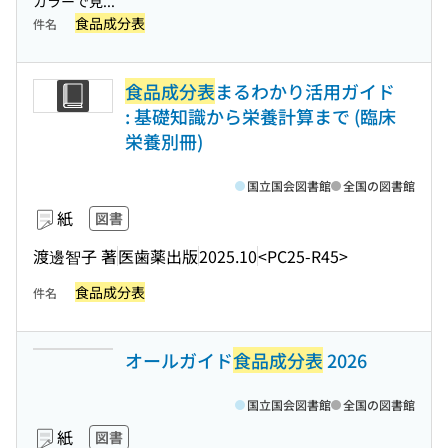
カラーで見...
食品成分表
件名
食品成分表
まるわかり活用ガイド
: 基礎知識から栄養計算まで (臨床
栄養別冊)
国立国会図書館
全国の図書館
紙
図書
渡邊智子 著
医歯薬出版
2025.10
<PC25-R45>
食品成分表
件名
オールガイド
食品成分表
2026
国立国会図書館
全国の図書館
紙
図書