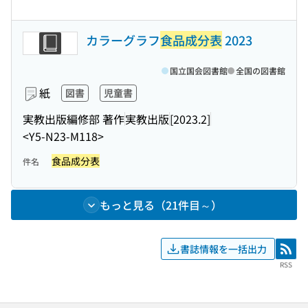
カラーグラフ
食品成分表
2023
国立国会図書館
全国の図書館
紙
図書
児童書
実教出版編修部 著作
実教出版
[2023.2]
<Y5-N23-M118>
食品成分表
件名
もっと見る（21件目～）
書誌情報を一括出力
RSS
RSS