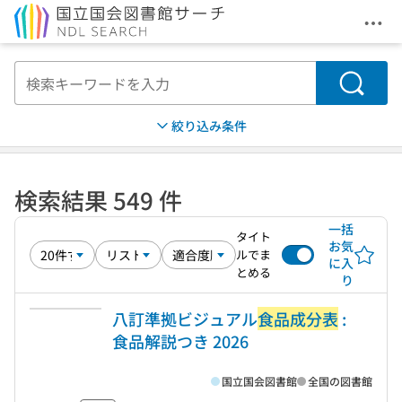
メニ
本文へ移動
検索
絞り込み条件
検索結果 549 件
一括
タイト
お気
ルでま
に入
とめる
り
八訂準拠ビジュアル
食品成分表
:
食品解説つき 2026
国立国会図書館
全国の図書館