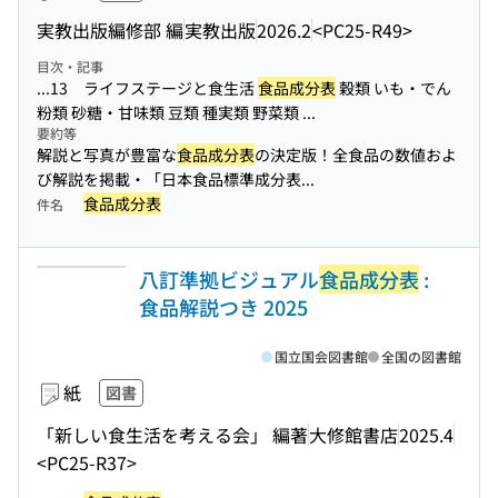
実教出版編修部 編
実教出版
2026.2
<PC25-R49>
目次・記事
...13 ライフステージと食生活
食品成分表
穀類 いも・でん
粉類 砂糖・甘味類 豆類 種実類 野菜類 ...
要約等
解説と写真が豊富な
食品成分表
の決定版！全食品の数値およ
び解説を掲載・「日本食品標準成分表...
食品成分表
件名
八訂準拠ビジュアル
食品成分表
:
食品解説つき 2025
国立国会図書館
全国の図書館
紙
図書
「新しい食生活を考える会」 編著
大修館書店
2025.4
<PC25-R37>