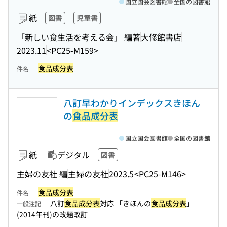
国立国会図書館
全国の図書館
紙
図書
児童書
「新しい食生活を考える会」 編著
大修館書店
2023.11
<PC25-M159>
食品成分表
件名
八訂早わかりインデックスきほん
の
食品成分表
国立国会図書館
全国の図書館
紙
デジタル
図書
主婦の友社 編
主婦の友社
2023.5
<PC25-M146>
食品成分表
件名
八訂
食品成分表
対応 「きほんの
食品成分表
」
一般注記
(2014年刊)の改題改訂