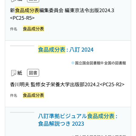
新
食品成分表
編集委員会 編
東京法令出版
2024.3
<PC25-R5>
食品成分表
件名
食品成分表
: 八訂 2024
国立国会図書館
全国の図書館
紙
図書
香川明夫 監修
女子栄養大学出版部
2024.2
<PC25-R2>
食品成分表
件名
八訂準拠ビジュアル
食品成分表
:
食品解説つき 2023