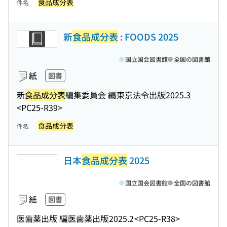
食品成分表
件名
新
食品成分表
: FOODS 2025
国立国会図書館
全国の図書館
紙
図書
新
食品成分表
編集委員会 編
東京法令出版
2025.3
<PC25-R39>
食品成分表
件名
日本
食品成分表
2025
国立国会図書館
全国の図書館
紙
図書
医歯薬出版 編
医歯薬出版
2025.2
<PC25-R38>