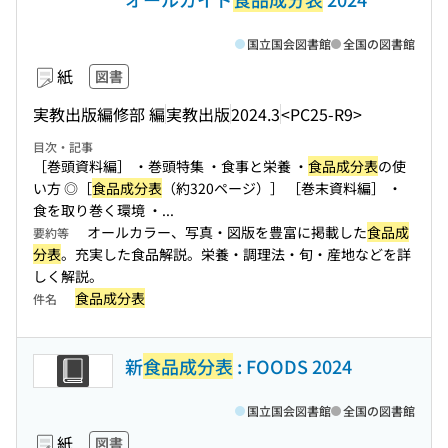
国立国会図書館
全国の図書館
紙
図書
実教出版編修部 編
実教出版
2024.3
<PC25-R9>
目次・記事
［巻頭資料編］ ・巻頭特集 ・食事と栄養 ・
食品成分表
の使
い方 ◎［
食品成分表
（約320ページ）］ ［巻末資料編］ ・
食を取り巻く環境 ・...
オールカラー、写真・図版を豊富に掲載した
食品成
要約等
分表
。充実した食品解説。栄養・調理法・旬・産地などを詳
しく解説。
食品成分表
件名
新
食品成分表
: FOODS 2024
国立国会図書館
全国の図書館
紙
図書