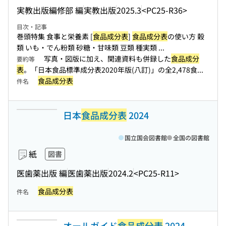
実教出版編修部 編
実教出版
2025.3
<PC25-R36>
目次・記事
巻頭特集 食事と栄養素 [
食品成分表
]
食品成分表
の使い方 穀
類 いも・でん粉類 砂糖・甘味類 豆類 種実類 ...
写真・図版に加え、関連資料も併録した
食品成分
要約等
表
。「日本食品標準成分表2020年版(八訂)」の全2,478食...
食品成分表
件名
日本
食品成分表
2024
国立国会図書館
全国の図書館
紙
図書
医歯薬出版 編
医歯薬出版
2024.2
<PC25-R11>
食品成分表
件名
オールガイド
食品成分表
2024